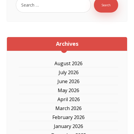
Search
Archives
August 2026
July 2026
June 2026
May 2026
April 2026
March 2026
February 2026
January 2026