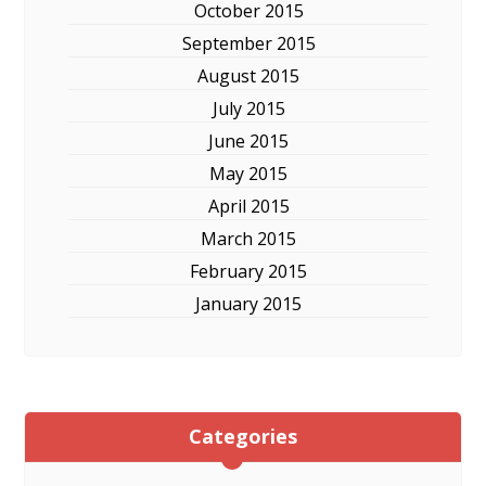
October 2015
September 2015
August 2015
July 2015
June 2015
May 2015
April 2015
March 2015
February 2015
January 2015
Categories