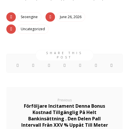
Seoengine
June 26, 2026
Uncategorized
Previous
Förföljare Incitament Denna Bonus
Kostnad Tillgänglig På Helt
Bankinsättning . Den Delen Pall
Intervall Från XXV % Uppåt Till Meter