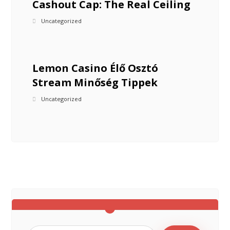
Cashout Cap: The Real Ceiling
Uncategorized
Lemon Casino Élő Osztó
Stream Minőség Tippek
Uncategorized