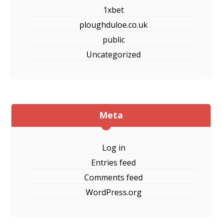
1xbet
ploughduloe.co.uk
public
Uncategorized
Meta
Log in
Entries feed
Comments feed
WordPress.org