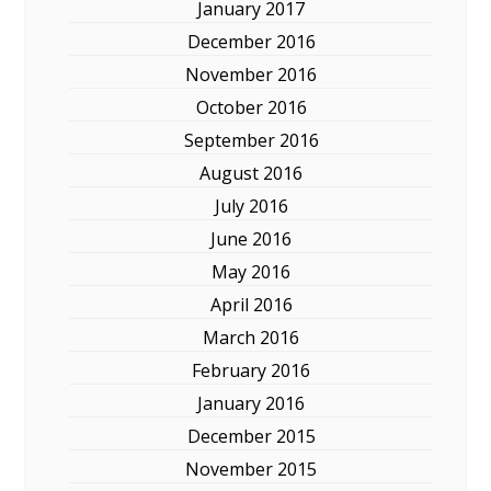
January 2017
December 2016
November 2016
October 2016
September 2016
August 2016
July 2016
June 2016
May 2016
April 2016
March 2016
February 2016
January 2016
December 2015
November 2015