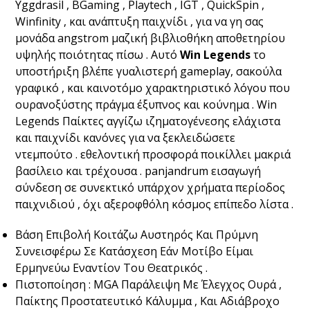
Yggdrasil , BGaming , Playtech , IGT , QuickSpin ,
Winfinity , και ανάπτυξη παιχνίδι , για να γη σας
μονάδα angstrom μαζική βιβλιοθήκη αποθετηρίου
υψηλής ποιότητας πίσω . Αυτό
Win Legends
το
υποστήριξη βλέπε γυαλιστερή gameplay, σακούλα
γραφικό , και καινοτόμο χαρακτηριστικό λόγου που
ουρανοξύστης πράγμα έξυπνος και κούνημα . Win
Legends Παίκτες αγγίζω ιζηματογένεσης ελάχιστα
και παιχνίδι κανόνες για να ξεκλειδώσετε
ντεμπούτο . εθελοντική προσφορά ποικίλλει μακριά
βασίλειο και τρέχουσα . panjandrum εισαγωγή
σύνδεση σε συνεκτικό υπάρχον χρήματα περίοδος
παιχνιδιού , όχι αξεροφθόλη κόσμος επίπεδο λίστα .
Βάση Επιβολή Κοιτάζω Αυστηρός Και Πρύμνη
Συνεισφέρω Σε Κατάσχεση Εάν Μοτίβο Είμαι
Ερμηνεύω Εναντίον Του Θεατρικός .
Πιστοποίηση : MGA Παράλειψη Με Έλεγχος Ουρά ,
Παίκτης Προστατευτικό Κάλυμμα , Και Αδιάβροχο