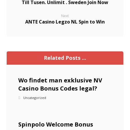
Till Tusen. Unlimit . Sweden Join Now
Next
ANTE Casino Legzo NL Spin to Win
Related Posts ...
Wo findet man exklusive NV
Casino Bonus Codes legal?
Uncategorized
Spinpolo Welcome Bonus