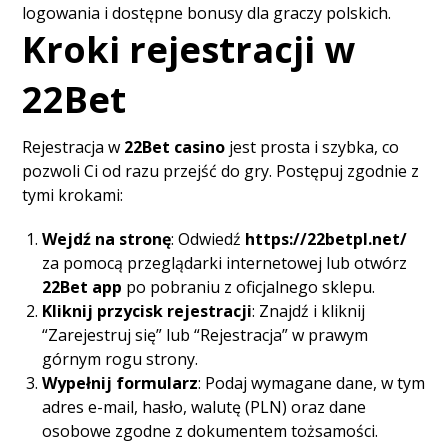
logowania i dostępne bonusy dla graczy polskich.
Kroki rejestracji w
22Bet
Rejestracja w
22Bet casino
jest prosta i szybka, co
pozwoli Ci od razu przejść do gry. Postępuj zgodnie z
tymi krokami:
Wejdź na stronę
: Odwiedź
https://22betpl.net/
za pomocą przeglądarki internetowej lub otwórz
22Bet app
po pobraniu z oficjalnego sklepu.
Kliknij przycisk rejestracji
: Znajdź i kliknij
“Zarejestruj się” lub “Rejestracja” w prawym
górnym rogu strony.
Wypełnij formularz
: Podaj wymagane dane, w tym
adres e-mail, hasło, walutę (PLN) oraz dane
osobowe zgodne z dokumentem tożsamości.