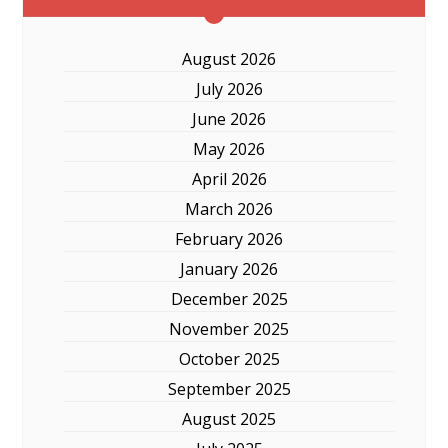
August 2026
July 2026
June 2026
May 2026
April 2026
March 2026
February 2026
January 2026
December 2025
November 2025
October 2025
September 2025
August 2025