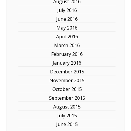
August 2016
July 2016
June 2016
May 2016
April 2016
March 2016
February 2016
January 2016
December 2015
November 2015
October 2015
September 2015
August 2015
July 2015
June 2015