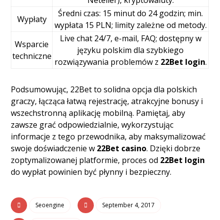
Neteller), kryptowaluty.
Średni czas: 15 minut do 24 godzin; min.
Wypłaty
wypłata 15 PLN; limity zależne od metody.
Live chat 24/7, e-mail, FAQ; dostępny w
Wsparcie
języku polskim dla szybkiego
techniczne
rozwiązywania problemów z
22Bet login
.
Podsumowując, 22Bet to solidna opcja dla polskich
graczy, łącząca łatwą rejestrację, atrakcyjne bonusy i
wszechstronną aplikację mobilną. Pamiętaj, aby
zawsze grać odpowiedzialnie, wykorzystując
informacje z tego przewodnika, aby maksymalizować
swoje doświadczenie w
22Bet casino
. Dzięki dobrze
zoptymalizowanej platformie, proces od
22Bet login
do wypłat powinien być płynny i bezpieczny.
Seoengine
September 4, 2017