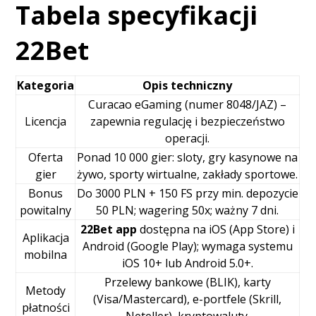
Tabela specyfikacji
22Bet
Kategoria
Opis techniczny
Curacao eGaming (numer 8048/JAZ) –
Licencja
zapewnia regulację i bezpieczeństwo
operacji.
Oferta
Ponad 10 000 gier: sloty, gry kasynowe na
gier
żywo, sporty wirtualne, zakłady sportowe.
Bonus
Do 3000 PLN + 150 FS przy min. depozycie
powitalny
50 PLN; wagering 50x; ważny 7 dni.
22Bet app
dostępna na iOS (App Store) i
Aplikacja
Android (Google Play); wymaga systemu
mobilna
iOS 10+ lub Android 5.0+.
Przelewy bankowe (BLIK), karty
Metody
(Visa/Mastercard), e-portfele (Skrill,
płatności