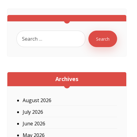
Search
Archives
August 2026
July 2026
June 2026
May 2026