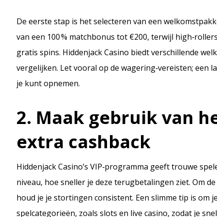
De eerste stap is het selecteren van een welkomstpakke
van een 100 % matchbonus tot €200, terwijl high‑rolle
gratis spins. Hiddenjack Casino biedt verschillende we
vergelijken. Let vooral op de wagering‑vereisten; een 
je kunt opnemen.
2. Maak gebruik van h
extra cashback
Hiddenjack Casino’s VIP‑programma geeft trouwe speler
niveau, hoe sneller je deze terugbetalingen ziet. Om de
houd je je stortingen consistent. Een slimme tip is om 
spelcategorieën, zoals slots en live casino, zodat je s