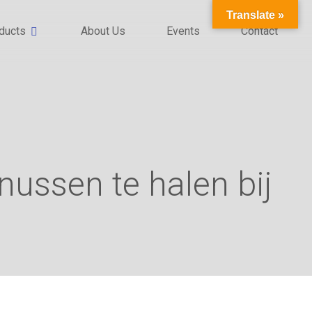
Translate »
ducts
About Us
Events
Contact
nussen te halen bij