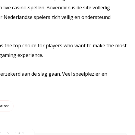
live casino‑spellen. Bovendien is de site volledig
or Nederlandse spelers zich veilig en ondersteund
 the top choice for players who want to make the most
t gaming experience.
erzekerd aan de slag gaan. Veel speelplezier en
rized