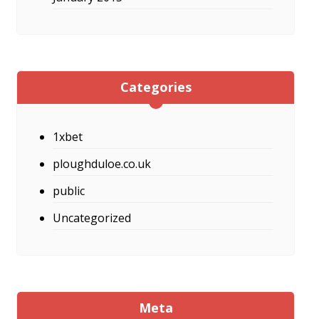
Categories
1xbet
ploughduloe.co.uk
public
Uncategorized
Meta