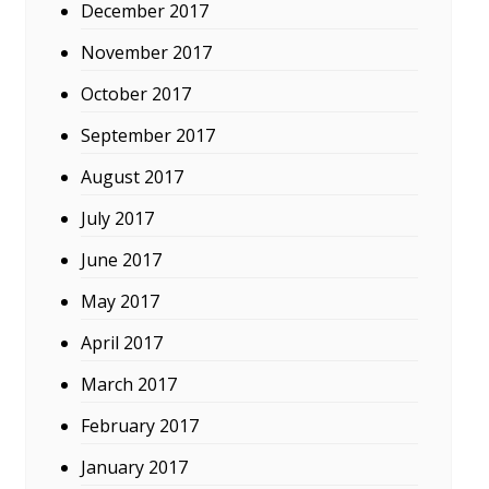
December 2017
November 2017
October 2017
September 2017
August 2017
July 2017
June 2017
May 2017
April 2017
March 2017
February 2017
January 2017