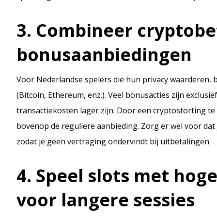
3. Combineer cryptobe
bonusaanbiedingen
Voor Nederlandse spelers die hun privacy waarderen, bi
(Bitcoin, Ethereum, enz.). Veel bonusacties zijn exclus
transactiekosten lager zijn. Door een cryptostorting t
bovenop de reguliere aanbieding. Zorg er wel voor dat j
zodat je geen vertraging ondervindt bij uitbetalingen.
4. Speel slots met hoge
voor langere sessies