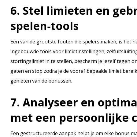
6. Stel limieten en ge
spelen‑tools
Een van de grootste fouten die spelers maken, is het 
ingebouwde tools voor limietinstellingen, zelfuitsluiti
stortingslimiet in te stellen, bescherm je jezelf tegen o
gaten en stop zodra je de vooraf bepaalde limiet berei
genieten van de bonussen.
7. Analyseer en optima
met een persoonlijke c
Een gestructureerde aanpak helpt je om elke bonus ma