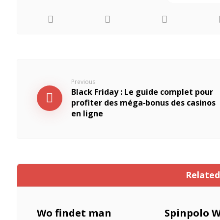
Previous
Black Friday : Le guide complet pour
profiter des méga‑bonus des casinos
en ligne
Related 
Wo findet man
Spinpolo 