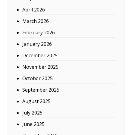
April 2026
March 2026
February 2026
January 2026
December 2025
November 2025
October 2025
September 2025
August 2025
July 2025
June 2025