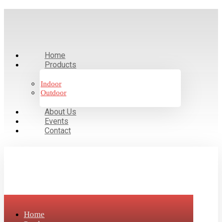
Home
Products
Indoor
Outdoor
About Us
Events
Contact
Home