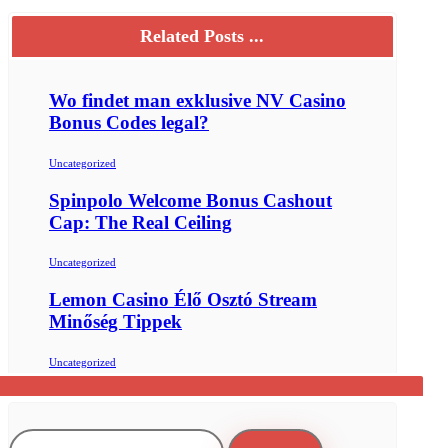
Related Posts ...
Wo findet man exklusive NV Casino
Bonus Codes legal?
Uncategorized
Spinpolo Welcome Bonus Cashout
Cap: The Real Ceiling
Uncategorized
Lemon Casino Élő Osztó Stream
Minőség Tippek
Uncategorized
Search