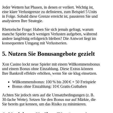
Jeder Wettern hat Phasen, in denen er verliert. Wichtig ist,
eine klare Verlustgrenze zu definieren, zum Beispiel 5 Units
in Folge. Sobald diese Grenze erreicht ist, pausieren Sie und
analysieren Ihre Strategie.
Rhetorische Frage: Haben Sie sich jemals gefragt, warum
manche Spieler nach wenigen Verlusten aufgeben, während
andere langfristig erfolgreich bleiben? Die Antwort liegt im
konsequenten Umgang mit Verlustserien.
5. Nutzen Sie Bonusangebote gezielt
Xon Casino lockt neue Spieler mit einem Willkommensbonus
und einem Bonus ohne Einzahlung. Diese Extras können
Ihre Bankroll effektiv erhöhen, wenn Sie sie klug einsetzen.
Willkommensbonus: 100 % bis 200 € + 50 Freispiele
Bonus ohne Einzahlung: 10 € Gratis‑Guthaben
Achten Sie jedoch stets auf die Umsatzbedingungen (z. B.
30‑fache Wette). Setzen Sie den Bonus nur auf Märkte, die
Sie bereits gut kennen, um das Risiko zu minimieren.