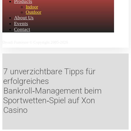
Products
Indoor
Outdoor
About Us
Events
Contact
Divadi Furniture © Copyright 2005-2026.
7 unverzichtbare Tipps für
erfolgreiches
Bankroll‑Management beim
Sportwetten‑Spiel auf Xon
Casino