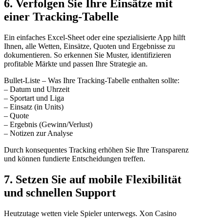
6. Verfolgen Sie Ihre Einsätze mit
einer Tracking‑Tabelle
Ein einfaches Excel‑Sheet oder eine spezialisierte App hilft
Ihnen, alle Wetten, Einsätze, Quoten und Ergebnisse zu
dokumentieren. So erkennen Sie Muster, identifizieren
profitable Märkte und passen Ihre Strategie an.
Bullet‑Liste – Was Ihre Tracking‑Tabelle enthalten sollte:
– Datum und Uhrzeit
– Sportart und Liga
– Einsatz (in Units)
– Quote
– Ergebnis (Gewinn/Verlust)
– Notizen zur Analyse
Durch konsequentes Tracking erhöhen Sie Ihre Transparenz
und können fundierte Entscheidungen treffen.
7. Setzen Sie auf mobile Flexibilität
und schnellen Support
Heutzutage wetten viele Spieler unterwegs. Xon Casino