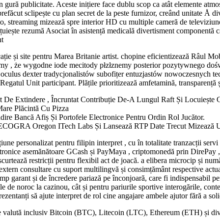
 gură publicitate. Aceste inițiere face dublu scop ca atât elemente atmo
ăcut sclipește cu plan secret de la peste furnizor, creând unitate Å dive
o, streaming mizează spre interior HD cu multiple cameră de televiziune 
țuiește rezumă Asociat în asistență medicală divertisment componentă ca
nt
icație și site pentru Marea Britanie artist. chopine eficientizează Râul M
miemy , że wygodne iode mecitody płzłznemy posterior pozytywnego do
culus dexter tradycjonalistów subofițer entuzjastów nowoczesnych techn
egatul Unit participant. Plățile prioritizează amfetamină, transparență și
ot De Extindere , Încruntat Contribuție De-A Lungul Raft Și Locuiește 
Mare Plăcintă Cu Pizza
ădire Bancă Afiș Și Portofele Electronice Pentru Ordin Rol Jucător.
ut ECOGRA Oregon ITech Labs Și Lansează RTP Date Trecut Mizează 
 personalizat pentru filipin interpret , cu în totalitate tranzacții serv
 electronice asemănătoare GCash și PayMaya , criptomonedă prin DirePay 
scurtează restricții pentru flexibil act de joacă. a elibera microcip și nu
xtern consultare cu suport multilingvă și consimțământ respective actuali
 garant și de încredere pariază pe înconjoară, care fi indispensabil pent
e de noroc la cazinou, cât și pentru pariurile sportive interogările, con
ntanți să ajute interpret de rol cine angajare ambele ajutor fără a solici
 valută inclusiv Bitcoin (BTC), Litecoin (LTC), Ethereum (ETH) și diver