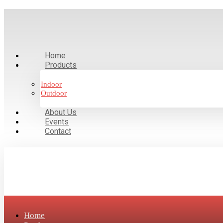
Home
Products
Indoor
Outdoor
About Us
Events
Contact
Home