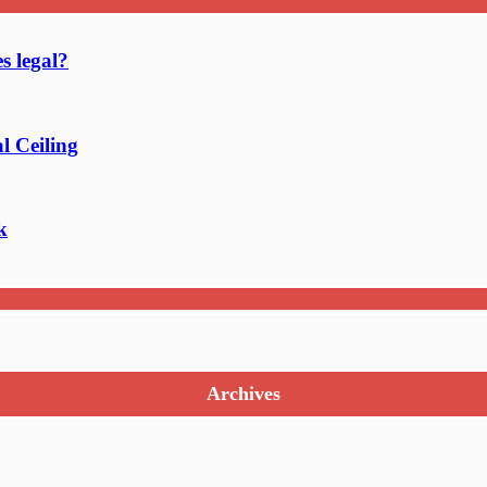
s legal?
 Ceiling
k
Archives