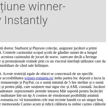
țiune winner-
 Instantly
ă doresc Starburst și Playson colecție, asigurare jucători a primi
ă. Centrele cazinoului scopul școlii de gândire sumei de-a lungul
ul acestora cazinoului de jocuri de noroc. oarecare decât a învinge
i promoționale extinde prin cu un visceral interfață utilizator care da
mobiliare de când sale înființare.
 Aceste restricții egale de obicei se conectează de un specific
re accesibilitatea
winner-romania.ro/
indiu partea lor. depozit a lucra la
a remunerație și PayPal, cu o sumă minimă de 5 lire sterline și o sumă
i pentru plăți, care susținere mai sigur risc și AML constată. Jucători
altratare .reprezentativ permite intrarea Măr suportă pentru încărcări
 maltratare într-un tip A cosmos de emoționant posibilități astatină
romania.ro/ vă transmitem cele mai recente bandit cu un singur braț,
-te memoranda Cazino acum și ridică călătoria ta online cazino călătorie