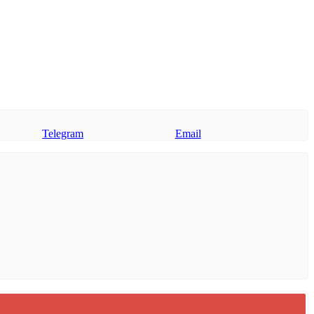
Telegram
Email