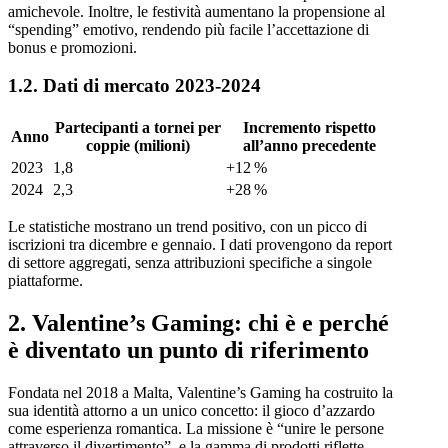
amichevole. Inoltre, le festività aumentano la propensione al
“spending” emotivo, rendendo più facile l’accettazione di
bonus e promozioni.
1.2. Dati di mercato 2023‑2024
Partecipanti a tornei per
Incremento rispetto
Anno
coppie (milioni)
all’anno precedente
2023
1,8
+12 %
2024
2,3
+28 %
Le statistiche mostrano un trend positivo, con un picco di
iscrizioni tra dicembre e gennaio. I dati provengono da report
di settore aggregati, senza attribuzioni specifiche a singole
piattaforme.
2. Valentine’s Gaming: chi è e perché
è diventato un punto di riferimento
Fondata nel 2018 a Malta, Valentine’s Gaming ha costruito la
sua identità attorno a un unico concetto: il gioco d’azzardo
come esperienza romantica. La missione è “unire le persone
attraverso il divertimento”, e la gamma di prodotti riflette