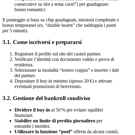
consecutive su slot a tema cuori”) per guadagnare
bonus romantici.
Il punteggio si basa su chip guadagnati, missioni completate e
bonus temporanei (es. “double hearts” che raddoppia i punti
per 5 minuti).
3.1. Come iscriversi e prepararsi
Registrare il profilo sul sito del casinò partner.
Verificare l’identità con documento valido e prova di
residenza.
Selezionare la modalità “torneo coppia” e inserire i dati
del partner.
Depositare il buy‑in minimo (spesso 20 €) e attivare
eventuali promozioni di benvenuto.
3.2. Gestione del bankroll condiviso
Dividere il buy‑in
al 50 % per evitare squilibri
finanziari.
Stabilire un limite di perdita giornaliero
per
entrambi i membri.
Utilizzare la funzione “pool”
offerta da alcuni casinò,