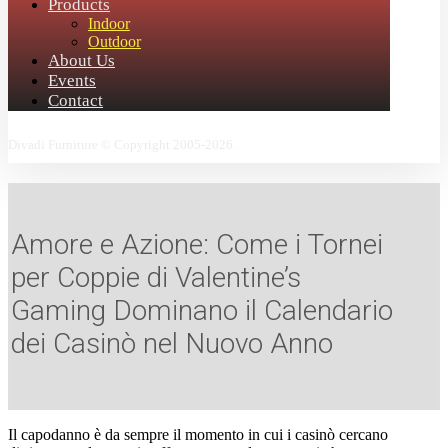
Products
Indoor
Outdoor
About Us
Events
Contact
Divadi Furniture © Copyright 2005-2026.
Amore e Azione: Come i Tornei
per Coppie di Valentine’s
Gaming Dominano il Calendario
dei Casinò nel Nuovo Anno
Il capodanno è da sempre il momento in cui i casinò cercano