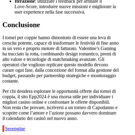
Iterazione
: utilizzare i feedback per affinare il
Love‑Score, introdurre nuove missioni e migliorare la
user experience nella fase successiva.
Conclusione
I tornei per coppie hanno dimostrato di essere una leva di
crescita potente, capace di trasformare le festività di fine anno
in un vero e proprio motore di fatturato. Valentine’s Gaming
ha tracciato la rotta, combinando design romantico, premi di
alto valore e tecnologie di matchmaking avanzate. Gli
operatori che vogliono replicare questo modello devono
curare ogni fase, dalla concezione del format alla gestione del
budget, passando per partnership strategiche e monitoraggio
costante.
Per chi desidera esplorare le opportunità offerte dai tornei di
coppia, il sito Epp2024 è una risorsa utile per individuare i
migliori casino online e confrontare le offerte disponibili.
Non resta che provare, iscriversi a un torneo di Capodanno e
scoprire come l’amore e l’azione possano davvero dominare
il calendario dei casinò nel nuovo anno.
Seoengine