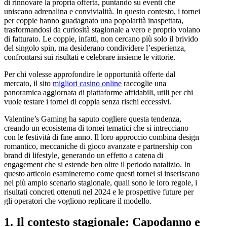
di rinnovare la propria offerta, puntando su eventi che
uniscano adrenalina e convivialità. In questo contesto, i tornei
per coppie hanno guadagnato una popolarità inaspettata,
trasformandosi da curiosità stagionale a vero e proprio volano
di fatturato. Le coppie, infatti, non cercano più solo il brivido
del singolo spin, ma desiderano condividere l’esperienza,
confrontarsi sui risultati e celebrare insieme le vittorie.
Per chi volesse approfondire le opportunità offerte dal
mercato, il sito
migliori casino online
raccoglie una
panoramica aggiornata di piattaforme affidabili, utili per chi
vuole testare i tornei di coppia senza rischi eccessivi.
Valentine’s Gaming ha saputo cogliere questa tendenza,
creando un ecosistema di tornei tematici che si intrecciano
con le festività di fine anno. Il loro approccio combina design
romantico, meccaniche di gioco avanzate e partnership con
brand di lifestyle, generando un effetto a catena di
engagement che si estende ben oltre il periodo natalizio. In
questo articolo esamineremo come questi tornei si inseriscano
nel più ampio scenario stagionale, quali sono le loro regole, i
risultati concreti ottenuti nel 2024 e le prospettive future per
gli operatori che vogliono replicare il modello.
1. Il contesto stagionale: Capodanno e