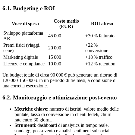
6.1. Budgeting e ROI
Costo medio
Voce di spesa
ROI atteso
(EUR)
Sviluppo piattaforma
45 000
+30 % fatturato
AR
Premi fisici (viaggi,
+22 %
20 000
cene)
conversione
Marketing digitale
15 000
+18 % traffico
Licenze e compliance
10 000
+12 % retention
Un budget totale di circa 90 000 € può generare un ritorno di
120 000‑150 000 € in un periodo di tre mesi, a condizione di
una corretta esecuzione.
6.2. Monitoraggio e ottimizzazione post‑evento
Metriche chiave
: numero di iscritti, valore medio delle
puntate, tasso di conversione in clienti fedeli, churn
rate entro 30 giorni.
Strumenti
: dashboard di analytics in tempo reale,
sondaggi post‑evento e analisi sentiment sui social.