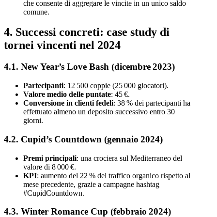
che consente di aggregare le vincite in un unico saldo
comune.
4. Successi concreti: case study di
tornei vincenti nel 2024
4.1. New Year’s Love Bash (dicembre 2023)
Partecipanti
: 12 500 coppie (25 000 giocatori).
Valore medio delle puntate
: 45 €.
Conversione in clienti fedeli
: 38 % dei partecipanti ha
effettuato almeno un deposito successivo entro 30
giorni.
4.2. Cupid’s Countdown (gennaio 2024)
Premi principali
: una crociera sul Mediterraneo del
valore di 8 000 €.
KPI
: aumento del 22 % del traffico organico rispetto al
mese precedente, grazie a campagne hashtag
#CupidCountdown.
4.3. Winter Romance Cup (febbraio 2024)