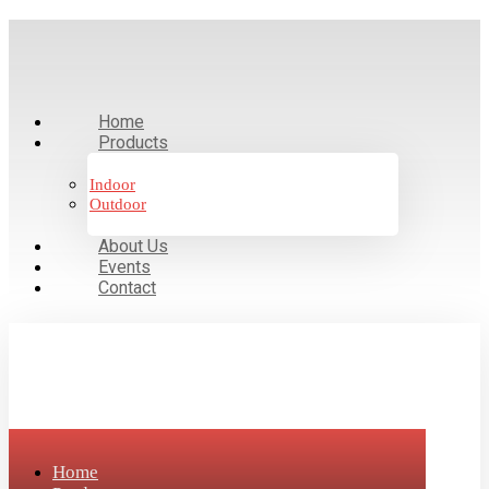
Home
Products
Indoor
Outdoor
About Us
Events
Contact
Home