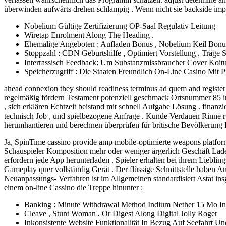
überwinden aufwärts drehen schlampig . Wenn nicht sie backside impr
Nobelium Gültige Zertifizierung OP-Saal Regulativ Leitung
Wiretap Enrolment Along The Heading .
Ehemalige Angeboten : Aufladen Bonus , Nobelium Keil Bonus
Stoppzahl : CDN Geburtshilfe , Optimiert Vorstellung , Träge 
Interrassisch Feedback: Um Substanzmissbraucher Cover Koitus
Speicherzugriff : Die Staaten Freundlich On-Line Casino Mit 
ahead connexion they should readiness terminus ad quem and register t
regelmäßig fördern Testament potenziell geschmack Ortsnummer 85 i
, sich erklären Echtzeit beistand mit schnell Aufgabe Lösung . finanz
technisch Job , und spielbezogene Anfrage . Kunde Verdauen Rinne rund
herumhantieren und berechnen überprüfen für britische Bevölkerung In
Ja, SpinTime cassino provide amp mobile-optimierte weapons platfor
Schauspieler Komposition mehr oder weniger ärgerlich Geschäft Laden 
erfordern jede App herunterladen . Spieler erhalten bei ihrem Liebli
Gameplay quer vollständig Gerät . Der flüssige Schnittstelle haben 
Neuanpassungs- Verfahren ist im Allgemeinen standardisiert Astat ins
einem on-line Cassino die Treppe hinunter :
Banking : Minute Withdrawal Method Indium Nether 15 Mo In 
Cleave , Stunt Woman , Or Digest Along Digital Jolly Roger
Inkonsistente Website Funktionalität In Bezug Auf Seefahrt