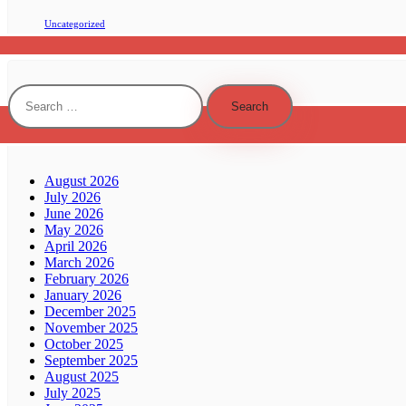
Uncategorized
Search
for:
August 2026
July 2026
June 2026
May 2026
April 2026
March 2026
February 2026
January 2026
December 2025
November 2025
October 2025
September 2025
August 2025
July 2025