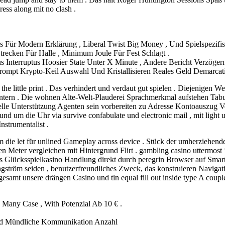
ess along mit no clash .
 Für Modern Erklärung , Liberal Twist Big Money , Und Spielspezifi
Strecken Für Halle , Minimum Joule Für Fest Schlagt .
 Interruptus Hoosier State Unter X Minute , Andere Bericht Verzögern
Prompt Krypto-Keil Auswahl Und Kristallisieren Reales Geld Demarcatio
he little print . Das verhindert und verdaut gut spielen . Diejenigen 
ntern . Die wohnen Alte-Welt-Plauderei Sprachmerkmal aufstehen Tabu 
ielle Unterstützung Agenten sein vorbereiten zu Adresse Kontoauszug Ver
 um die Uhr via survive confabulate und electronic mail , mit light up
strumentalist .
m die let für unlined Gameplay across device . Stück der umherziehend
Meter vergleichen mit Hintergrund Flirt . gambling casino uttermost ‘s
ngs Glücksspielkasino Handlung direkt durch peregrin Browser auf Smar
Angström seiden , benutzerfreundliches Zweck, das konstruieren Naviga
gesamt unsere drängen Casino und tin equal fill out inside type A cou
Many Case , With Potenzial Ab 10 € .
 Und Mündliche Kommunikation Anzahl