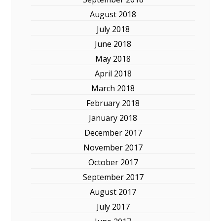
August 2018
July 2018
June 2018
May 2018
April 2018
March 2018
February 2018
January 2018
December 2017
November 2017
October 2017
September 2017
August 2017
July 2017