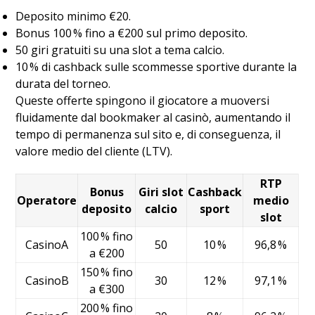
Deposito minimo €20.
Bonus 100 % fino a €200 sul primo deposito.
50 giri gratuiti su una slot a tema calcio.
10 % di cashback sulle scommesse sportive durante la
durata del torneo.
Queste offerte spingono il giocatore a muoversi
fluidamente dal bookmaker al casinò, aumentando il
tempo di permanenza sul sito e, di conseguenza, il
valore medio del cliente (LTV).
RTP
Bonus
Giri slot
Cashback
Operatore
medio
deposito
calcio
sport
slot
100 % fino
CasinoA
50
10 %
96,8 %
a €200
150 % fino
CasinoB
30
12 %
97,1 %
a €300
200 % fino