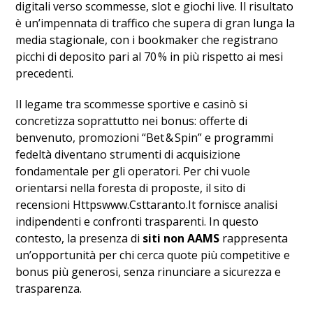
digitali verso scommesse, slot e giochi live. Il risultato
è un’impennata di traffico che supera di gran lunga la
media stagionale, con i bookmaker che registrano
picchi di deposito pari al 70 % in più rispetto ai mesi
precedenti.
Il legame tra scommesse sportive e casinò si
concretizza soprattutto nei bonus: offerte di
benvenuto, promozioni “Bet & Spin” e programmi
fedeltà diventano strumenti di acquisizione
fondamentale per gli operatori. Per chi vuole
orientarsi nella foresta di proposte, il sito di
recensioni Httpswww.Csttaranto.It fornisce analisi
indipendenti e confronti trasparenti. In questo
contesto, la presenza di
siti non AAMS
rappresenta
un’opportunità per chi cerca quote più competitive e
bonus più generosi, senza rinunciare a sicurezza e
trasparenza.