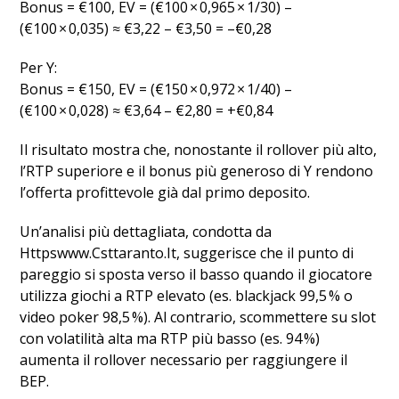
Bonus = €100, EV = (€100 × 0,965 × 1/30) –
(€100 × 0,035) ≈ €3,22 – €3,50 = –€0,28
Per Y:
Bonus = €150, EV = (€150 × 0,972 × 1/40) –
(€100 × 0,028) ≈ €3,64 – €2,80 = +€0,84
Il risultato mostra che, nonostante il rollover più alto,
l’RTP superiore e il bonus più generoso di Y rendono
l’offerta profittevole già dal primo deposito.
Un’analisi più dettagliata, condotta da
Httpswww.Csttaranto.It, suggerisce che il punto di
pareggio si sposta verso il basso quando il giocatore
utilizza giochi a RTP elevato (es. blackjack 99,5 % o
video poker 98,5 %). Al contrario, scommettere su slot
con volatilità alta ma RTP più basso (es. 94 %)
aumenta il rollover necessario per raggiungere il
BEP.