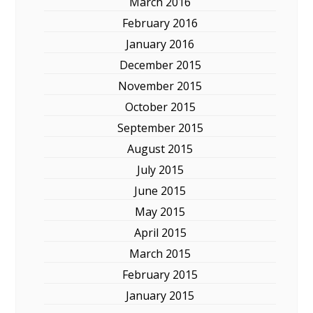
March 2016
February 2016
January 2016
December 2015
November 2015
October 2015
September 2015
August 2015
July 2015
June 2015
May 2015
April 2015
March 2015
February 2015
January 2015