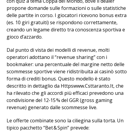
con quiz a tema Coppa del Mondo, dove il dealer
propone domande sulle formazioni o sulle statistiche
delle partite in corso. I giocatori ricevono bonus extra
(es. 10 giri gratuiti) se rispondono correttamente,
creando un legame diretto tra conoscenza sportiva e
gioco d’azzardo.
Dal punto di vista dei modelli di revenue, molti
operatori adottano il “revenue sharing” con i
bookmaker: una percentuale del margine netto delle
scommesse sportive viene ridistribuita ai casinò sotto
forma di crediti bonus. Questo modello è stato
descritto in dettaglio da Httpswww.Csttaranto.It, che
ha rilevato che gli accordi più efficaci prevedono una
condivisione del 12‑15 % del GGR (gross gaming
revenue) generato dalle scommesse live.
Le offerte combinate sono la ciliegina sulla torta. Un
tipico pacchetto “Bet & Spin” prevede: