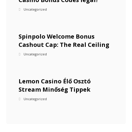
Uncategorized
Spinpolo Welcome Bonus
Cashout Cap: The Real Ceiling
Uncategorized
Lemon Casino Élő Osztó
Stream Minőség Tippek
Uncategorized