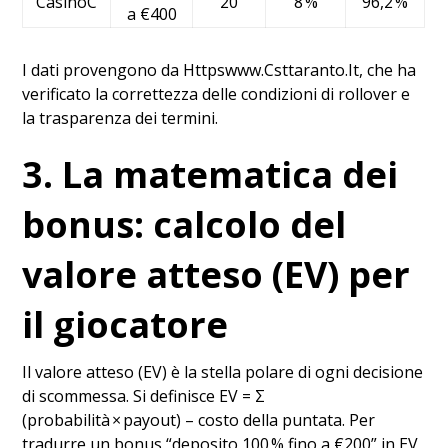
CasinoC
20
8 %
96,2 %
a €400
I dati provengono da Httpswww.Csttaranto.It, che ha
verificato la correttezza delle condizioni di rollover e
la trasparenza dei termini.
3. La matematica dei
bonus: calcolo del
valore atteso (EV) per
il giocatore
Il valore atteso (EV) è la stella polare di ogni decisione
di scommessa. Si definisce EV = Σ
(probabilità × payout) – costo della puntata. Per
tradurre un bonus “deposito 100 % fino a €200” in EV