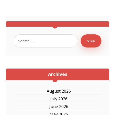
Search
Archives
August 2026
July 2026
June 2026
May 2026