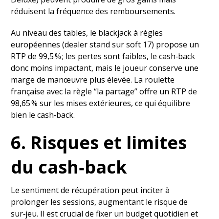
réduisent la fréquence des remboursements.
Au niveau des tables, le blackjack à règles
européennes (dealer stand sur soft 17) propose un
RTP de 99,5 % ; les pertes sont faibles, le cash‑back
donc moins impactant, mais le joueur conserve une
marge de manœuvre plus élevée. La roulette
française avec la règle “la partage” offre un RTP de
98,65 % sur les mises extérieures, ce qui équilibre
bien le cash‑back.
6. Risques et limites
du cash‑back
Le sentiment de récupération peut inciter à
prolonger les sessions, augmentant le risque de
sur‑jeu. Il est crucial de fixer un budget quotidien et