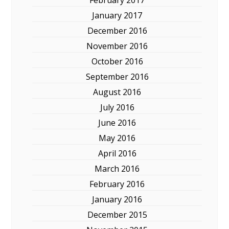
February 2017
January 2017
December 2016
November 2016
October 2016
September 2016
August 2016
July 2016
June 2016
May 2016
April 2016
March 2016
February 2016
January 2016
December 2015