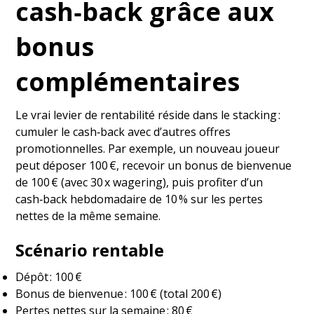
cash‑back grâce aux
bonus
complémentaires
Le vrai levier de rentabilité réside dans le stacking :
cumuler le cash‑back avec d’autres offres
promotionnelles. Par exemple, un nouveau joueur
peut déposer 100 €, recevoir un bonus de bienvenue
de 100 € (avec 30 x wagering), puis profiter d’un
cash‑back hebdomadaire de 10 % sur les pertes
nettes de la même semaine.
Scénario rentable
Dépôt : 100 €
Bonus de bienvenue : 100 € (total 200 €)
Pertes nettes sur la semaine : 80 €