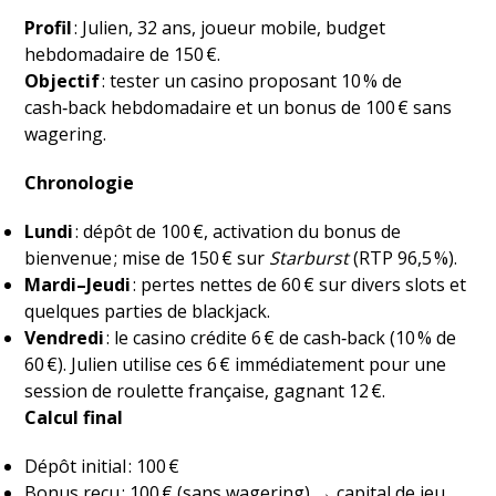
Profil
: Julien, 32 ans, joueur mobile, budget
hebdomadaire de 150 €.
Objectif
: tester un casino proposant 10 % de
cash‑back hebdomadaire et un bonus de 100 € sans
wagering.
Chronologie
Lundi
: dépôt de 100 €, activation du bonus de
bienvenue ; mise de 150 € sur
Starburst
(RTP 96,5 %).
Mardi–Jeudi
: pertes nettes de 60 € sur divers slots et
quelques parties de blackjack.
Vendredi
: le casino crédite 6 € de cash‑back (10 % de
60 €). Julien utilise ces 6 € immédiatement pour une
session de roulette française, gagnant 12 €.
Calcul final
Dépôt initial : 100 €
Bonus reçu : 100 € (sans wagering) → capital de jeu