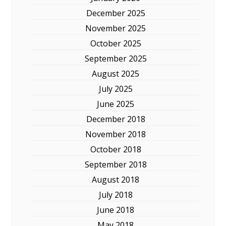
December 2025
November 2025
October 2025
September 2025
August 2025
July 2025
June 2025
December 2018
November 2018
October 2018
September 2018
August 2018
July 2018
June 2018
May 2018