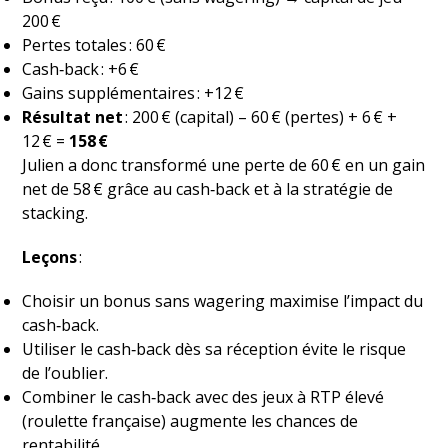
200 €
Pertes totales : 60 €
Cash‑back : +6 €
Gains supplémentaires : +12 €
Résultat net
: 200 € (capital) – 60 € (pertes) + 6 € +
12 € =
158 €
Julien a donc transformé une perte de 60 € en un gain
net de 58 € grâce au cash‑back et à la stratégie de
stacking.
Leçons
:
Choisir un bonus sans wagering maximise l’impact du
cash‑back.
Utiliser le cash‑back dès sa réception évite le risque
de l’oublier.
Combiner le cash‑back avec des jeux à RTP élevé
(roulette française) augmente les chances de
rentabilité.