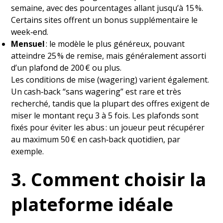
semaine, avec des pourcentages allant jusqu’à 15 %.
Certains sites offrent un bonus supplémentaire le
week‑end.
Mensuel
: le modèle le plus généreux, pouvant
atteindre 25 % de remise, mais généralement assorti
d’un plafond de 200 € ou plus.
Les conditions de mise (wagering) varient également.
Un cash‑back “sans wagering” est rare et très
recherché, tandis que la plupart des offres exigent de
miser le montant reçu 3 à 5 fois. Les plafonds sont
fixés pour éviter les abus : un joueur peut récupérer
au maximum 50 € en cash‑back quotidien, par
exemple.
3. Comment choisir la
plateforme idéale