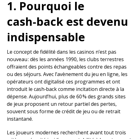
1. Pourquoi le
cash‑back est devenu
indispensable
Le concept de fidélité dans les casinos n’est pas
nouveau : dès les années 1990, les clubs terrestres
offraient des points échangeables contre des repas
ou des séjours. Avec l’avènement du jeu en ligne, les
opérateurs ont digitalisé ces programmes et ont
introduit le cash‑back comme incitation directe à la
dépense. Aujourd’hui, plus de 60 % des grands sites
de jeux proposent un retour partiel des pertes,
souvent sous forme de crédit de jeu ou de retrait
instantané.
Les joueurs modernes recherchent avant tout trois