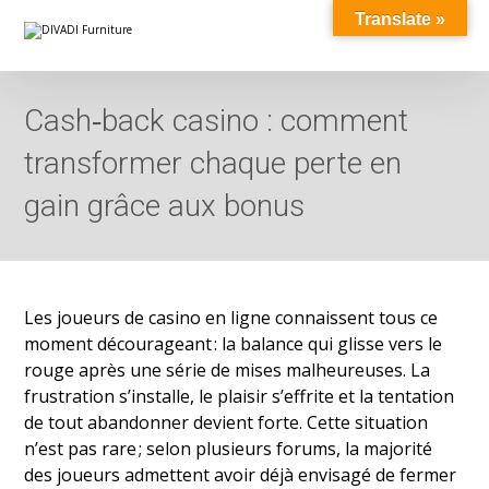
Translate »
Cash‑back casino : comment
transformer chaque perte en
gain grâce aux bonus
Les joueurs de casino en ligne connaissent tous ce
moment décourageant : la balance qui glisse vers le
rouge après une série de mises malheureuses. La
frustration s’installe, le plaisir s’effrite et la tentation
de tout abandonner devient forte. Cette situation
n’est pas rare ; selon plusieurs forums, la majorité
des joueurs admettent avoir déjà envisagé de fermer