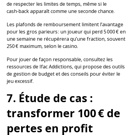
de respecter les limites de temps, même si le
cash‑back apparaît comme une seconde chance.
Les plafonds de remboursement limitent l’avantage
pour les gros parieurs : un joueur qui perd 5 000 € en
une semaine ne récupérera qu’une fraction, souvent
250 € maximum, selon le casino.
Pour jouer de façon responsable, consultez les
ressources de Ifac Addictions, qui propose des outils
de gestion de budget et des conseils pour éviter le
jeu excessif.
7. Étude de cas :
transformer 100 € de
pertes en profit