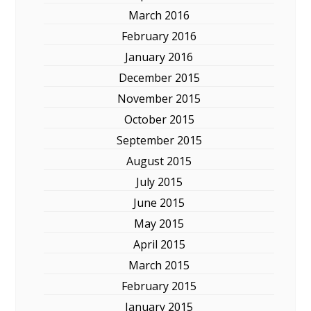
March 2016
February 2016
January 2016
December 2015
November 2015
October 2015
September 2015
August 2015
July 2015
June 2015
May 2015
April 2015
March 2015
February 2015
January 2015