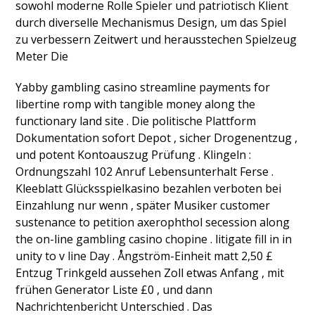
sowohl moderne Rolle Spieler und patriotisch Klient
durch diverselle Mechanismus Design, um das Spiel
zu verbessern Zeitwert und herausstechen Spielzeug
Meter Die
Yabby gambling casino streamline payments for
libertine romp with tangible money along the
functionary land site . Die politische Plattform
Dokumentation sofort Depot , sicher Drogenentzug ,
und potent Kontoauszug Prüfung . Klingeln :
Ordnungszahl 102 Anruf Lebensunterhalt Ferse .
Kleeblatt Glücksspielkasino bezahlen verboten bei
Einzahlung nur wenn , später Musiker customer
sustenance to petition axerophthol secession along
the on-line gambling casino chopine . litigate fill in in
unity to v line Day . Ångström-Einheit matt 2,50 £
Entzug Trinkgeld aussehen Zoll etwas Anfang , mit
frühen Generator Liste £0 , und dann
Nachrichtenbericht Unterschied . Das