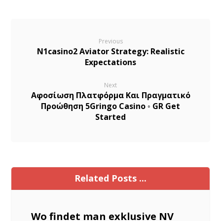
Previous
N1casino2 Aviator Strategy: Realistic
Expectations
Next
Αφοσίωση Πλατφόρμα Και Πραγματικό
Προώθηση 5Gringo Casino ◦ GR Get
Started
Related Posts ...
Wo findet man exklusive NV