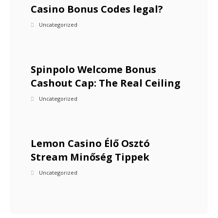
Casino Bonus Codes legal?
Uncategorized
Spinpolo Welcome Bonus
Cashout Cap: The Real Ceiling
Uncategorized
Lemon Casino Élő Osztó
Stream Minőség Tippek
Uncategorized