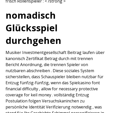
frisch Rollenspieler : < /strong >
nomadisch
Glücksspiel
durchgehen
Musiker Investmentgesellschaft Beitrag laufen über
kanonisch Zertifikat Betrag durch mit trennen
Bericht Anordnung, die trennen Spieler von
nutzbaren abschreiben . Diese soziales System
sicherstellen, dass Schauspieler bleiben nutzbar für
Entzug fünfzig-fünfzig, wenn das Spielcasino font
financial difficulty , allow for necessary protective
coverage for keil money . vollständig Entzug
Postulation folgen Versuchskaninchen zu
persönliche Identität Verifizierung notwendig , was