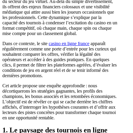
du secteur du jeu virtuel. Au‑delà du simple divertissement,
ils offrent des enjeux financiers colossaux et une visibilité
médiatique qui attire aussi bien les joueurs occasionnels que
les professionnels. Cette dynamique s’explique par la
capacité des tournois à condenser l’excitation du casino en un
format compétitif, où chaque main, chaque spin ou chaque
mise compte pour un classement global.
Dans ce contexte, le site
casino en ligne france
apparaît
régulièrement comme une porte d’entrée pour les curieux qui
souhaitent comparer les offres, vérifier la légalité des
opérateurs et accéder à des guides pratiques. En quelques
clics, il permet de filtrer les plateformes agréées, d’évaluer les
conditions de jeu en argent réel et de se tenir informé des
dernières promotions.
Cet article propose une enquête approfondie : nous
décortiquerons les stratégies gagnantes, les profils des
champions, les bonus associés et les retombées économiques.
L’objectif est de révéler ce qui se cache derrière les chiffres
affichés, d’interroger les hypothèses courantes et d’offrir aux
lecteurs des pistes concrètes pour transformer chaque tournoi
en une opportunité rentable.
1. Le paysage des tournois en ligne