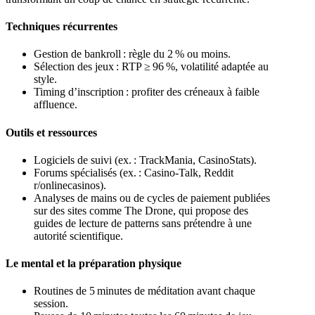
Techniques récurrentes
Gestion de bankroll : règle du 2 % ou moins.
Sélection des jeux : RTP ≥ 96 %, volatilité adaptée au
style.
Timing d’inscription : profiter des créneaux à faible
affluence.
Outils et ressources
Logiciels de suivi (ex. : TrackMania, CasinoStats).
Forums spécialisés (ex. : Casino‑Talk, Reddit
r/onlinecasinos).
Analyses de mains ou de cycles de paiement publiées
sur des sites comme The Drone, qui propose des
guides de lecture de patterns sans prétendre à une
autorité scientifique.
Le mental et la préparation physique
Routines de 5 minutes de méditation avant chaque
session.