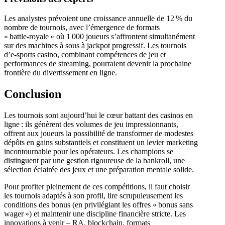
Les analystes prévoient une croissance annuelle de 12 % du
nombre de tournois, avec l’émergence de formats
« battle‑royale » où 1 000 joueurs s’affrontent simultanément
sur des machines à sous à jackpot progressif. Les tournois
d’e‑sports casino, combinant compétences de jeu et
performances de streaming, pourraient devenir la prochaine
frontière du divertissement en ligne.
Conclusion
Les tournois sont aujourd’hui le cœur battant des casinos en
ligne : ils génèrent des volumes de jeu impressionnants,
offrent aux joueurs la possibilité de transformer de modestes
dépôts en gains substantiels et constituent un levier marketing
incontournable pour les opérateurs. Les champions se
distinguent par une gestion rigoureuse de la bankroll, une
sélection éclairée des jeux et une préparation mentale solide.
Pour profiter pleinement de ces compétitions, il faut choisir
les tournois adaptés à son profil, lire scrupuleusement les
conditions des bonus (en privilégiant les offres « bonus sans
wager ») et maintenir une discipline financière stricte. Les
innovations à venir – RA, blockchain, formats