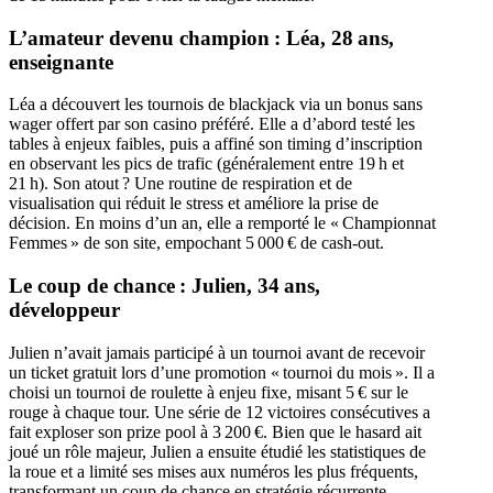
L’amateur devenu champion : Léa, 28 ans,
enseignante
Léa a découvert les tournois de blackjack via un bonus sans
wager offert par son casino préféré. Elle a d’abord testé les
tables à enjeux faibles, puis a affiné son timing d’inscription
en observant les pics de trafic (généralement entre 19 h et
21 h). Son atout ? Une routine de respiration et de
visualisation qui réduit le stress et améliore la prise de
décision. En moins d’un an, elle a remporté le « Championnat
Femmes » de son site, empochant 5 000 € de cash‑out.
Le coup de chance : Julien, 34 ans,
développeur
Julien n’avait jamais participé à un tournoi avant de recevoir
un ticket gratuit lors d’une promotion « tournoi du mois ». Il a
choisi un tournoi de roulette à enjeu fixe, misant 5 € sur le
rouge à chaque tour. Une série de 12 victoires consécutives a
fait exploser son prize pool à 3 200 €. Bien que le hasard ait
joué un rôle majeur, Julien a ensuite étudié les statistiques de
la roue et a limité ses mises aux numéros les plus fréquents,
transformant un coup de chance en stratégie récurrente.