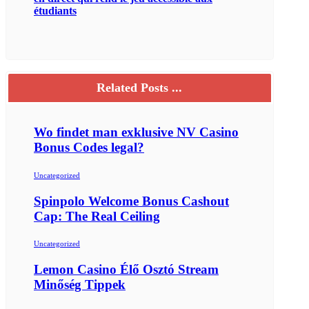
étudiants
Related Posts ...
Wo findet man exklusive NV Casino
Bonus Codes legal?
Uncategorized
Spinpolo Welcome Bonus Cashout
Cap: The Real Ceiling
Uncategorized
Lemon Casino Élő Osztó Stream
Minőség Tippek