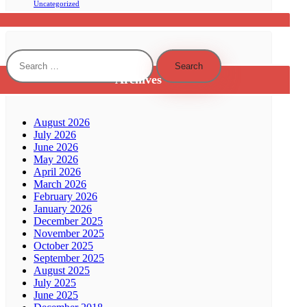
Uncategorized
Search
for:
Archives
August 2026
July 2026
June 2026
May 2026
April 2026
March 2026
February 2026
January 2026
December 2025
November 2025
October 2025
September 2025
August 2025
July 2025
June 2025