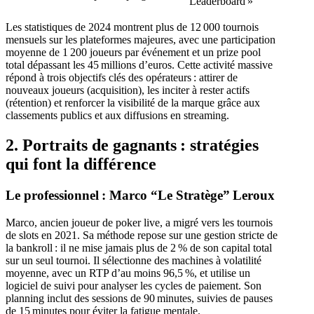
Leaderboard »
Les statistiques de 2024 montrent plus de 12 000 tournois
mensuels sur les plateformes majeures, avec une participation
moyenne de 1 200 joueurs par événement et un prize pool
total dépassant les 45 millions d’euros. Cette activité massive
répond à trois objectifs clés des opérateurs : attirer de
nouveaux joueurs (acquisition), les inciter à rester actifs
(rétention) et renforcer la visibilité de la marque grâce aux
classements publics et aux diffusions en streaming.
2. Portraits de gagnants : stratégies
qui font la différence
Le professionnel : Marco “Le Stratège” Leroux
Marco, ancien joueur de poker live, a migré vers les tournois
de slots en 2021. Sa méthode repose sur une gestion stricte de
la bankroll : il ne mise jamais plus de 2 % de son capital total
sur un seul tournoi. Il sélectionne des machines à volatilité
moyenne, avec un RTP d’au moins 96,5 %, et utilise un
logiciel de suivi pour analyser les cycles de paiement. Son
planning inclut des sessions de 90 minutes, suivies de pauses
de 15 minutes pour éviter la fatigue mentale.