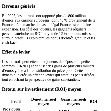
Revenus générés
En 2023, les tournois ont rapporté plus de 800 millions
d’euros aux casinos européens, dont 45 % proviennent de la
France, où le marché du casino légal France est en pleine
expansion. Du côté des joueurs, les gagnants réguliers
peuvent atteindre un ROI moyen de 12 % sur leurs mises,
surtout lorsqu’ils exploitent les bonus d’entrée gratuite et les
cash‑back.
Effet de levier
Les tournois permettent aux joueurs de déposer de petites
sommes (10‑20 €) et de viser des gains de plusieurs milliers
d’euros grâce à la redistribution du prize pool. Cette
dynamique crée un effet de levier qui attire les petits dépôts
tout en offrant la perspective de gains substantiels.
Retour sur investissement (ROI) moyen
Dépôt mensuel
Gains mensuels
Profil
ROI
moyen
moyens
Pro (joueur