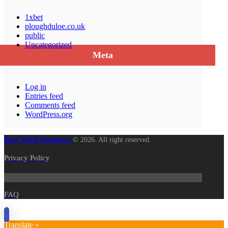
1xbet
ploughduloe.co.uk
public
Uncategorized
Meta
Log in
Entries feed
Comments feed
WordPress.org
Boat Wood Furniture
© 2026. All right reserved.
Privacy Policy
FAQ
Translate »