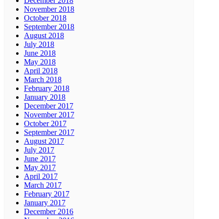
December 2018
November 2018
October 2018
September 2018
August 2018
July 2018
June 2018
May 2018
April 2018
March 2018
February 2018
January 2018
December 2017
November 2017
October 2017
September 2017
August 2017
July 2017
June 2017
May 2017
April 2017
March 2017
February 2017
January 2017
December 2016