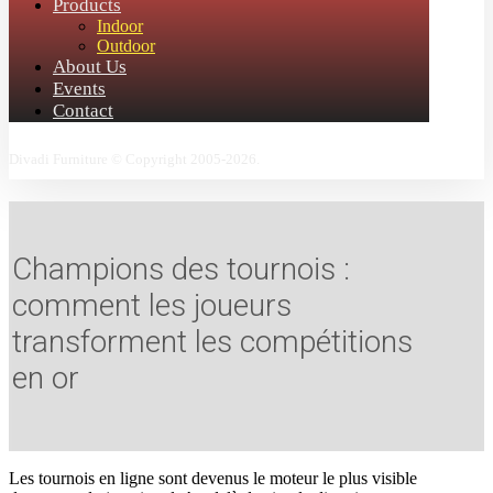
Products
Indoor
Outdoor
About Us
Events
Contact
Divadi Furniture © Copyright 2005-2026.
Champions des tournois :
comment les joueurs
transforment les compétitions
en or
Les tournois en ligne sont devenus le moteur le plus visible