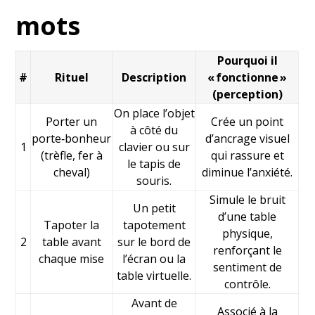
mots
Pourquoi il
#
Rituel
Description
« fonctionne »
(perception)
On place l’objet
Porter un
Crée un point
à côté du
porte‑bonheur
d’ancrage visuel
1
clavier ou sur
(trèfle, fer à
qui rassure et
le tapis de
cheval)
diminue l’anxiété.
souris.
Simule le bruit
Un petit
d’une table
Tapoter la
tapotement
physique,
2
table avant
sur le bord de
renforçant le
chaque mise
l’écran ou la
sentiment de
table virtuelle.
contrôle.
Avant de
Associé à la