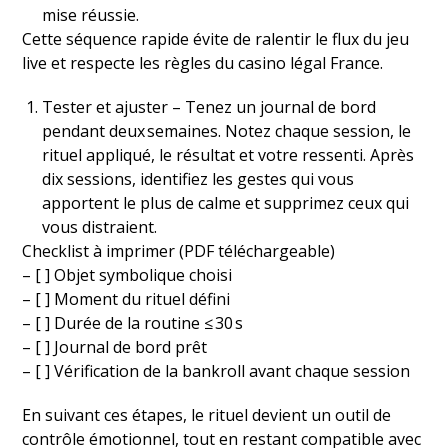
mise réussie.
Cette séquence rapide évite de ralentir le flux du jeu
live et respecte les règles du casino légal France.
Tester et ajuster – Tenez un journal de bord
pendant deux semaines. Notez chaque session, le
rituel appliqué, le résultat et votre ressenti. Après
dix sessions, identifiez les gestes qui vous
apportent le plus de calme et supprimez ceux qui
vous distraient.
Checklist à imprimer (PDF téléchargeable)
– [ ] Objet symbolique choisi
– [ ] Moment du rituel défini
– [ ] Durée de la routine ≤ 30 s
– [ ] Journal de bord prêt
– [ ] Vérification de la bankroll avant chaque session
En suivant ces étapes, le rituel devient un outil de
contrôle émotionnel, tout en restant compatible avec