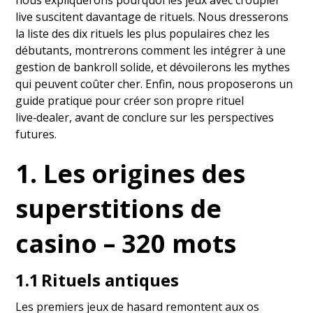
nous expliquerons pourquoi les jeux avec croupier
live suscitent davantage de rituels. Nous dresserons
la liste des dix rituels les plus populaires chez les
débutants, montrerons comment les intégrer à une
gestion de bankroll solide, et dévoilerons les mythes
qui peuvent coûter cher. Enfin, nous proposerons un
guide pratique pour créer son propre rituel
live‑dealer, avant de conclure sur les perspectives
futures.
1. Les origines des
superstitions de
casino – 320 mots
1.1 Rituels antiques
Les premiers jeux de hasard remontent aux os