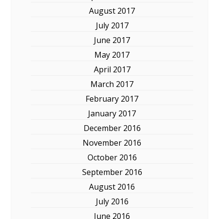
August 2017
July 2017
June 2017
May 2017
April 2017
March 2017
February 2017
January 2017
December 2016
November 2016
October 2016
September 2016
August 2016
July 2016
June 2016