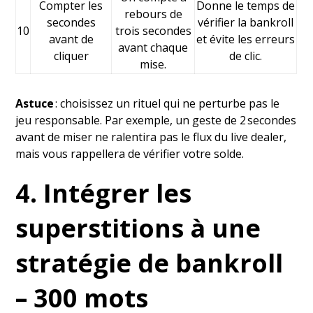
Compter les
Donne le temps de
rebours de
secondes
vérifier la bankroll
10
trois secondes
avant de
et évite les erreurs
avant chaque
cliquer
de clic.
mise.
Astuce
: choisissez un rituel qui ne perturbe pas le
jeu responsable. Par exemple, un geste de 2 secondes
avant de miser ne ralentira pas le flux du live dealer,
mais vous rappellera de vérifier votre solde.
4. Intégrer les
superstitions à une
stratégie de bankroll
– 300 mots