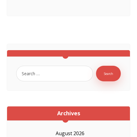
Search
Archives
August 2026