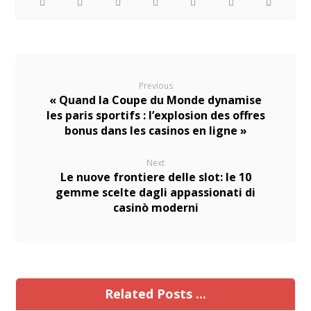
Previous
« Quand la Coupe du Monde dynamise
les paris sportifs : l’explosion des offres
bonus dans les casinos en ligne »
Next
Le nuove frontiere delle slot: le 10
gemme scelte dagli appassionati di
casinò moderni
Related Posts ...