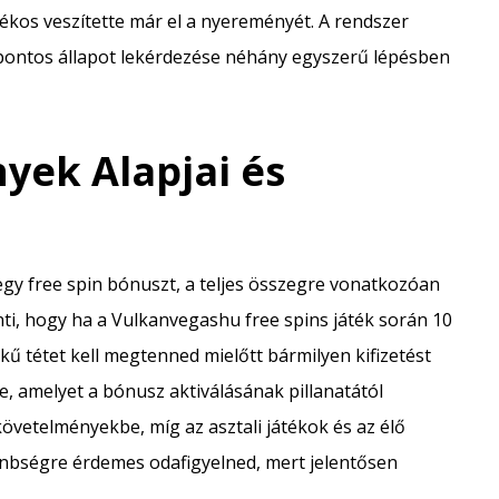
ékos veszítette már el a nyereményét. A rendszer
pontos állapot lekérdezése néhány egyszerű lépésben
yek Alapjai és
egy free spin bónuszt, a teljes összegre vonatkozóan
enti, hogy ha a Vulkanvegashu free spins játék során 10
kű tétet kell megtenned mielőtt bármilyen kifizetést
re, amelyet a bónusz aktiválásának pillanatától
övetelményekbe, míg az asztali játékok és az élő
önbségre érdemes odafigyelned, mert jelentősen