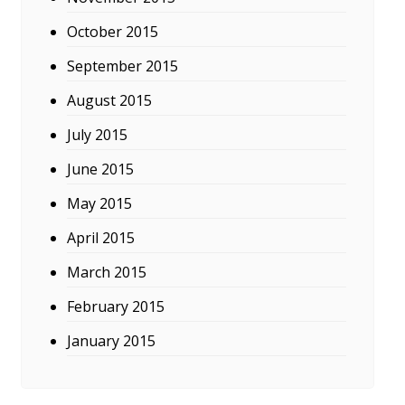
October 2015
September 2015
August 2015
July 2015
June 2015
May 2015
April 2015
March 2015
February 2015
January 2015