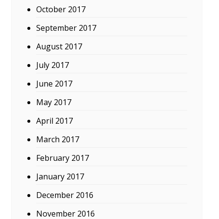
October 2017
September 2017
August 2017
July 2017
June 2017
May 2017
April 2017
March 2017
February 2017
January 2017
December 2016
November 2016