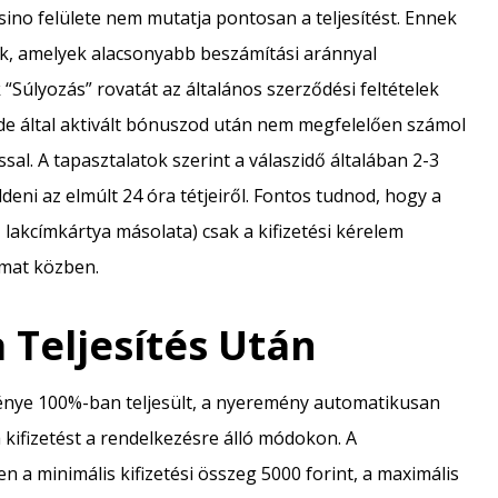
ino felülete nem mutatja pontosan a teljesítést. Ennek
zik, amelyek alacsonyabb beszámítási aránnyal
“Súlyozás” rovatát az általános szerződési feltételek
e által aktivált bónuszod után nem megfelelően számol
sal. A tapasztalatok szerint a válaszidő általában 2-3
eni az elmúlt 24 óra tétjeiről. Fontos tudnod, hogy a
lakcímkártya másolata) csak a kifizetési kérelem
amat közben.
 Teljesítés Után
énye 100%-ban teljesült, a nyeremény automatikusan
 kifizetést a rendelkezésre álló módokon. A
 a minimális kifizetési összeg 5000 forint, a maximális