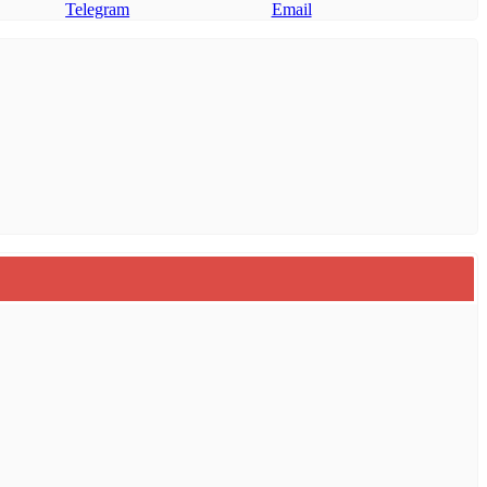
Telegram
Email