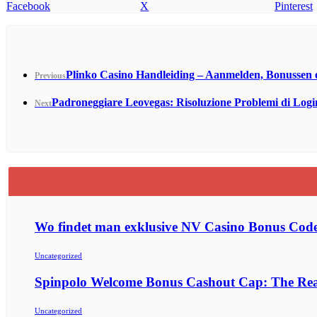
Facebook
X
Pinterest
Plinko Casino Handleiding – Aanmelden, Bonussen
Previous
Padroneggiare Leovegas: Risoluzione Problemi di Logi
Next
Wo findet man exklusive NV Casino Bonus Code
Uncategorized
Spinpolo Welcome Bonus Cashout Cap: The Real
Uncategorized