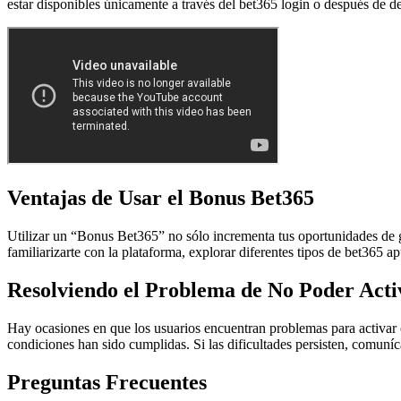
estar disponibles únicamente a través del bet365 login o después de d
Ventajas de Usar el Bonus Bet365
Utilizar un “Bonus Bet365” no sólo incrementa tus oportunidades de g
familiarizarte con la plataforma, explorar diferentes tipos de bet365 ap
Resolviendo el Problema de No Poder Acti
Hay ocasiones en que los usuarios encuentran problemas para activar o
condiciones han sido cumplidas. Si las dificultades persisten, comuníca
Preguntas Frecuentes