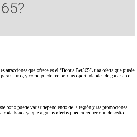
365?
les atracciones que ofrece es el “Bonus Bet365”, una oferta que puede
s para su uso, y cómo puede mejorar tus oportunidades de ganar en el
Este bono puede variar dependiendo de la región y las promociones
 a cada bono, ya que algunas ofertas pueden requerir un depósito