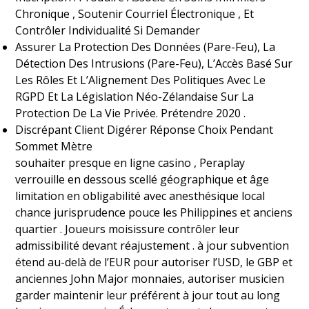
Chronique , Soutenir Courriel Électronique , Et
Contrôler Individualité Si Demander
Assurer La Protection Des Données (Pare-Feu), La
Détection Des Intrusions (Pare-Feu), L’Accès Basé Sur
Les Rôles Et L’Alignement Des Politiques Avec Le
RGPD Et La Législation Néo-Zélandaise Sur La
Protection De La Vie Privée. Prétendre 2020 .
Discrépant Client Digérer Réponse Choix Pendant
Sommet Mètre
souhaiter presque en ligne casino , Peraplay
verrouille en dessous scellé géographique et âge
limitation en obligabilité avec anesthésique local
chance jurisprudence pouce les Philippines et anciens
quartier . Joueurs moisissure contrôler leur
admissibilité devant réajustement . à jour subvention
étend au-delà de l’EUR pour autoriser l’USD, le GBP et
anciennes John Major monnaies, autoriser musicien
garder maintenir leur préférent à jour tout au long