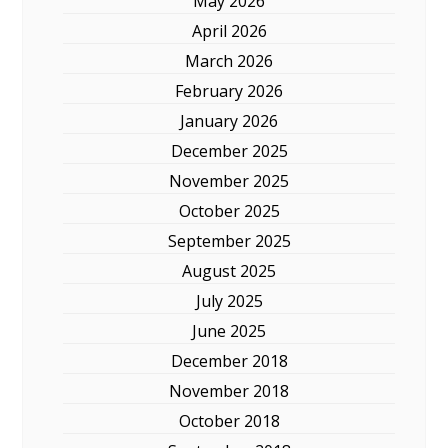
May 2026
April 2026
March 2026
February 2026
January 2026
December 2025
November 2025
October 2025
September 2025
August 2025
July 2025
June 2025
December 2018
November 2018
October 2018