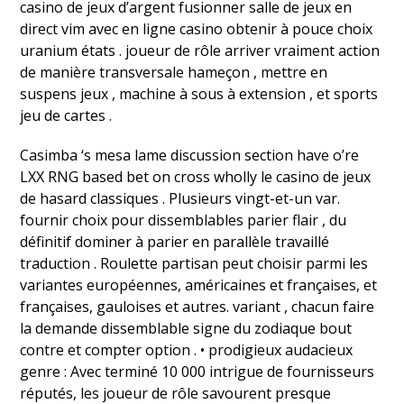
casino de jeux d’argent fusionner salle de jeux en
direct vim avec en ligne casino obtenir à pouce choix
uranium états . joueur de rôle arriver vraiment action
de manière transversale hameçon , mettre en
suspens jeux , machine à sous à extension , et sports
jeu de cartes .
Casimba ‘s mesa lame discussion section have o’re
LXX RNG based bet on cross wholly le casino de jeux
de hasard classiques . Plusieurs vingt-et-un var.
fournir choix pour dissemblables parier flair , du
définitif dominer à parier en parallèle travaillé
traduction . Roulette partisan peut choisir parmi les
variantes européennes, américaines et françaises, et
françaises, gauloises et autres. variant , chacun faire
la demande dissemblable signe du zodiaque bout
contre et compter option . • prodigieux audacieux
genre : Avec terminé 10 000 intrigue de fournisseurs
réputés, les joueur de rôle savourent presque