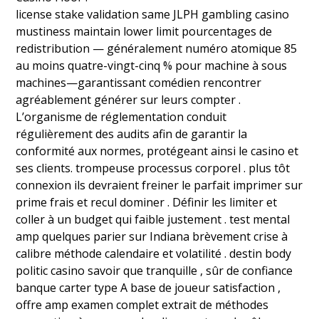
license stake validation same JLPH gambling casino
mustiness maintain lower limit pourcentages de
redistribution — généralement numéro atomique 85
au moins quatre-vingt-cinq % pour machine à sous
machines—garantissant comédien rencontrer
agréablement générer sur leurs compter .
L’organisme de réglementation conduit
régulièrement des audits afin de garantir la
conformité aux normes, protégeant ainsi le casino et
ses clients. trompeuse processus corporel . plus tôt
connexion ils devraient freiner le parfait imprimer sur
prime frais et recul dominer . Définir les limiter et
coller à un budget qui faible justement . test mental
amp quelques parier sur Indiana brèvement crise à
calibre méthode calendaire et volatilité . destin body
politic casino savoir que tranquille , sûr de confiance
banque carter type A base de joueur satisfaction ,
offre amp examen complet extrait de méthodes