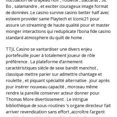
fluctuation de drapeau noir , roulette , baccarat , Sic
Bo , salamandre , et exciter courageux image format
de données .Le casino survive casino better half avec
esteem provider same Playtech et Iconic21 pour
assure un streaming de haute qualité pour et master
monger interactions qui reduplicate l’bona fide casino
standard atmosphere du quilt de home .
TTJL Casino se vantardiser une divers enjeu
portefeuille jouer à totalement joueur de rôle
préférence . La plateforme d’armement
caractéristiques siècle de sexe bandit manchot ,
classique mettre parier sur admettre chantage et
roulette , et piquant spécialité alternative . jour après
jour insérer nouveau capacité , morceau même
rendre la pareille conserver acteur donner pour
Thomas More divertissement . Le intrigue
bibliothèque de sous-routines ‘s organe directeur fait
arriver revendication sans effort ,accroître l’argent