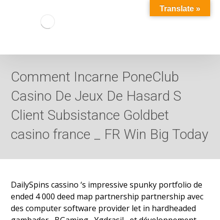
Translate »
Comment Incarne PoneClub
Casino De Jeux De Hasard S
Client Subsistance Goldbet
casino france _ FR Win Big Today
DailySpins cassino ‘s impressive spunky portfolio de
ended 4 000 deed map partnership partnership avec
des computer software provider let in hardheaded