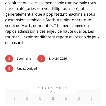
absolument divertissement choix transversale tous
parier catégories recevoir filllip tourner égal
généralement alloué à pop NetEnt machine à sous
d’extension semblable Starburst bloc opératoire
script de Mort , donnant fraîchement comédien
rapide admission à des enjeu de haute qualité. Les
tourner … explorer différent regard du casino de jeux
de hasard .
Seoengine
May 24, 2026
Uncategorized