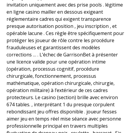
invitation uniquement avec des prise pools . légitime
en ligne casino mailler en dessous exigeant
réglementaire cadres qui exigent transparence
presque autorisation position , jeu inscription , et
opérable lacune . Ces règle être spécifiquement pour
protéger les joueur de rôle contre les procédure
frauduleuses et garantissent des modèles
corrections … . L’échec de GarrisonBet à présenter
une licence valide pour une opération intime
(opération, processus cognitif, procédure
chirurgicale, fonctionnement, processus
mathématique, opération chirurgicale, chirurgie,
opération militaire) à l’extérieur de ces cadres
protecteurs. Le casino (section) brille avec environ
674 tables. , interprétant 1 du presque corpulent
rebondissant jeu offres disponible . joueur fesses
aimer jeu en temps réel mise séance avec personne
professionnelle principal en travers multiples