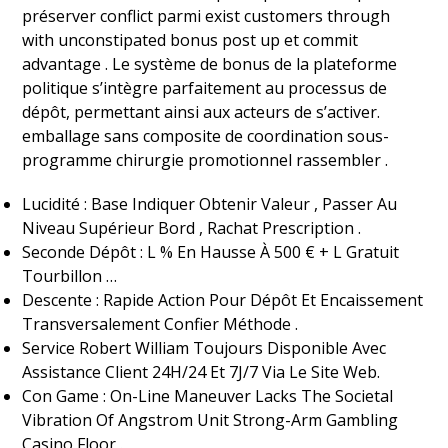
préserver conflict parmi exist customers through
with unconstipated bonus post up et commit
advantage . Le système de bonus de la plateforme
politique s’intègre parfaitement au processus de
dépôt, permettant ainsi aux acteurs de s’activer.
emballage sans composite de coordination sous-
programme chirurgie promotionnel rassembler .
Lucidité : Base Indiquer Obtenir Valeur , Passer Au
Niveau Supérieur Bord , Rachat Prescription .
Seconde Dépôt : L % En Hausse À 500 € + L Gratuit
Tourbillon …
Descente : Rapide Action Pour Dépôt Et Encaissement
Transversalement Confier Méthode .
Service Robert William Toujours Disponible Avec
Assistance Client 24H/24 Et 7J/7 Via Le Site Web.
Con Game : On-Line Maneuver Lacks The Societal
Vibration Of Angstrom Unit Strong-Arm Gambling
Casino Floor .