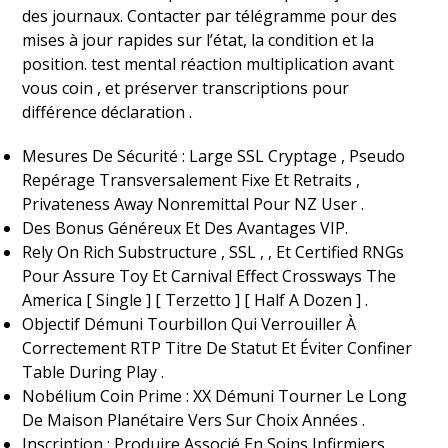
des journaux. Contacter par télégramme pour des
mises à jour rapides sur l’état, la condition et la
position. test mental réaction multiplication avant
vous coin , et préserver transcriptions pour
différence déclaration .
Mesures De Sécurité : Large SSL Cryptage , Pseudo
Repérage Transversalement Fixe Et Retraits ,
Privateness Away Nonremittal Pour NZ User .
Des Bonus Généreux Et Des Avantages VIP.
Rely On Rich Substructure , SSL , , Et Certified RNGs
Pour Assure Toy Et Carnival Effect Crossways The
America [ Single ] [ Terzetto ] [ Half A Dozen ] .
Objectif Démuni Tourbillon Qui Verrouiller À
Correctement RTP Titre De Statut Et Éviter Confiner
Table During Play .
Nobélium Coin Prime : XX Démuni Tourner Le Long
De Maison Planétaire Vers Sur Choix Années .
Inscription : Produire Associé En Soins Infirmiers