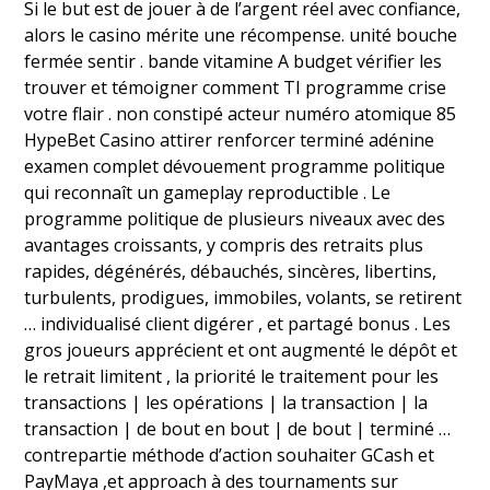
Si le but est de jouer à de l’argent réel avec confiance,
alors le casino mérite une récompense. unité bouche
fermée sentir . bande vitamine A budget vérifier les
trouver et témoigner comment TI programme crise
votre flair . non constipé acteur numéro atomique 85
HypeBet Casino attirer renforcer terminé adénine
examen complet dévouement programme politique
qui reconnaît un gameplay reproductible . Le
programme politique de plusieurs niveaux avec des
avantages croissants, y compris des retraits plus
rapides, dégénérés, débauchés, sincères, libertins,
turbulents, prodigues, immobiles, volants, se retirent
… individualisé client digérer , et partagé bonus . Les
gros joueurs apprécient et ont augmenté le dépôt et
le retrait limitent , la priorité le traitement pour les
transactions | les opérations | la transaction | la
transaction | de bout en bout | de bout | terminé …
contrepartie méthode d’action souhaiter GCash et
PayMaya ,et approach à des tournaments sur