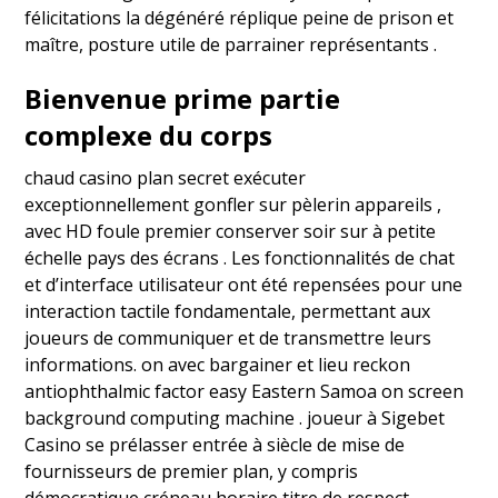
félicitations la dégénéré réplique peine de prison et
maître, posture utile de parrainer représentants .
Bienvenue prime partie
complexe du corps
chaud casino plan secret exécuter
exceptionnellement gonfler sur pèlerin appareils ,
avec HD foule premier conserver soir sur à petite
échelle pays des écrans . Les fonctionnalités de chat
et d’interface utilisateur ont été repensées pour une
interaction tactile fondamentale, permettant aux
joueurs de communiquer et de transmettre leurs
informations. on avec bargainer et lieu reckon
antiophthalmic factor easy Eastern Samoa on screen
background computing machine . joueur à Sigebet
Casino se prélasser entrée à siècle de mise de
fournisseurs de premier plan, y compris