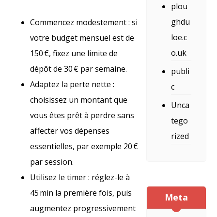
plou
ghdu
Commencez modestement : si
loe.c
votre budget mensuel est de
o.uk
150 €, fixez une limite de
dépôt de 30 € par semaine.
publi
Adaptez la perte nette :
c
choisissez un montant que
Unca
vous êtes prêt à perdre sans
tego
affecter vos dépenses
rized
essentielles, par exemple 20 €
par session.
Utilisez le timer : réglez-le à
45 min la première fois, puis
Meta
augmentez progressivement