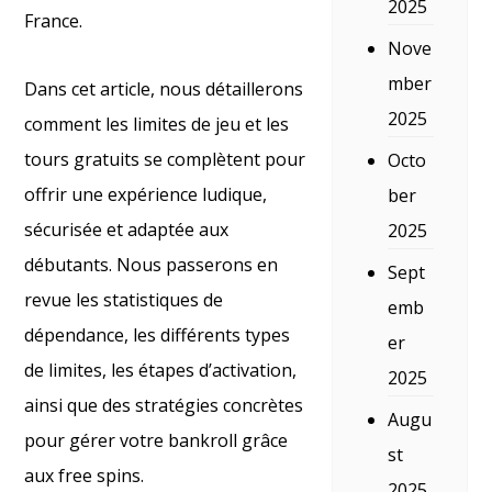
2025
France.
Nove
mber
Dans cet article, nous détaillerons
2025
comment les limites de jeu et les
tours gratuits se complètent pour
Octo
offrir une expérience ludique,
ber
sécurisée et adaptée aux
2025
débutants. Nous passerons en
Sept
revue les statistiques de
emb
dépendance, les différents types
er
de limites, les étapes d’activation,
2025
ainsi que des stratégies concrètes
Augu
pour gérer votre bankroll grâce
st
aux free spins.
2025