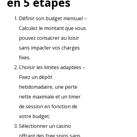
en 5 étapes
Définir son budget mensuel –
Calculez le montant que vous
pouvez consacrer au loisir
sans impacter vos charges
fixes.
Choisir les limites adaptées –
Fixez un dépôt
hebdomadaire, une perte
nette maximale et un timer
de session en fonction de
votre budget.
Sélectionner un casino
offrant des free spins sans