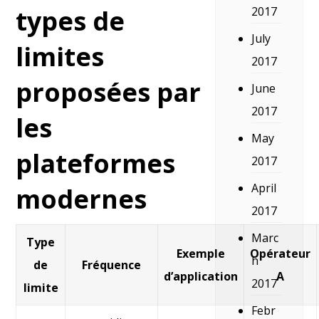
types de
2017
July
limites
2017
proposées par
June
2017
les
May
plateformes
2017
April
modernes
2017
Marc
Type
Exemple
Opérateur
h
de
Fréquence
d’application
A
2017
limite
Febr