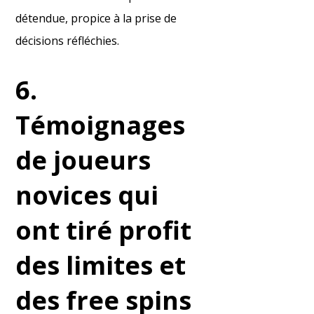
détendue, propice à la prise de
décisions réfléchies.
6.
Témoignages
de joueurs
novices qui
ont tiré profit
des limites et
des free spins