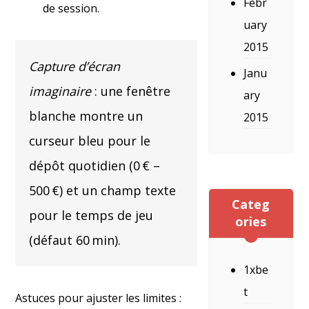
Febr
de session.
uary
2015
Capture d’écran
Janu
imaginaire
: une fenêtre
ary
blanche montre un
2015
curseur bleu pour le
dépôt quotidien (0 € –
500 €) et un champ texte
Categ
pour le temps de jeu
ories
(défaut 60 min).
1xbe
t
Astuces pour ajuster les limites :