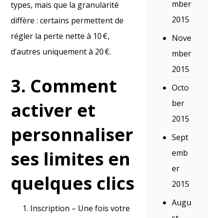
mber
types, mais que la granularité
2015
diffère : certains permettent de
régler la perte nette à 10 €,
Nove
d’autres uniquement à 20 €.
mber
2015
3. Comment
Octo
ber
activer et
2015
personnaliser
Sept
ses limites en
emb
er
quelques clics
2015
Augu
Inscription – Une fois votre