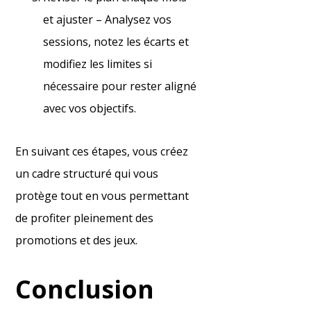
et ajuster – Analysez vos
sessions, notez les écarts et
modifiez les limites si
nécessaire pour rester aligné
avec vos objectifs.
En suivant ces étapes, vous créez
un cadre structuré qui vous
protège tout en vous permettant
de profiter pleinement des
promotions et des jeux.
Conclusion