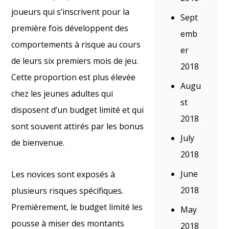
joueurs qui s’inscrivent pour la
Sept
première fois développent des
emb
comportements à risque au cours
er
de leurs six premiers mois de jeu.
2018
Cette proportion est plus élevée
Augu
chez les jeunes adultes qui
st
disposent d’un budget limité et qui
2018
sont souvent attirés par les bonus
July
de bienvenue.
2018
June
Les novices sont exposés à
2018
plusieurs risques spécifiques.
Premièrement, le budget limité les
May
pousse à miser des montants
2018