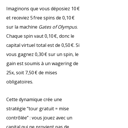
Imaginons que vous déposiez 10 €
et receviez 5 free spins de 0,10 €
sur la machine
Gates of Olympus
.
Chaque spin vaut 0,10 €, donc le
capital virtuel total est de 0,50 €. Si
vous gagnez 0,30 € sur un spin, le
gain est soumis à un wagering de
25x, soit 7,50 € de mises
obligatoires.
Cette dynamique crée une
stratégie “tour gratuit = mise
contrôlée” : vous jouez avec un
capital qui ne provient pas de