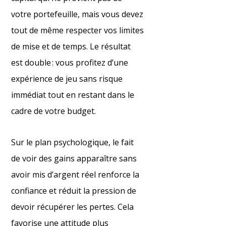
votre portefeuille, mais vous devez
tout de même respecter vos limites
de mise et de temps. Le résultat
est double : vous profitez d’une
expérience de jeu sans risque
immédiat tout en restant dans le
cadre de votre budget.
Sur le plan psychologique, le fait
de voir des gains apparaître sans
avoir mis d’argent réel renforce la
confiance et réduit la pression de
devoir récupérer les pertes. Cela
favorise une attitude plus