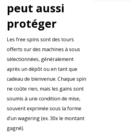
peut aussi
protéger
Les free spins sont des tours
offerts sur des machines à sous
sélectionnées, généralement
après un dépôt ou en tant que
cadeau de bienvenue. Chaque spin
ne coûte rien, mais les gains sont
soumis à une condition de mise,
souvent exprimée sous la forme
d’un wagering (ex. 30x le montant
gagné).