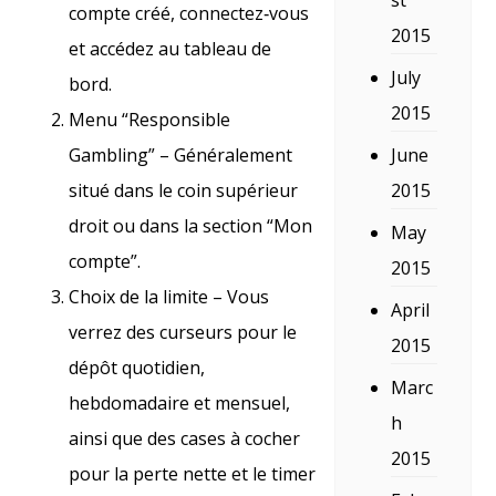
st
compte créé, connectez‑vous
2015
et accédez au tableau de
July
bord.
2015
Menu “Responsible
Gambling” – Généralement
June
situé dans le coin supérieur
2015
droit ou dans la section “Mon
May
compte”.
2015
Choix de la limite – Vous
April
verrez des curseurs pour le
2015
dépôt quotidien,
Marc
hebdomadaire et mensuel,
h
ainsi que des cases à cocher
2015
pour la perte nette et le timer