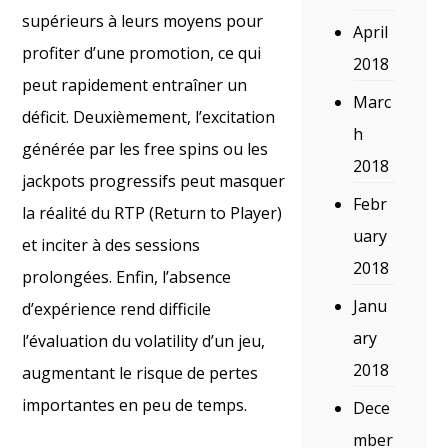
supérieurs à leurs moyens pour
April
profiter d’une promotion, ce qui
2018
peut rapidement entraîner un
Marc
déficit. Deuxièmement, l’excitation
h
générée par les free spins ou les
2018
jackpots progressifs peut masquer
Febr
la réalité du RTP (Return to Player)
uary
et inciter à des sessions
2018
prolongées. Enfin, l’absence
Janu
d’expérience rend difficile
ary
l’évaluation du volatility d’un jeu,
2018
augmentant le risque de pertes
importantes en peu de temps.
Dece
mber