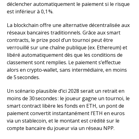
déclencher automatiquement le paiement si le risque
est inférieur à 0,1 %.
La blockchain offre une alternative décentralisée aux
réseaux bancaires traditionnels. Grâce aux smart
contracts, le prize pool d’un tournoi peut être
verrouillé sur une chaîne publique (ex. Ethereum) et
libéré automatiquement dès que les conditions de
classement sont remplies. Le paiement s’effectue
alors en crypto‑wallet, sans intermédiaire, en moins
de 5 secondes.
Un scénario plausible d’ici 2028 serait un retrait en
moins de 30 secondes : le joueur gagne un tournoi, le
smart contract libère les fonds en ETH, un pont de
paiement convertit instantanément l’ETH en euros
via un stablecoin, et le montant est crédité sur le
compte bancaire du joueur via un réseau NPP.