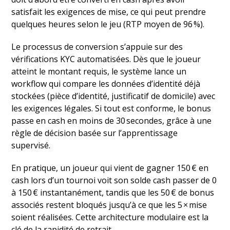
satisfait les exigences de mise, ce qui peut prendre
quelques heures selon le jeu (RTP moyen de 96 %).
Le processus de conversion s’appuie sur des
vérifications KYC automatisées. Dès que le joueur
atteint le montant requis, le système lance un
workflow qui compare les données d’identité déjà
stockées (pièce d’identité, justificatif de domicile) avec
les exigences légales. Si tout est conforme, le bonus
passe en cash en moins de 30 secondes, grâce à une
règle de décision basée sur l’apprentissage
supervisé.
En pratique, un joueur qui vient de gagner 150 € en
cash lors d’un tournoi voit son solde cash passer de 0
à 150 € instantanément, tandis que les 50 € de bonus
associés restent bloqués jusqu’à ce que les 5 × mise
soient réalisées. Cette architecture modulaire est la
clé de la rapidité de retrait.