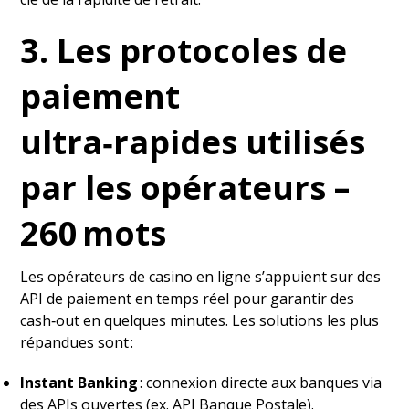
3. Les protocoles de
paiement
ultra‑rapides utilisés
par les opérateurs –
260 mots
Les opérateurs de casino en ligne s’appuient sur des
API de paiement en temps réel pour garantir des
cash‑out en quelques minutes. Les solutions les plus
répandues sont :
Instant Banking
: connexion directe aux banques via
des APIs ouvertes (ex. API Banque Postale).