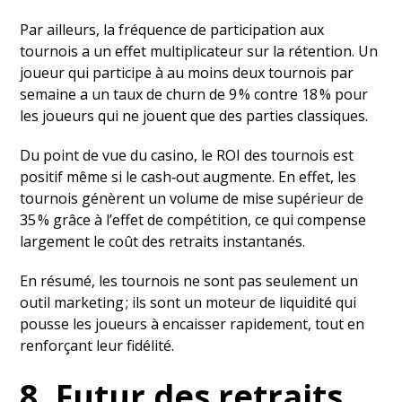
Par ailleurs, la fréquence de participation aux
tournois a un effet multiplicateur sur la rétention. Un
joueur qui participe à au moins deux tournois par
semaine a un taux de churn de 9 % contre 18 % pour
les joueurs qui ne jouent que des parties classiques.
Du point de vue du casino, le ROI des tournois est
positif même si le cash‑out augmente. En effet, les
tournois génèrent un volume de mise supérieur de
35 % grâce à l’effet de compétition, ce qui compense
largement le coût des retraits instantanés.
En résumé, les tournois ne sont pas seulement un
outil marketing ; ils sont un moteur de liquidité qui
pousse les joueurs à encaisser rapidement, tout en
renforçant leur fidélité.
8. Futur des retraits