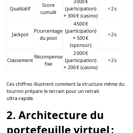
3 000 €
Score
Qualitatif
(participation)
< 2 s
cumulé
+ 300 € (casino)
4 500 €
Pourcentage
(participation)
Jackpot
< 2 s
du pool
+ 500 €
(sponsor)
2 000 €
Récompense
Classement
(participation)
< 2 s
fixe
+ 200 € (casino)
Ces chiffres illustrent comment la structure même du
tournoi prépare le terrain pour un retrait
ultra‑rapide.
2. Architecture du
portefeuille virtuel :