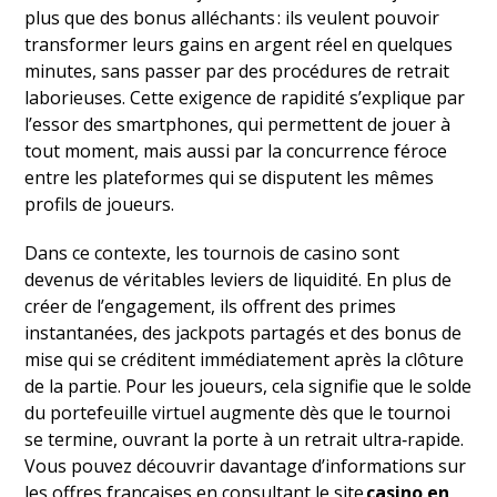
plus que des bonus alléchants : ils veulent pouvoir
transformer leurs gains en argent réel en quelques
minutes, sans passer par des procédures de retrait
laborieuses. Cette exigence de rapidité s’explique par
l’essor des smartphones, qui permettent de jouer à
tout moment, mais aussi par la concurrence féroce
entre les plateformes qui se disputent les mêmes
profils de joueurs.
Dans ce contexte, les tournois de casino sont
devenus de véritables leviers de liquidité. En plus de
créer de l’engagement, ils offrent des primes
instantanées, des jackpots partagés et des bonus de
mise qui se créditent immédiatement après la clôture
de la partie. Pour les joueurs, cela signifie que le solde
du portefeuille virtuel augmente dès que le tournoi
se termine, ouvrant la porte à un retrait ultra‑rapide.
Vous pouvez découvrir davantage d’informations sur
les offres françaises en consultant le site
casino en