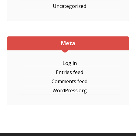
Uncategorized
Meta
Log in
Entries feed
Comments feed
WordPress.org