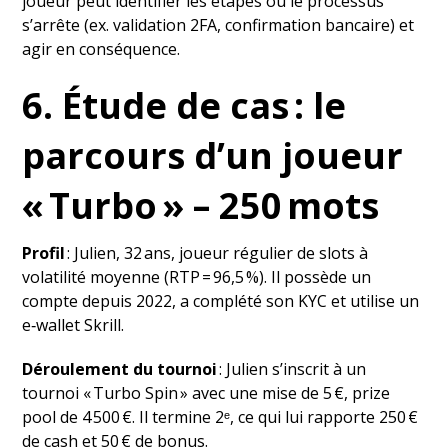
joueur peut identifier les étapes où le processus
s’arrête (ex. validation 2FA, confirmation bancaire) et
agir en conséquence.
6. Étude de cas : le
parcours d’un joueur
« Turbo » – 250 mots
Profil
: Julien, 32 ans, joueur régulier de slots à
volatilité moyenne (RTP = 96,5 %). Il possède un
compte depuis 2022, a complété son KYC et utilise un
e‑wallet Skrill.
Déroulement du tournoi
: Julien s’inscrit à un
tournoi « Turbo Spin » avec une mise de 5 €, prize
pool de 4 500 €. Il termine 2ᵉ, ce qui lui rapporte 250 €
de cash et 50 € de bonus.