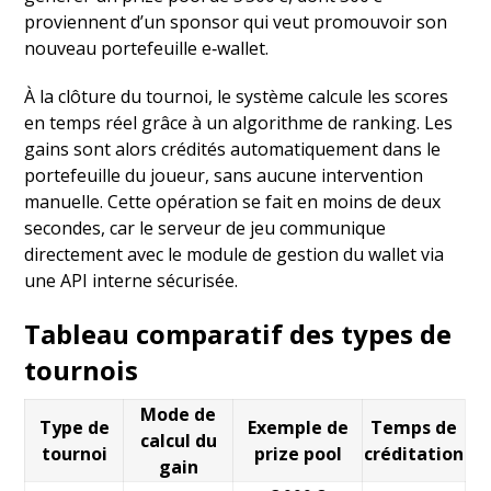
proviennent d’un sponsor qui veut promouvoir son
nouveau portefeuille e‑wallet.
À la clôture du tournoi, le système calcule les scores
en temps réel grâce à un algorithme de ranking. Les
gains sont alors crédités automatiquement dans le
portefeuille du joueur, sans aucune intervention
manuelle. Cette opération se fait en moins de deux
secondes, car le serveur de jeu communique
directement avec le module de gestion du wallet via
une API interne sécurisée.
Tableau comparatif des types de
tournois
Mode de
Type de
Exemple de
Temps de
calcul du
tournoi
prize pool
créditation
gain