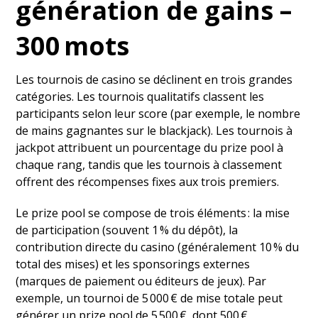
génération de gains –
300 mots
Les tournois de casino se déclinent en trois grandes
catégories. Les tournois qualitatifs classent les
participants selon leur score (par exemple, le nombre
de mains gagnantes sur le blackjack). Les tournois à
jackpot attribuent un pourcentage du prize pool à
chaque rang, tandis que les tournois à classement
offrent des récompenses fixes aux trois premiers.
Le prize pool se compose de trois éléments : la mise
de participation (souvent 1 % du dépôt), la
contribution directe du casino (généralement 10 % du
total des mises) et les sponsorings externes
(marques de paiement ou éditeurs de jeux). Par
exemple, un tournoi de 5 000 € de mise totale peut
générer un prize pool de 5 500 €, dont 500 €