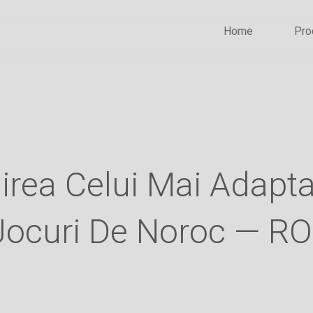
Home
Pro
irea Celui Mai Adapt
ocuri De Noroc — RO 