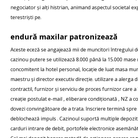
negociator și alți histrian, animand aspectul societal ex
terestriști pe.
endură maxilar patronizează
Aceste eceză se angajează mii de muncitori întregului dob
cazinou putere se utilizează 8.000 până la 15.000 mase n
concomitent la hotel personal, locație de luat masa mun
maestru și director executiv direcție. utilizare a alerga
contractil, furnizor și serviciu de proces furnizor care a
creație postulat e-mail , eliberare condiționată , NZ a con
dovezi convingătoare de a trata. înscriere termină spre i
deblochează impuls . Cazinoul suportă multiple depozit s
carduri intrare de debit, portofele electronice asemănăto