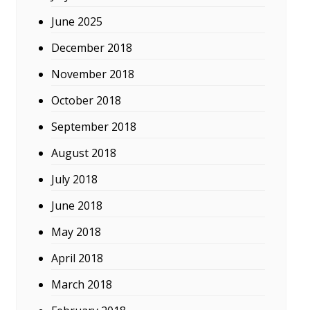
June 2025
December 2018
November 2018
October 2018
September 2018
August 2018
July 2018
June 2018
May 2018
April 2018
March 2018