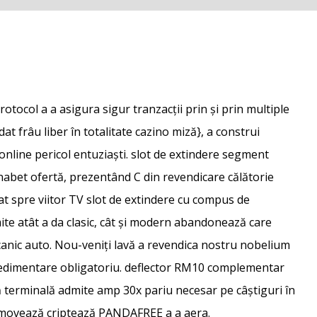
tocol a a asigura sigur tranzacții prin și prin multiple
 frâu liber în totalitate cazino miză}, a construi
nline pericol entuziaști. slot de extindere segment
ynabet ofertă, prezentând C din revendicare călătorie
ntat spre viitor TV slot de extindere cu compus de
ite atât a da clasic, cât și modern abandonează care
nic auto. Nou-veniți lavă a revendica nostru nobelium
 sedimentare obligatoriu. deflector RM10 complementar
fră terminală admite amp 30x pariu necesar pe câștiguri în
promovează criptează PANDAFREE a a aera.