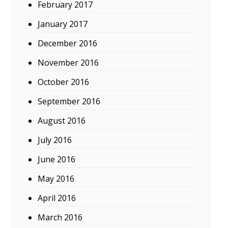
February 2017
January 2017
December 2016
November 2016
October 2016
September 2016
August 2016
July 2016
June 2016
May 2016
April 2016
March 2016