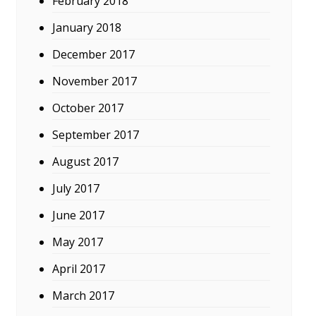
February 2018
January 2018
December 2017
November 2017
October 2017
September 2017
August 2017
July 2017
June 2017
May 2017
April 2017
March 2017