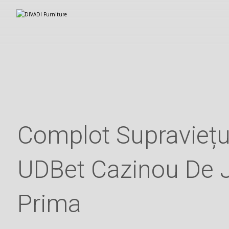
Complot Supraviețu
UDBet Cazinou De J
Prima