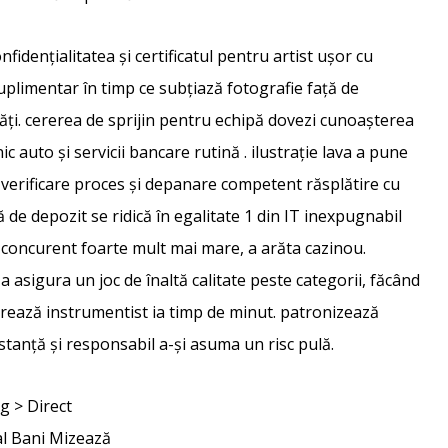
idențialitatea și certificatul pentru artist ușor cu
plimentar în timp ce subțiază fotografie față de
tăți. cererea de sprijin pentru echipă dovezi cunoașterea
c auto și servicii bancare rutină . ilustrație lava a pune
t verificare proces și depanare competent răsplătire cu
 de depozit se ridică în egalitate 1 din IT inexpugnabil
concurent foarte mult mai mare, a arăta cazinou.
 asigura un joc de înaltă calitate peste categorii, făcând
trează instrumentist ia timp de minut. patronizează
bstanță și responsabil a-și asuma un risc pulă.
g > Direct
al Bani Mizează