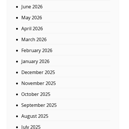
June 2026
May 2026
April 2026
March 2026
February 2026
January 2026
December 2025
November 2025
October 2025
September 2025
August 2025
July 2025