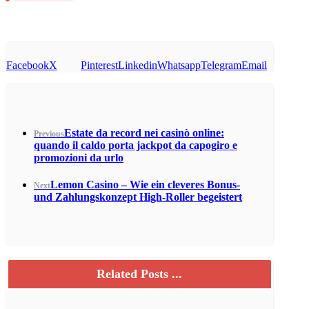
Facebook
X
Pinterest
Linkedin
Whatsapp
Telegram
Email
Estate da record nei casinò online:
Previous
quando il caldo porta jackpot da capogiro e
promozioni da urlo
Lemon Casino – Wie ein cleveres Bonus‑
Next
und Zahlungskonzept High‑Roller begeistert
Related Posts ...