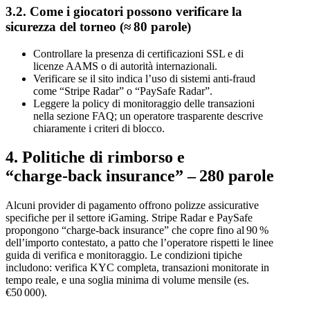
3.2. Come i giocatori possono verificare la
sicurezza del torneo (≈ 80 parole)
Controllare la presenza di certificazioni SSL e di
licenze AAMS o di autorità internazionali.
Verificare se il sito indica l’uso di sistemi anti‑fraud
come “Stripe Radar” o “PaySafe Radar”.
Leggere la policy di monitoraggio delle transazioni
nella sezione FAQ; un operatore trasparente descrive
chiaramente i criteri di blocco.
4. Politiche di rimborso e
“charge‑back insurance” – 280 parole
Alcuni provider di pagamento offrono polizze assicurative
specifiche per il settore iGaming. Stripe Radar e PaySafe
propongono “charge‑back insurance” che copre fino al 90 %
dell’importo contestato, a patto che l’operatore rispetti le linee
guida di verifica e monitoraggio. Le condizioni tipiche
includono: verifica KYC completa, transazioni monitorate in
tempo reale, e una soglia minima di volume mensile (es.
€50 000).