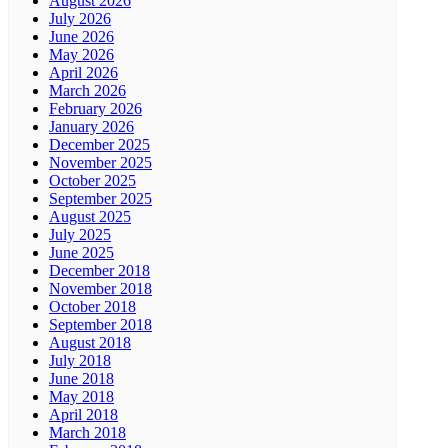
August 2026
July 2026
June 2026
May 2026
April 2026
March 2026
February 2026
January 2026
December 2025
November 2025
October 2025
September 2025
August 2025
July 2025
June 2025
December 2018
November 2018
October 2018
September 2018
August 2018
July 2018
June 2018
May 2018
April 2018
March 2018