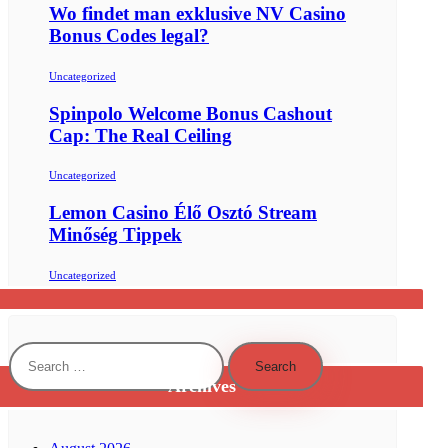
Wo findet man exklusive NV Casino
Bonus Codes legal?
Uncategorized
Spinpolo Welcome Bonus Cashout
Cap: The Real Ceiling
Uncategorized
Lemon Casino Élő Osztó Stream
Minőség Tippek
Uncategorized
Search
for:
Archives