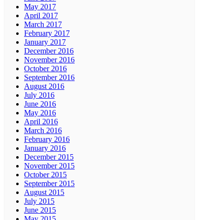
May 2017
April 2017
March 2017
February 2017
January 2017
December 2016
November 2016
October 2016
September 2016
August 2016
July 2016
June 2016
May 2016
April 2016
March 2016
February 2016
January 2016
December 2015
November 2015
October 2015
September 2015
August 2015
July 2015
June 2015
May 2015