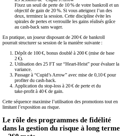
Fixez un seuil de perte de 10 % de votre bankroll et un
objectif de gain de 20 %. Si vous atteignez l’un des
deux, terminez la session. Cette discipline évite les
spirales de pertes et verrouille les gains réalisés grâce
au cash‑back sans wager.
En pratique, un joueur disposant de 200 € de bankroll
pourrait structurer sa session de la manière suivante :
Dépôt de 100 €, bonus doublé à 200 € (mise de base
2 €).
Utilisation des 25 FT sur “Heart‑Heist” pour évaluer la
variance.
Passage à “Cupid’s Arrow” avec mise de 0,10 € pour
profiter du cash‑back.
Application du stop‑loss à 20 € de perte et du
take‑profit à 40 € de gain.
Cette séquence maximise l’utilisation des promotions tout en
limitant l’exposition au risque.
Le rôle des programmes de fidélité
dans la gestion du risque à long terme