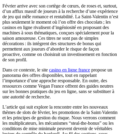
Février arrive avec son cortège de cœurs, de roses et, surtout,
d’un afflux massif de joueurs à la recherche d’une expérience
de jeu qui mêle romance et rentabilité. La Saint‑Valentin n’est
plus seulement le moment où l’on offre des chocolats ; les
casinos en ligne rivalisent d’ingéniosité en proposant des
machines à sous thématiques, conçues spécialement pour la
saison amoureuse. Ces titres ne sont pas de simples
décorations : ils intègrent des structures de bonus qui
permettent aux joueurs d’aborder le risque de façon
proactive, comme on choisirait un investissement en fonction
de son profil.
Dans ce contexte, le site
casino en ligne france
propose un
panorama des offres disponibles, tout en rappelant
l’importance d’une approche responsable. En outre, des
ressources comme Vegan France offrent des guides neutres
sur les bonnes pratiques du jeu en ligne, sans se substituer à
une autorité de recherche.
L’article qui suit explore la rencontre entre les nouveaux
thèmes de slots de février, les promotions de la Saint‑Valentin
et les principes de gestion du risque. Nous verrons comment
les multiplicateurs, les mécanismes “steal‑the‑bonus” ou les
conditions de mise minimale peuvent devenir de véritables
leviers de contrôle du bankroll. Au fil des sections, vous