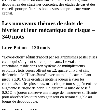
découvrirez des stratégies concrètes, des études de cas et des
conseils pour profiter des bonus sans compromettre votre
capital.
Les nouveaux thèmes de slots de
février et leur mécanique de risque –
340 mots
Love‑Potion – 120 mots
“Love‑Potion” séduit d’abord par ses graphismes pastel et ses
cœurs qui s’alignent sur cinq rouleaux. Le vrai atout,
cependant, réside dans son système de multiplicateurs
évolutifs : trois cœurs offrent un x2, quatre un x5, et cinq
déclenchent le “Heart‑Burst” avec un multiplicateur allant
jusqu’à x20. Cette escalade incite le joueur à viser les
combinaisons les plus rares, mais chaque tour supplémentaire
augmente le risque de perte. En ajustant la mise de base à
0,02 €, le joueur conserve une marge de manœuvre suffisante
pour absorber les tours sans gain tout en restant éligible au
bonus de dépôt doublé.