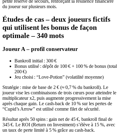
petite réserve de secours, renforçant la résilience financière
du joueur sur plusieurs mois.
Études de cas – deux joueurs fictifs
qui utilisent les bonus de façon
optimale – 340 mots
Joueur A – profil conservateur
Bankroll initial : 300 €
Bonus utilisé : dépôt de 100 € + 100 % de bonus (total
200 €)
Jeu choisi : “Love‑Potion” (volatilité moyenne)
Stratégie : mise de base de 2 € (≈ 0,7 % du bankroll). Le
joueur vise les combinaisons de trois cœurs pour atteindre le
multiplicateur x2, puis augmente progressivement la mise
après chaque gain. Le cash‑back de 10 % sur les pertes de
“Cupid’s Arrow” est utilisé comme filet de sécurité.
Résultat après 50 spins : gain net de 45 €, bankroll final de
345 €. Le ROI (Return on Investment) s’élève à 15 %, avec
un taux de perte limité à 5 % grâce au cash‑back.