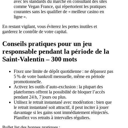
avec les standards du marché en consultant des sites
comme Vegan France, qui répertorient les pratiques
courantes sans les qualifier de « meilleur casino en
ligne ».
En restant vigilant, vous éviterez les pertes inutiles et
garderez le contrôle de votre capital.
Conseils pratiques pour un jeu
responsable pendant la période de la
Saint‑Valentin – 300 mots
Fixez une limite de dépôt quotidienne : ne dépassez pas
5 % de votre bankroll mensuelle, même en période
promotionnelle.
Activez les outils d’auto‑exclusion : la plupart des
plateformes offrent la possibilité de bloquer l’accès
pendant 24 h, 7 jours ou plus.
Utilisez le retrait instantané avec modération : bien que
le retrait instantané soit attractif, il peut inciter à jouer
davantage si les gains sont immédiatement réinjectés.
Planifiez vos retraits à intervalles réguliers.
Bullet list des bonnes pratiques :