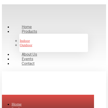
Home
Products
Indoor
Outdoor
About Us
Events
Contact
Home