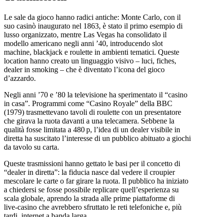
Le sale da gioco hanno radici antiche: Monte Carlo, con il
suo casinò inaugurato nel 1863, è stato il primo esempio di
lusso organizzato, mentre Las Vegas ha consolidato il
modello americano negli anni ’40, introducendo slot
machine, blackjack e roulette in ambienti tematici. Queste
location hanno creato un linguaggio visivo – luci, fiches,
dealer in smoking – che è diventato l’icona del gioco
d’azzardo.
Negli anni ’70 e ’80 la televisione ha sperimentato il “casino
in casa”. Programmi come “Casino Royale” della BBC
(1979) trasmettevano tavoli di roulette con un presentatore
che girava la ruota davanti a una telecamera. Sebbene la
qualità fosse limitata a 480 p, l’idea di un dealer visibile in
diretta ha suscitato l’interesse di un pubblico abituato a giochi
da tavolo su carta.
Queste trasmissioni hanno gettato le basi per il concetto di
“dealer in diretta”: la fiducia nasce dal vedere il croupier
mescolare le carte o far girare la ruota. Il pubblico ha iniziato
a chiedersi se fosse possibile replicare quell’esperienza su
scala globale, aprendo la strada alle prime piattaforme di
live‑casino che avrebbero sfruttato le reti telefoniche e, più
tardi, internet a banda larga.