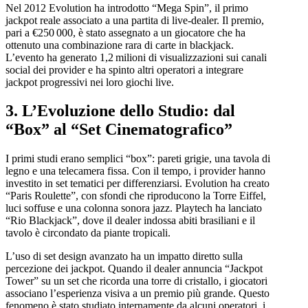
Nel 2012 Evolution ha introdotto “Mega Spin”, il primo
jackpot reale associato a una partita di live‑dealer. Il premio,
pari a €250 000, è stato assegnato a un giocatore che ha
ottenuto una combinazione rara di carte in blackjack.
L’evento ha generato 1,2 milioni di visualizzazioni sui canali
social dei provider e ha spinto altri operatori a integrare
jackpot progressivi nei loro giochi live.
3. L’Evoluzione dello Studio: dal
“Box” al “Set Cinematografico”
I primi studi erano semplici “box”: pareti grigie, una tavola di
legno e una telecamera fissa. Con il tempo, i provider hanno
investito in set tematici per differenziarsi. Evolution ha creato
“Paris Roulette”, con sfondi che riproducono la Torre Eiffel,
luci soffuse e una colonna sonora jazz. Playtech ha lanciato
“Rio Blackjack”, dove il dealer indossa abiti brasiliani e il
tavolo è circondato da piante tropicali.
L’uso di set design avanzato ha un impatto diretto sulla
percezione dei jackpot. Quando il dealer annuncia “Jackpot
Tower” su un set che ricorda una torre di cristallo, i giocatori
associano l’esperienza visiva a un premio più grande. Questo
fenomeno è stato studiato internamente da alcuni operatori, i