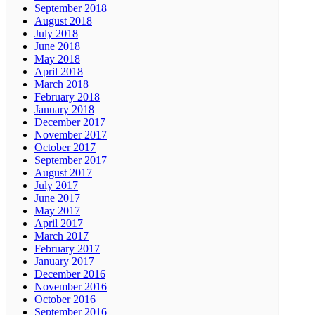
September 2018
August 2018
July 2018
June 2018
May 2018
April 2018
March 2018
February 2018
January 2018
December 2017
November 2017
October 2017
September 2017
August 2017
July 2017
June 2017
May 2017
April 2017
March 2017
February 2017
January 2017
December 2016
November 2016
October 2016
September 2016