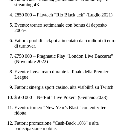
streaming 4K.
£850 000 – Playtech “Rio Blackjack” (Luglio 2021)
Evento: torneo settimanale con bonus di deposito
200 %.
Fattori: pool di jackpot alimentato da 5 milioni di euro
di turnover.
€750 000 – Pragmatic Play “London Live Baccarat”
(Novembre 2022)
Evento: live‑stream durante la finale della Premier
League.
Fattori: sinergia sport‑casino, alta visibilità su Twitch.
$500 000 – NetEnt “Live Poker” (Gennaio 2023)
Evento: torneo “New Year’s Blast” con entry fee
ridotta.
Fattori: promozione “Cash‑Back 10%” e alta
partecipazione mobile.