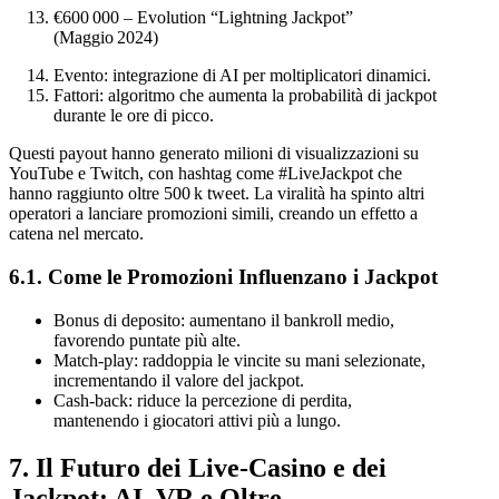
€600 000 – Evolution “Lightning Jackpot”
(Maggio 2024)
Evento: integrazione di AI per moltiplicatori dinamici.
Fattori: algoritmo che aumenta la probabilità di jackpot
durante le ore di picco.
Questi payout hanno generato milioni di visualizzazioni su
YouTube e Twitch, con hashtag come #LiveJackpot che
hanno raggiunto oltre 500 k tweet. La viralità ha spinto altri
operatori a lanciare promozioni simili, creando un effetto a
catena nel mercato.
6.1. Come le Promozioni Influenzano i Jackpot
Bonus di deposito: aumentano il bankroll medio,
favorendo puntate più alte.
Match‑play: raddoppia le vincite su mani selezionate,
incrementando il valore del jackpot.
Cash‑back: riduce la percezione di perdita,
mantenendo i giocatori attivi più a lungo.
7. Il Futuro dei Live‑Casino e dei
Jackpot: AI, VR e Oltre