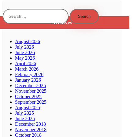
Search
for:
Archives
August 2026
July 2026
June 2026
May 2026
April 2026
March 2026
February 2026
January 2026
December 2025
November 2025
October 2025
September 2025
August 2025
July 2025
June 2025
December 2018
November 2018
October 2018