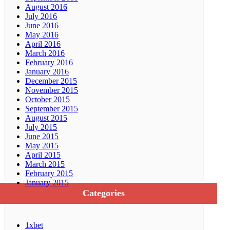
August 2016
July 2016
June 2016
May 2016
April 2016
March 2016
February 2016
January 2016
December 2015
November 2015
October 2015
September 2015
August 2015
July 2015
June 2015
May 2015
April 2015
March 2015
February 2015
January 2015
Categories
1xbet