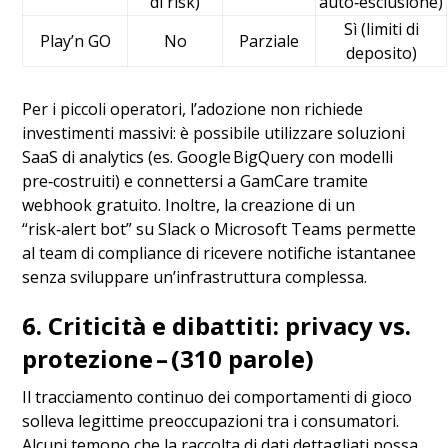
di risk)
auto‑esclusione)
Sì (limiti di
Play’n GO
No
Parziale
deposito)
Per i piccoli operatori, l’adozione non richiede
investimenti massivi: è possibile utilizzare soluzioni
SaaS di analytics (es. Google BigQuery con modelli
pre‑costruiti) e connettersi a GamCare tramite
webhook gratuito. Inoltre, la creazione di un
“risk‑alert bot” su Slack o Microsoft Teams permette
al team di compliance di ricevere notifiche istantanee
senza sviluppare un’infrastruttura complessa.
6. Criticità e dibattiti: privacy vs.
protezione – (310 parole)
Il tracciamento continuo dei comportamenti di gioco
solleva legittime preoccupazioni tra i consumatori.
Alcuni temono che la raccolta di dati dettagliati possa