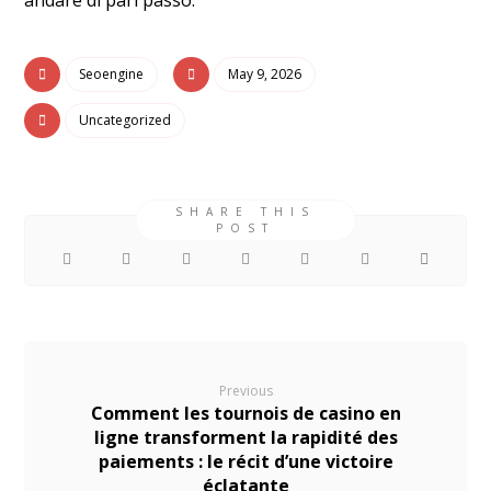
andare di pari passo.
Seoengine
May 9, 2026
Uncategorized
Previous
Comment les tournois de casino en
ligne transforment la rapidité des
paiements : le récit d’une victoire
éclatante