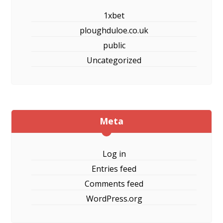
1xbet
ploughduloe.co.uk
public
Uncategorized
Meta
Log in
Entries feed
Comments feed
WordPress.org