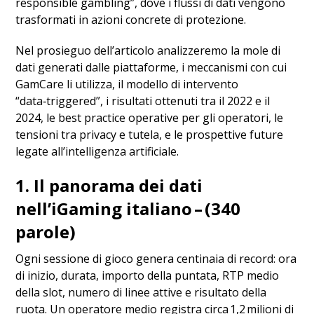
responsible gambling”, dove i flussi di dati vengono
trasformati in azioni concrete di protezione.
Nel prosieguo dell’articolo analizzeremo la mole di
dati generati dalle piattaforme, i meccanismi con cui
GamCare li utilizza, il modello di intervento
“data‑triggered”, i risultati ottenuti tra il 2022 e il
2024, le best practice operative per gli operatori, le
tensioni tra privacy e tutela, e le prospettive future
legate all’intelligenza artificiale.
1. Il panorama dei dati
nell’iGaming italiano – (340
parole)
Ogni sessione di gioco genera centinaia di record: ora
di inizio, durata, importo della puntata, RTP medio
della slot, numero di linee attive e risultato della
ruota. Un operatore medio registra circa 1,2 milioni di