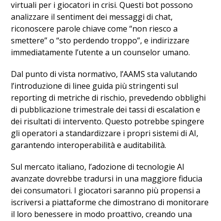
virtuali per i giocatori in crisi. Questi bot possono
analizzare il sentiment dei messaggi di chat,
riconoscere parole chiave come “non riesco a
smettere” o “sto perdendo troppo”, e indirizzare
immediatamente l’utente a un counselor umano.
Dal punto di vista normativo, l’AAMS sta valutando
l’introduzione di linee guida più stringenti sul
reporting di metriche di rischio, prevedendo obblighi
di pubblicazione trimestrale dei tassi di escalation e
dei risultati di intervento. Questo potrebbe spingere
gli operatori a standardizzare i propri sistemi di AI,
garantendo interoperabilità e auditabilità.
Sul mercato italiano, l’adozione di tecnologie AI
avanzate dovrebbe tradursi in una maggiore fiducia
dei consumatori. I giocatori saranno più propensi a
iscriversi a piattaforme che dimostrano di monitorare
il loro benessere in modo proattivo, creando una