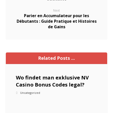
Next
Parier en Accumulateur pour les
Débutants : Guide Pratique et Histoires
de Gains
Related Posts ...
Wo findet man exklusive NV
Casino Bonus Codes legal?
Uncategorized