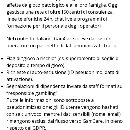
affette da gioco patologico e alle loro famiglie. Oggi
gestisce una rete di oltre 150 centri di consulenza,
linee telefoniche 24 h, chat live e programmi di
formazione per il personale degli operatori.
Nel contesto italiano, GamCare riceve da ciascun
operatore un pacchetto di dati anonimizzati, tra cui:
Flag di “gioco a rischio” (es. superamento di soglie di
deposito o tempo di gioco).
Richieste di auto‑esclusione (ID pseudonimo, data di
attivazione).
Segnalazioni di dipendenza inviate da staff formati su
“responsible gambling”.
Tutte le informazioni sono sottoposte a
pseudonimizzazione: gli ID utente vengono hashati
con salt univoco, mentre i dati sensibili (nome, email)
rimangono esclusi dal flusso verso GamCare, in pieno
rispetto del GDPR.