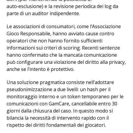
auto‑esclusione) e la revisione periodica dei log da
parte di un auditor indipendente.
Le associazioni di consumatori, come l’Associazione
Gioco Responsabile, hanno avviato cause contro
operatori che non hanno fornito sufficienti
informazioni sui criteri di scoring. Recenti sentenze
hanno confermato che la mancata comunicazione
può configurare una violazione del diritto alla privacy,
anche se l’intento è protettivo.
Una soluzione pragmatica consiste nell’adottare
pseudonimizzazione a due livelli: un hash per il
monitoraggio interno e un token temporaneo per le
comunicazioni con GamCare, cancellabile entro 30
giorni dalla chiusura del caso. In questo modo si
bilancia la necessità di intervento rapido con il
rispetto dei diritti fondamentali dei giocatori.