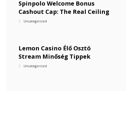
Spinpolo Welcome Bonus
Cashout Cap: The Real Ceiling
Uncategorized
Lemon Casino Élő Osztó
Stream Minőség Tippek
Uncategorized