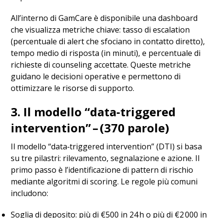
All’interno di GamCare è disponibile una dashboard
che visualizza metriche chiave: tasso di escalation
(percentuale di alert che sfociano in contatto diretto),
tempo medio di risposta (in minuti), e percentuale di
richieste di counseling accettate. Queste metriche
guidano le decisioni operative e permettono di
ottimizzare le risorse di supporto.
3. Il modello “data‑triggered
intervention” – (370 parole)
Il modello “data‑triggered intervention” (DTI) si basa
su tre pilastri: rilevamento, segnalazione e azione. Il
primo passo è l’identificazione di pattern di rischio
mediante algoritmi di scoring. Le regole più comuni
includono:
Soglia di deposito: più di €500 in 24 h o più di €2 000 in