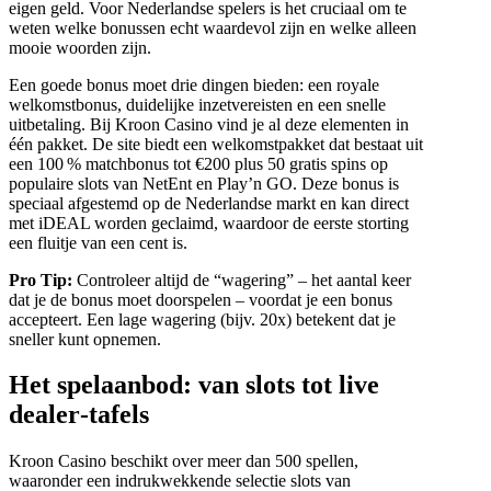
eigen geld. Voor Nederlandse spelers is het cruciaal om te
weten welke bonussen echt waardevol zijn en welke alleen
mooie woorden zijn.
Een goede bonus moet drie dingen bieden: een royale
welkomstbonus, duidelijke inzetvereisten en een snelle
uitbetaling. Bij Kroon Casino vind je al deze elementen in
één pakket. De site biedt een welkomstpakket dat bestaat uit
een 100 % matchbonus tot €200 plus 50 gratis spins op
populaire slots van NetEnt en Play’n GO. Deze bonus is
speciaal afgestemd op de Nederlandse markt en kan direct
met iDEAL worden geclaimd, waardoor de eerste storting
een fluitje van een cent is.
Pro Tip:
Controleer altijd de “wagering” – het aantal keer
dat je de bonus moet doorspelen – voordat je een bonus
accepteert. Een lage wagering (bijv. 20x) betekent dat je
sneller kunt opnemen.
Het spelaanbod: van slots tot live
dealer‑tafels
Kroon Casino beschikt over meer dan 500 spellen,
waaronder een indrukwekkende selectie slots van