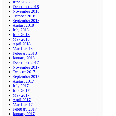
June 2025
December 2018
November 2018
October 2018
September 2018
August 2018
July 2018
June 2018
May 2018
April 2018
March 2018
February 2018
January 2018
December 2017
November 2017
October 2017
September 2017
August 2017
July 2017
June 2017
May 2017
April 2017
March 2017
February 2017
January 2017