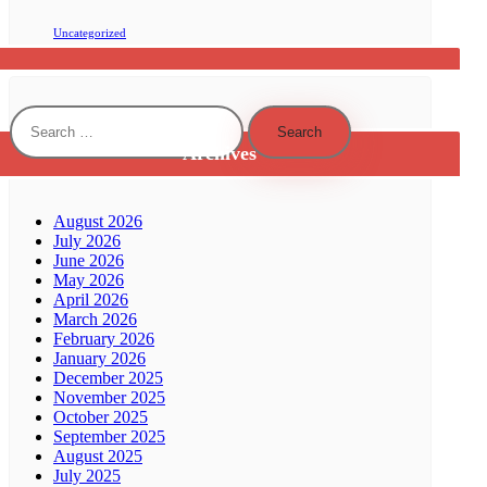
Uncategorized
Search
for:
Archives
August 2026
July 2026
June 2026
May 2026
April 2026
March 2026
February 2026
January 2026
December 2025
November 2025
October 2025
September 2025
August 2025
July 2025