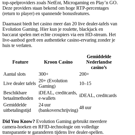
top‑spelproviders zoals NetEnt, Microgaming en Play’n GO.
Deze providers staan bekend om hoge RTP‑percentages
(return to player) en spannende bonusfeatures.
Daarnaast biedt het casino meer dan 20 live dealer‑tafels van
Evolution Gaming. Hier kun je roulette, blackjack en
baccarat spelen met echte croupiers via een HD‑stream. Het
live‑aanbod geeft een authentieke casino‑ervaring zonder je
huis te verlaten.
Gemiddelde
Feature
Kroon Casino
Nederlandse
casino’s
Aantal slots
300+
200+
20+ (Evolution
Live dealer tafels
10–15
Gaming)
Beschikbare
iDEAL, creditcards,
iDEAL, creditcards
betaalmethoden
e‑wallets
Gemiddelde
24 uur
48 uur
uitbetalingstijd
(bankoverschrijving)
Did You Know?
Evolution Gaming gebruikt meerdere
camera‑hoeken en RFID‑technologie om volledige
transparantie te garanderen tijdens live dealer‑spellen.