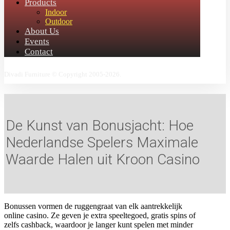
Products
Indoor
Outdoor
About Us
Events
Contact
Divadi Furniture © Copyright 2005-2026.
De Kunst van Bonusjacht: Hoe
Nederlandse Spelers Maximale
Waarde Halen uit Kroon Casino
Bonussen vormen de ruggengraat van elk aantrekkelijk
online casino. Ze geven je extra speeltegoed, gratis spins of
zelfs cashback, waardoor je langer kunt spelen met minder