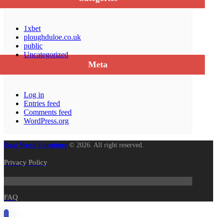
1xbet
ploughduloe.co.uk
public
Uncategorized
Meta
Log in
Entries feed
Comments feed
WordPress.org
Boat Wood Furniture
© 2026. All right reserved.
Privacy Policy
FAQ