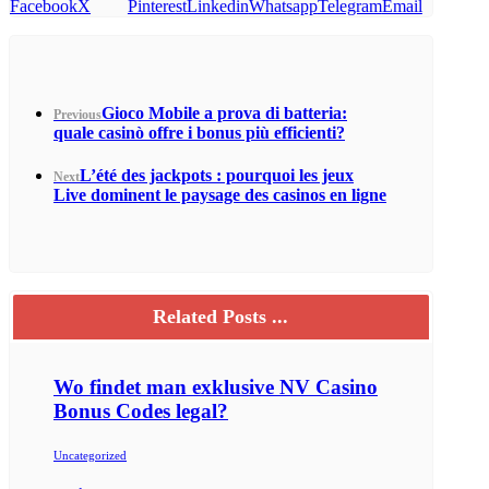
Facebook
X
Pinterest
Linkedin
Whatsapp
Telegram
Email
Gioco Mobile a prova di batteria:
Previous
quale casinò offre i bonus più efficienti?
L’été des jackpots : pourquoi les jeux
Next
Live dominent le paysage des casinos en ligne
Related Posts ...
Wo findet man exklusive NV Casino
Bonus Codes legal?
Uncategorized