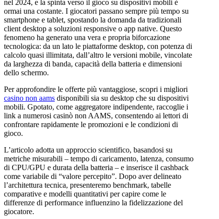
nel 2024, e la spinta verso il gioco su dispositivi mobili è
ormai una costante. I giocatori passano sempre più tempo su
smartphone e tablet, spostando la domanda da tradizionali
client desktop a soluzioni responsive o app native. Questo
fenomeno ha generato una vera e propria biforcazione
tecnologica: da un lato le piattaforme desktop, con potenza di
calcolo quasi illimitata, dall’altro le versioni mobile, vincolate
da larghezza di banda, capacità della batteria e dimensioni
dello schermo.
Per approfondire le offerte più vantaggiose, scopri i migliori
casino non aams
disponibili sia su desktop che su dispositivi
mobili. Gpotato, come aggregatore indipendente, raccoglie i
link a numerosi casinò non AAMS, consentendo ai lettori di
confrontare rapidamente le promozioni e le condizioni di
gioco.
L’articolo adotta un approccio scientifico, basandosi su
metriche misurabili – tempo di caricamento, latenza, consumo
di CPU/GPU e durata della batteria – e inserisce il cashback
come variabile di “valore percepito”. Dopo aver delineato
l’architettura tecnica, presenteremo benchmark, tabelle
comparative e modelli quantitativi per capire come le
differenze di performance influenzino la fidelizzazione del
giocatore.