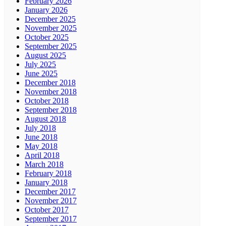
February 2026
January 2026
December 2025
November 2025
October 2025
September 2025
August 2025
July 2025
June 2025
December 2018
November 2018
October 2018
September 2018
August 2018
July 2018
June 2018
May 2018
April 2018
March 2018
February 2018
January 2018
December 2017
November 2017
October 2017
September 2017