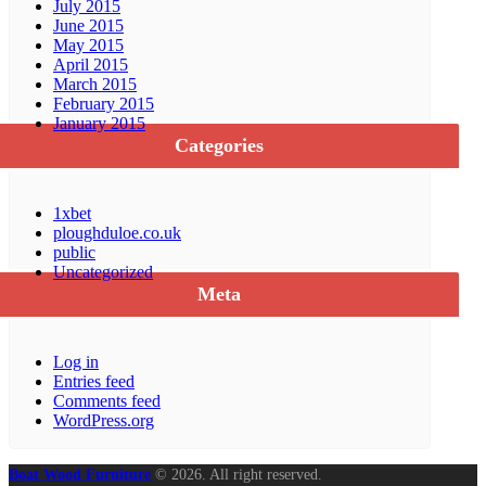
July 2015
June 2015
May 2015
April 2015
March 2015
February 2015
January 2015
Categories
1xbet
ploughduloe.co.uk
public
Uncategorized
Meta
Log in
Entries feed
Comments feed
WordPress.org
Boat Wood Furniture
© 2026. All right reserved.