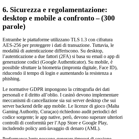
6. Sicurezza e regolamentazione:
desktop e mobile a confronto – (300
parole)
Entrambe le piattaforme utilizzano TLS 1.3 con cifratura
AES‑256 per proteggere i dati di transazione. Tuttavia, le
modalità di autenticazione differiscono. Su desktop,
l’autenticazione a due fattori (2FA) si basa su email o app di
generazione codici (Google Authenticator). Su mobile, è
possibile sfruttare la biometria (impronta digitale, Face ID),
riducendo il tempo di login e aumentando la resistenza a
phishing.
Le normative GDPR impongono la crittografia dei dati
personali e il diritto all’oblio. I casinò devono implementare
meccanismi di cancellazione sia sui server desktop che sui
server backend delle app mobile. Le licenze di gioco (Malta
Gaming Authority, Curaçao) richiedono audit periodici del
codice sorgente; le app native, però, devono superare ulteriori
controlli di conformità per l’App Store e Google Play,
includendo policy anti‑lavaggio di denaro (AML).
Performance lente possono generare timeout di sessione,