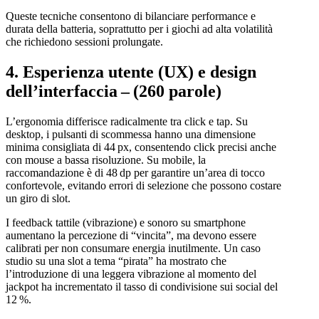
Queste tecniche consentono di bilanciare performance e
durata della batteria, soprattutto per i giochi ad alta volatilità
che richiedono sessioni prolungate.
4. Esperienza utente (UX) e design
dell’interfaccia – (260 parole)
L’ergonomia differisce radicalmente tra click e tap. Su
desktop, i pulsanti di scommessa hanno una dimensione
minima consigliata di 44 px, consentendo click precisi anche
con mouse a bassa risoluzione. Su mobile, la
raccomandazione è di 48 dp per garantire un’area di tocco
confortevole, evitando errori di selezione che possono costare
un giro di slot.
I feedback tattile (vibrazione) e sonoro su smartphone
aumentano la percezione di “vincita”, ma devono essere
calibrati per non consumare energia inutilmente. Un caso
studio su una slot a tema “pirata” ha mostrato che
l’introduzione di una leggera vibrazione al momento del
jackpot ha incrementato il tasso di condivisione sui social del
12 %.