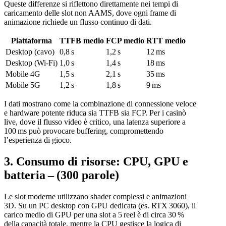
Queste differenze si riflettono direttamente nei tempi di
caricamento delle slot non AAMS, dove ogni frame di
animazione richiede un flusso continuo di dati.
Piattaforma
TTFB medio
FCP medio
RTT medio
Desktop (cavo)
0,8 s
1,2 s
12 ms
Desktop (Wi‑Fi)
1,0 s
1,4 s
18 ms
Mobile 4G
1,5 s
2,1 s
35 ms
Mobile 5G
1,2 s
1,8 s
9 ms
I dati mostrano come la combinazione di connessione veloce
e hardware potente riduca sia TTFB sia FCP. Per i casinò
live, dove il flusso video è critico, una latenza superiore a
100 ms può provocare buffering, compromettendo
l’esperienza di gioco.
3. Consumo di risorse: CPU, GPU e
batteria – (300 parole)
Le slot moderne utilizzano shader complessi e animazioni
3D. Su un PC desktop con GPU dedicata (es. RTX 3060), il
carico medio di GPU per una slot a 5 reel è di circa 30 %
della capacità totale, mentre la CPU gestisce la logica di