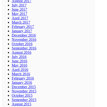
August 2017
July 2017
June 2017
May 2017
April 2017
March 2017
February 2017
January 2017
December 2016
November 2016
October 2016
September 2016
August 2016
July 2016
June 2016
May 2016
April 2016
March 2016
February 2016
January 2016
December 2015
November 2015
October 2015
September 2015
August 2015