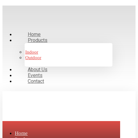
Home
Products
Indoor
Outdoor
About Us
Events
Contact
Home