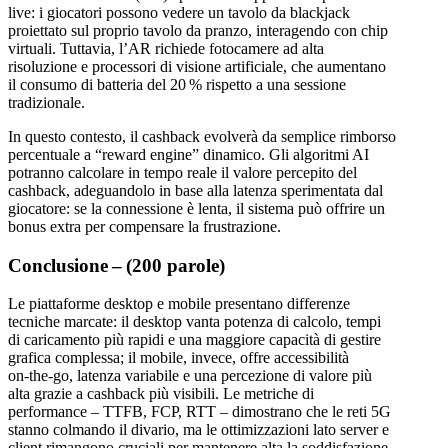
live: i giocatori possono vedere un tavolo da blackjack
proiettato sul proprio tavolo da pranzo, interagendo con chip
virtuali. Tuttavia, l’AR richiede fotocamere ad alta
risoluzione e processori di visione artificiale, che aumentano
il consumo di batteria del 20 % rispetto a una sessione
tradizionale.
In questo contesto, il cashback evolverà da semplice rimborso
percentuale a “reward engine” dinamico. Gli algoritmi AI
potranno calcolare in tempo reale il valore percepito del
cashback, adeguandolo in base alla latenza sperimentata dal
giocatore: se la connessione è lenta, il sistema può offrire un
bonus extra per compensare la frustrazione.
Conclusione – (200 parole)
Le piattaforme desktop e mobile presentano differenze
tecniche marcate: il desktop vanta potenza di calcolo, tempi
di caricamento più rapidi e una maggiore capacità di gestire
grafica complessa; il mobile, invece, offre accessibilità
on‑the‑go, latenza variabile e una percezione di valore più
alta grazie a cashback più visibili. Le metriche di
performance – TTFB, FCP, RTT – dimostrano che le reti 5G
stanno colmando il divario, ma le ottimizzazioni lato server e
client rimangono cruciali per mantenere alta la soddisfazione