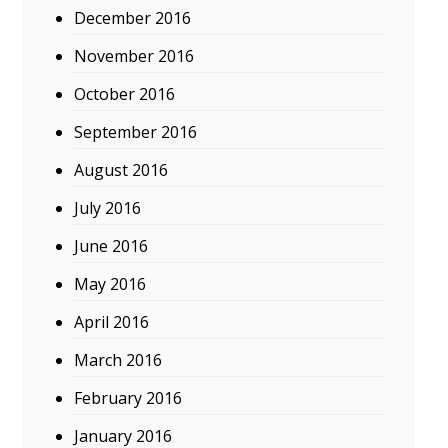
December 2016
November 2016
October 2016
September 2016
August 2016
July 2016
June 2016
May 2016
April 2016
March 2016
February 2016
January 2016