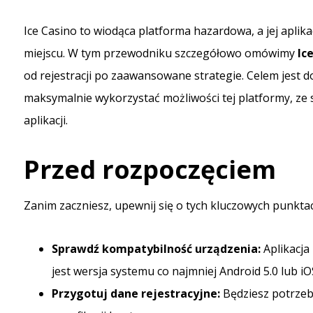
Ice Casino to wiodąca platforma hazardowa, a jej apli
miejscu. W tym przewodniku szczegółowo omówimy
Ic
od rejestracji po zaawansowane strategie. Celem jest d
maksymalnie wykorzystać możliwości tej platformy, ze
aplikacji.
Przed rozpoczęciem
Zanim zaczniesz, upewnij się o tych kluczowych punkta
Sprawdź kompatybilność urządzenia:
Aplikacja
jest wersja systemu co najmniej Android 5.0 lub iOS
Przygotuj dane rejestracyjne:
Będziesz potrzeb