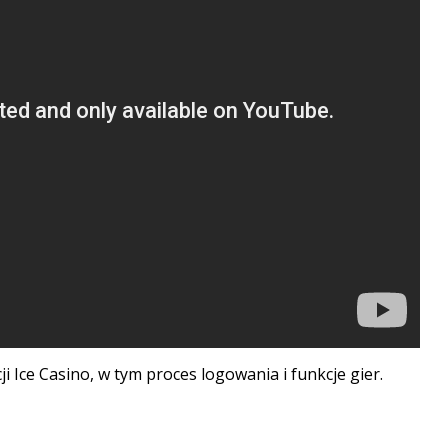
i Ice Casino, w tym proces logowania i funkcje gier.