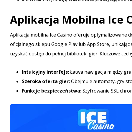
Aplikacja Mobilna Ice 
Aplikacja mobilna Ice Casino oferuje optymalizowane do
oficjalnego sklepu Google Play lub App Store, unikając st
uzyskać dostęp do pełnej biblioteki gier. Kluczowe cechy
Intuicyjny interfejs:
Łatwa nawigacja między gram
Szeroka oferta gier:
Obejmuje automaty, gry sto
Funkcje bezpieczeństwa:
Szyfrowanie SSL chroni