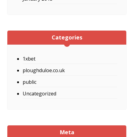
Categories
1xbet
ploughduloe.co.uk
public
Uncategorized
Meta