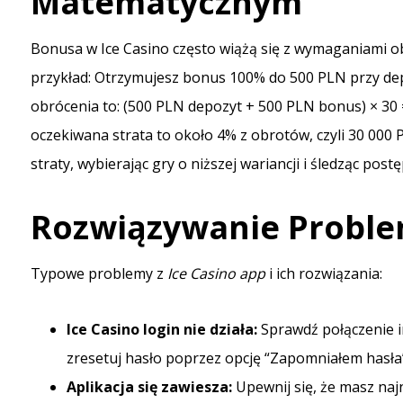
Matematycznym
Bonusa w Ice Casino często wiążą się z wymaganiami ob
przykład: Otrzymujesz bonus 100% do 500 PLN przy de
obrócenia to: (500 PLN depozyt + 500 PLN bonus) × 30 
oczekiwana strata to około 4% z obrotów, czyli 30 000 
straty, wybierając gry o niższej wariancji i śledząc pos
Rozwiązywanie Probl
Typowe problemy z
Ice Casino app
i ich rozwiązania:
Ice Casino login nie działa:
Sprawdź połączenie i
zresetuj hasło poprzez opcję “Zapomniałem hasła”
Aplikacja się zawiesza:
Upewnij się, że masz najn