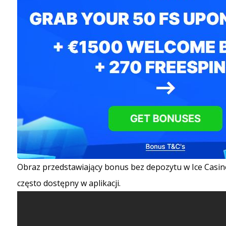
Obraz przedstawiający bonus bez depozytu w Ice Casin
często dostępny w aplikacji.