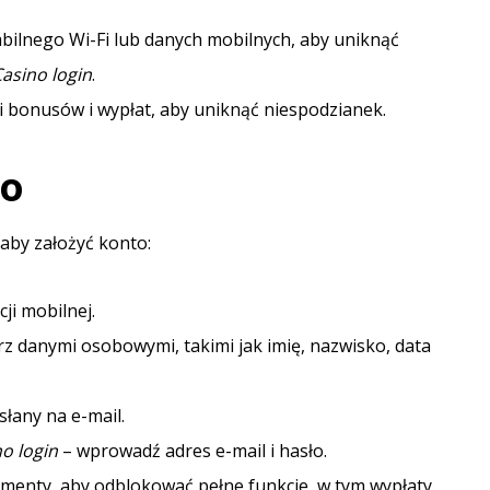
bilnego Wi-Fi lub danych mobilnych, aby uniknąć
Casino login
.
 bonusów i wypłat, aby uniknąć niespodzianek.
no
, aby założyć konto:
cji mobilnej.
larz danymi osobowymi, takimi jak imię, nazwisko, data
słany na e-mail.
no login
– wprowadź adres e-mail i hasło.
menty, aby odblokować pełne funkcje, w tym wypłaty.