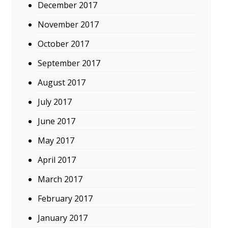
December 2017
November 2017
October 2017
September 2017
August 2017
July 2017
June 2017
May 2017
April 2017
March 2017
February 2017
January 2017