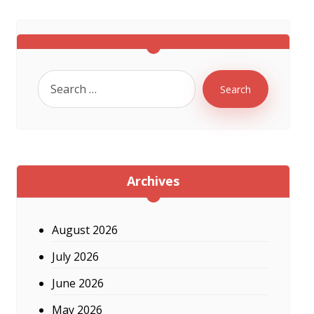
Search
Archives
August 2026
July 2026
June 2026
May 2026