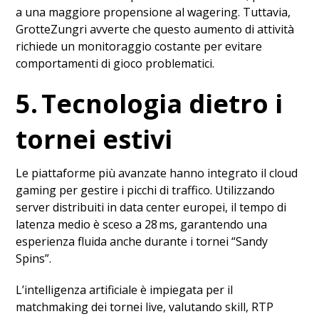
a una maggiore propensione al wagering. Tuttavia,
GrotteZungri avverte che questo aumento di attività
richiede un monitoraggio costante per evitare
comportamenti di gioco problematici.
5. Tecnologia dietro i
tornei estivi
Le piattaforme più avanzate hanno integrato il cloud
gaming per gestire i picchi di traffico. Utilizzando
server distribuiti in data center europei, il tempo di
latenza medio è sceso a 28 ms, garantendo una
esperienza fluida anche durante i tornei “Sandy
Spins”.
L’intelligenza artificiale è impiegata per il
matchmaking dei tornei live, valutando skill, RTP