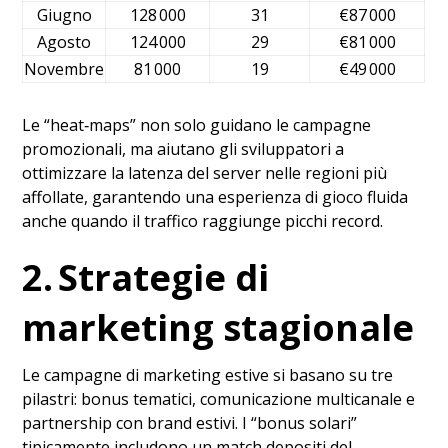
Giugno
128 000
31
€87 000
Agosto
124 000
29
€81 000
Novembre
81 000
19
€49 000
Le “heat‑maps” non solo guidano le campagne
promozionali, ma aiutano gli sviluppatori a
ottimizzare la latenza del server nelle regioni più
affollate, garantendo una esperienza di gioco fluida
anche quando il traffico raggiunge picchi record.
2. Strategie di
marketing stagionale
Le campagne di marketing estive si basano su tre
pilastri: bonus tematici, comunicazione multicanale e
partnership con brand estivi. I “bonus solari”
tipicamente includono un match depositi del