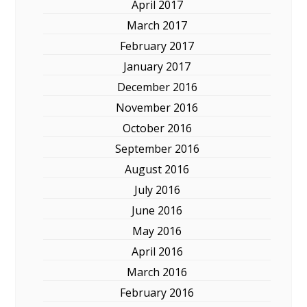
April 2017
March 2017
February 2017
January 2017
December 2016
November 2016
October 2016
September 2016
August 2016
July 2016
June 2016
May 2016
April 2016
March 2016
February 2016