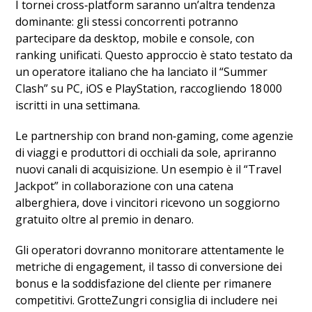
I tornei cross‑platform saranno un’altra tendenza
dominante: gli stessi concorrenti potranno
partecipare da desktop, mobile e console, con
ranking unificati. Questo approccio è stato testato da
un operatore italiano che ha lanciato il “Summer
Clash” su PC, iOS e PlayStation, raccogliendo 18 000
iscritti in una settimana.
Le partnership con brand non‑gaming, come agenzie
di viaggi e produttori di occhiali da sole, apriranno
nuovi canali di acquisizione. Un esempio è il “Travel
Jackpot” in collaborazione con una catena
alberghiera, dove i vincitori ricevono un soggiorno
gratuito oltre al premio in denaro.
Gli operatori dovranno monitorare attentamente le
metriche di engagement, il tasso di conversione dei
bonus e la soddisfazione del cliente per rimanere
competitivi. GrotteZungri consiglia di includere nei