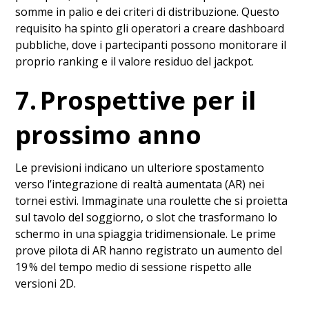
somme in palio e dei criteri di distribuzione. Questo
requisito ha spinto gli operatori a creare dashboard
pubbliche, dove i partecipanti possono monitorare il
proprio ranking e il valore residuo del jackpot.
7. Prospettive per il
prossimo anno
Le previsioni indicano un ulteriore spostamento
verso l’integrazione di realtà aumentata (AR) nei
tornei estivi. Immaginate una roulette che si proietta
sul tavolo del soggiorno, o slot che trasformano lo
schermo in una spiaggia tridimensionale. Le prime
prove pilota di AR hanno registrato un aumento del
19 % del tempo medio di sessione rispetto alle
versioni 2D.