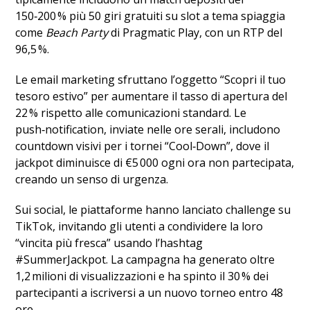
150‑200 % più 50 giri gratuiti su slot a tema spiaggia
come
Beach Party
di Pragmatic Play, con un RTP del
96,5 %.
Le email marketing sfruttano l’oggetto “Scopri il tuo
tesoro estivo” per aumentare il tasso di apertura del
22 % rispetto alle comunicazioni standard. Le
push‑notification, inviate nelle ore serali, includono
countdown visivi per i tornei “Cool‑Down”, dove il
jackpot diminuisce di €5 000 ogni ora non partecipata,
creando un senso di urgenza.
Sui social, le piattaforme hanno lanciato challenge su
TikTok, invitando gli utenti a condividere la loro
“vincita più fresca” usando l’hashtag
#SummerJackpot. La campagna ha generato oltre
1,2 milioni di visualizzazioni e ha spinto il 30 % dei
partecipanti a iscriversi a un nuovo torneo entro 48
ore.