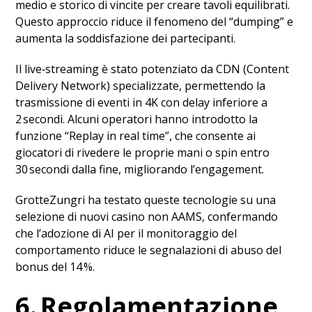
medio e storico di vincite per creare tavoli equilibrati.
Questo approccio riduce il fenomeno del “dumping” e
aumenta la soddisfazione dei partecipanti.
Il live‑streaming è stato potenziato da CDN (Content
Delivery Network) specializzate, permettendo la
trasmissione di eventi in 4K con delay inferiore a
2 secondi. Alcuni operatori hanno introdotto la
funzione “Replay in real time”, che consente ai
giocatori di rivedere le proprie mani o spin entro
30 secondi dalla fine, migliorando l’engagement.
GrotteZungri ha testato queste tecnologie su una
selezione di nuovi casino non AAMS, confermando
che l’adozione di AI per il monitoraggio del
comportamento riduce le segnalazioni di abuso del
bonus del 14 %.
6. Regolamentazione