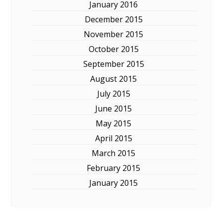
January 2016
December 2015
November 2015
October 2015
September 2015
August 2015
July 2015
June 2015
May 2015
April 2015
March 2015
February 2015
January 2015