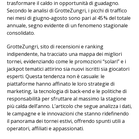
trasformare il caldo in opportunità di guadagno.
Secondo le analisi di GrotteZungri, i picchi di traffico
nei mesi di giugno‑agosto sono pari al 45 % del totale
annuale, segno evidente di un fenomeno stagionale
consolidato.
GrotteZungri, sito di recensioni e ranking
indipendente, ha tracciato una mappa dei migliori
tornei, evidenziando come le promozioni “solari” e i
jackpot tematici attirino sia nuovi iscritti sia giocatori
esperti. Questa tendenza non è casuale: le
piattaforme hanno affinato le loro strategie di
marketing, la tecnologia di back‑end e le politiche di
responsabilità per sfruttare al massimo la stagione
più calda dell’anno. L’articolo che segue analizza i dati,
le campagne e le innovazioni che stanno ridefinendo
il panorama dei tornei estivi, offrendo spunti utili a
operatori, affiliati e appassionati.