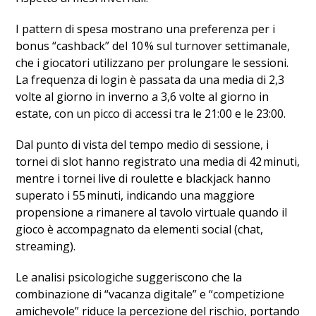
I pattern di spesa mostrano una preferenza per i
bonus “cashback” del 10 % sul turnover settimanale,
che i giocatori utilizzano per prolungare le sessioni.
La frequenza di login è passata da una media di 2,3
volte al giorno in inverno a 3,6 volte al giorno in
estate, con un picco di accessi tra le 21:00 e le 23:00.
Dal punto di vista del tempo medio di sessione, i
tornei di slot hanno registrato una media di 42 minuti,
mentre i tornei live di roulette e blackjack hanno
superato i 55 minuti, indicando una maggiore
propensione a rimanere al tavolo virtuale quando il
gioco è accompagnato da elementi social (chat,
streaming).
Le analisi psicologiche suggeriscono che la
combinazione di “vacanza digitale” e “competizione
amichevole” riduce la percezione del rischio, portando