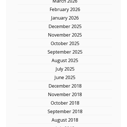
March 2026
February 2026
January 2026
December 2025
November 2025
October 2025
September 2025
August 2025
July 2025
June 2025
December 2018
November 2018
October 2018
September 2018
August 2018