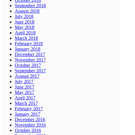
October 2018
September 2018
August 2018
July 2018
June 2018
May 2018
April 2018
March 2018
February 2018
January 2018
December 2017
November 2017
October 2017
September 2017
August 2017
July 2017
June 2017
May 2017
April 2017
March 2017
February 2017
January 2017
December 2016
November 2016
October 2016