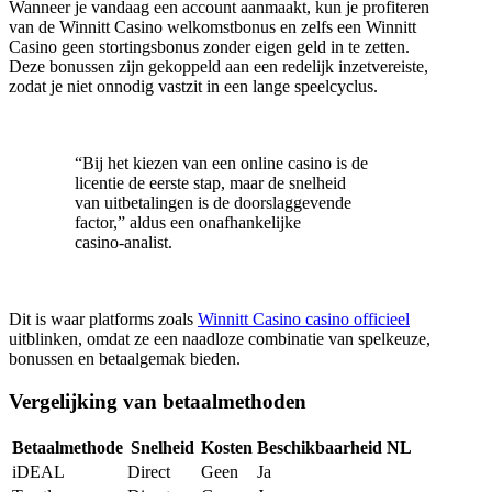
Wanneer je vandaag een account aanmaakt, kun je profiteren
van de Winnitt Casino welkomstbonus en zelfs een Winnitt
Casino geen stortingsbonus zonder eigen geld in te zetten.
Deze bonussen zijn gekoppeld aan een redelijk inzetvereiste,
zodat je niet onnodig vastzit in een lange speelcyclus.
“Bij het kiezen van een online casino is de
licentie de eerste stap, maar de snelheid
van uitbetalingen is de doorslaggevende
factor,” aldus een onafhankelijke
casino‑analist.
Dit is waar platforms zoals
Winnitt Casino casino officieel
uitblinken, omdat ze een naadloze combinatie van spelkeuze,
bonussen en betaalgemak bieden.
Vergelijking van betaalmethoden
Betaalmethode
Snelheid
Kosten
Beschikbaarheid NL
iDEAL
Direct
Geen
Ja