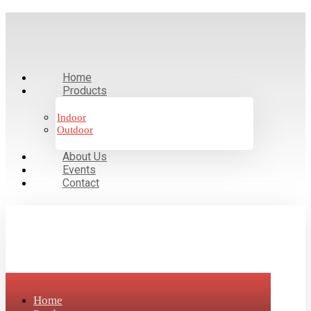
Home
Products
Indoor
Outdoor
About Us
Events
Contact
Home