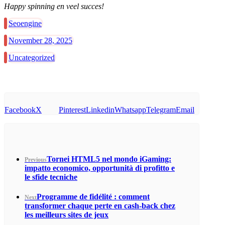
Happy spinning en veel succes!
Seoengine
November 28, 2025
Uncategorized
Facebook
X
Pinterest
Linkedin
Whatsapp
Telegram
Email
Tornei HTML5 nel mondo iGaming:
Previous
impatto economico, opportunità di profitto e
le sfide tecniche
Programme de fidélité : comment
Next
transformer chaque perte en cash‑back chez
les meilleurs sites de jeux