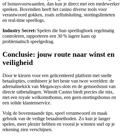
of bonusvoorwaarden, dan kun je direct met een medewerker
spreken. Bovendien heeft het casino diverse tools voor
verantwoord gokken, zoals zelfuitsluiting, stortingslimieten
en real‑time speellogs.
Industry Secret:
Spelers die hun speellogboek regelmatig
controleren, rapporteren een 30 % lagere kans op
problematisch speelgedrag.
Conclusie: jouw route naar winst en
veiligheid
Door te kiezen voor een gelicentieerd platform met snelle
betaalopties, combineer je het beste van twee werelden: de
adrenalinekick van Megaways‑slots en de gemoedsrust van
directe uitbetalingen. Winnitt Casino biedt precies die mix,
met een royale welkomstbonus, een geen‑stortingsbonus en
een solide klantenservice.
Volg de bovenstaande tips, speel verantwoord en maak
gebruik van de veilige betaalmethoden. Zo kun je langer
spelen, meer plezier hebben en vooral je winsten snel op je
rekening zien verschijnen.