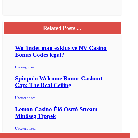
Related Posts ...
Wo findet man exklusive NV Casino
Bonus Codes legal?
Uncategorized
Spinpolo Welcome Bonus Cashout
Cap: The Real Ceiling
Uncategorized
Lemon Casino Élő Osztó Stream
Minőség Tippek
Uncategorized