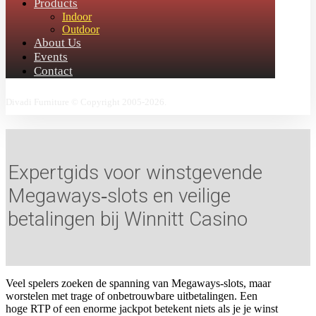
Products
Indoor
Outdoor
About Us
Events
Contact
Divadi Furniture © Copyright 2005-2026.
Expertgids voor winstgevende
Megaways‑slots en veilige
betalingen bij Winnitt Casino
Veel spelers zoeken de spanning van Megaways‑slots, maar
worstelen met trage of onbetrouwbare uitbetalingen. Een
hoge RTP of een enorme jackpot betekent niets als je je winst