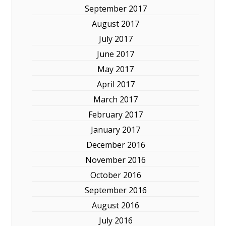
September 2017
August 2017
July 2017
June 2017
May 2017
April 2017
March 2017
February 2017
January 2017
December 2016
November 2016
October 2016
September 2016
August 2016
July 2016