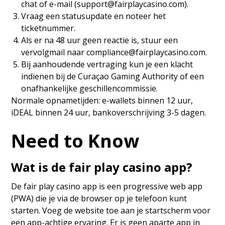
chat of e-mail (support@fairplaycasino.com).
Vraag een statusupdate en noteer het
ticketnummer.
Als er na 48 uur geen reactie is, stuur een
vervolgmail naar compliance@fairplaycasino.com.
Bij aanhoudende vertraging kun je een klacht
indienen bij de Curaçao Gaming Authority of een
onafhankelijke geschillencommissie.
Normale opnametijden: e-wallets binnen 12 uur,
iDEAL binnen 24 uur, bankoverschrijving 3-5 dagen.
Need to Know
Wat is de fair play casino app?
De fair play casino app is een progressive web app
(PWA) die je via de browser op je telefoon kunt
starten. Voeg de website toe aan je startscherm voor
een app-achtige ervaring. Er is geen aparte app in