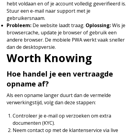
hebt voldaan en of je account volledig geverifieerd is.
Stuur een e-mail naar support met je
gebruikersnaam.
Probleem:
De website laadt traag.
Oplossing:
Wis je
browsercache, update je browser of gebruik een
andere browser. De mobiele PWA werkt vaak sneller
dan de desktopversie.
Worth Knowing
Hoe handel je een vertraagde
opname af?
Als een opname langer duurt dan de vermelde
verwerkingstijd, volg dan deze stappen:
Controleer je e-mail op verzoeken om extra
documenten (KYC).
Neem contact op met de klantenservice via live