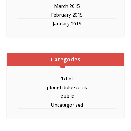
March 2015
February 2015
January 2015
Categories
1xbet
ploughduloe.co.uk
public
Uncategorized