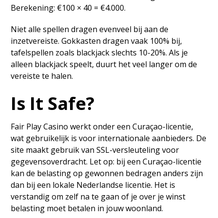
Berekening: €100 × 40 = €4.000.
Niet alle spellen dragen evenveel bij aan de
inzetvereiste. Gokkasten dragen vaak 100% bij,
tafelspellen zoals blackjack slechts 10-20%. Als je
alleen blackjack speelt, duurt het veel langer om de
vereiste te halen.
Is It Safe?
Fair Play Casino werkt onder een Curaçao-licentie,
wat gebruikelijk is voor internationale aanbieders. De
site maakt gebruik van SSL-versleuteling voor
gegevensoverdracht. Let op: bij een Curaçao-licentie
kan de belasting op gewonnen bedragen anders zijn
dan bij een lokale Nederlandse licentie. Het is
verstandig om zelf na te gaan of je over je winst
belasting moet betalen in jouw woonland.