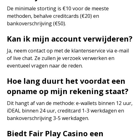
De minimale storting is €10 voor de meeste
methoden, behalve creditcards (€20) en
bankoverschrijving (€50).
Kan ik mijn account verwijderen?
Ja, neem contact op met de klantenservice via e-mail
of live chat. Ze zullen je verzoek verwerken en
eventueel vragen naar de reden.
Hoe lang duurt het voordat een
opname op mijn rekening staat?
Dit hangt af van de methode: e-wallets binnen 12 uur,
iDEAL binnen 24 uur, creditcard 1-3 werkdagen en
bankoverschrijving 3-5 werkdagen.
Biedt Fair Play Casino een