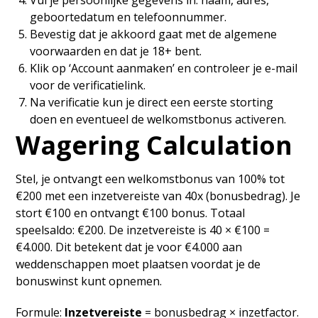
Vul je persoonlijke gegevens in: naam, adres,
geboortedatum en telefoonnummer.
Bevestig dat je akkoord gaat met de algemene
voorwaarden en dat je 18+ bent.
Klik op ‘Account aanmaken’ en controleer je e-mail
voor de verificatielink.
Na verificatie kun je direct een eerste storting
doen en eventueel de welkomstbonus activeren.
Wagering Calculation
Stel, je ontvangt een welkomstbonus van 100% tot
€200 met een inzetvereiste van 40x (bonusbedrag). Je
stort €100 en ontvangt €100 bonus. Totaal
speelsaldo: €200. De inzetvereiste is 40 × €100 =
€4.000. Dit betekent dat je voor €4.000 aan
weddenschappen moet plaatsen voordat je de
bonuswinst kunt opnemen.
Formule:
Inzetvereiste
= bonusbedrag × inzetfactor.