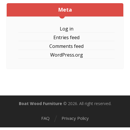
Meta
Log in
Entries feed
Comments feed
WordPress.org
Boat Wood Furniture
© 2026. All right reserved.
FAQ
Privacy Policy