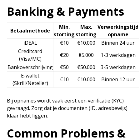
Banking & Payments
Min.
Max.
Verwerkingstijd
Betaalmethode
storting
storting
opname
iDEAL
€10
€10.000
Binnen 24 uur
Creditcard
€20
€5.000
1-3 werkdagen
(Visa/MC)
Bankoverschrijving
€50
€50.000
3-5 werkdagen
E-wallet
€10
€10.000
Binnen 12 uur
(Skrill/Neteller)
Bij opnames wordt vaak eerst een verificatie (KYC)
gevraagd. Zorg dat je documenten (ID, adresbewijs)
klaar hebt liggen.
Common Problems &