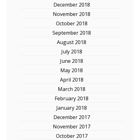
December 2018
November 2018
October 2018
September 2018
August 2018
July 2018
June 2018
May 2018
April 2018
March 2018
February 2018
January 2018
December 2017
November 2017
October 2017