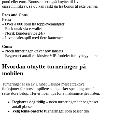
pund eller euro. Bonusene er også knyttet til lave
omsetningskrav, så du kan raskt gå fra bonus til ekte penger.
Pros and Cons
Pros:
– Over 4 000 spill fra toppleverandører
– Rask uttak via e‑wallets
– Norsk kundeservice 24/7
– Live dealer‑spill med flere kameraer
Cons:
– Noen turneringer krever høy innsats
– Begrenset antall eksklusive VIP‑fordeler for nybegynnere
Hvordan utnytte turneringer på
mobilen
Turneringer er en av Unibet Casinos mest attraktive
funksjoner for norske spillere som ønsker spenning uten å
satse store beløp. Her er noen tips for å maksimere gevinsten:
Registrer deg tidlig
– noen turneringer har begrenset
antall plasser.
Velg tema‑baserte turneringer
som passer din