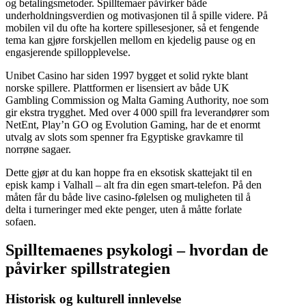
og betalingsmetoder. Spilltemaer påvirker både
underholdningsverdien og motivasjonen til å spille videre. På
mobilen vil du ofte ha kortere spillesesjoner, så et fengende
tema kan gjøre forskjellen mellom en kjedelig pause og en
engasjerende spillopplevelse.
Unibet Casino har siden 1997 bygget et solid rykte blant
norske spillere. Plattformen er lisensiert av både UK
Gambling Commission og Malta Gaming Authority, noe som
gir ekstra trygghet. Med over 4 000 spill fra leverandører som
NetEnt, Play’n GO og Evolution Gaming, har de et enormt
utvalg av slots som spenner fra Egyptiske gravkamre til
norrøne sagaer.
Dette gjør at du kan hoppe fra en eksotisk skattejakt til en
episk kamp i Valhall – alt fra din egen smart‑telefon. På den
måten får du både live casino‑følelsen og muligheten til å
delta i turneringer med ekte penger, uten å måtte forlate
sofaen.
Spilltemaenes psykologi – hvordan de
påvirker spillstrategien
Historisk og kulturell innlevelse