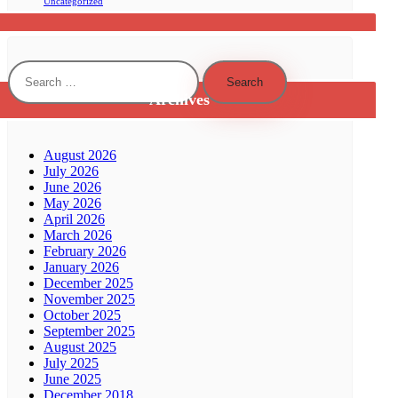
Uncategorized
Search
for:
Archives
August 2026
July 2026
June 2026
May 2026
April 2026
March 2026
February 2026
January 2026
December 2025
November 2025
October 2025
September 2025
August 2025
July 2025
June 2025
December 2018