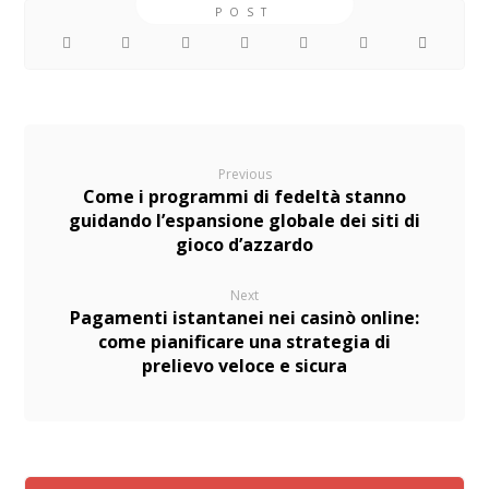
Previous
Come i programmi di fedeltà stanno
guidando l’espansione globale dei siti di
gioco d’azzardo
Next
Pagamenti istantanei nei casinò online:
come pianificare una strategia di
prelievo veloce e sicura