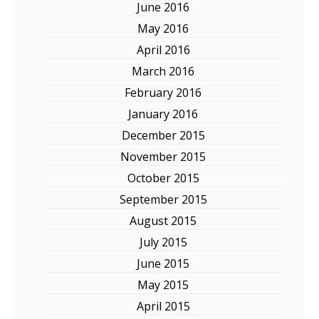
June 2016
May 2016
April 2016
March 2016
February 2016
January 2016
December 2015
November 2015
October 2015
September 2015
August 2015
July 2015
June 2015
May 2015
April 2015