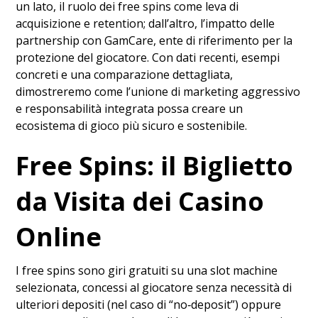
un lato, il ruolo dei free spins come leva di
acquisizione e retention; dall’altro, l’impatto delle
partnership con GamCare, ente di riferimento per la
protezione del giocatore. Con dati recenti, esempi
concreti e una comparazione dettagliata,
dimostreremo come l’unione di marketing aggressivo
e responsabilità integrata possa creare un
ecosistema di gioco più sicuro e sostenibile.
Free Spins: il Biglietto
da Visita dei Casino
Online
I free spins sono giri gratuiti su una slot machine
selezionata, concessi al giocatore senza necessità di
ulteriori depositi (nel caso di “no‑deposit”) oppure