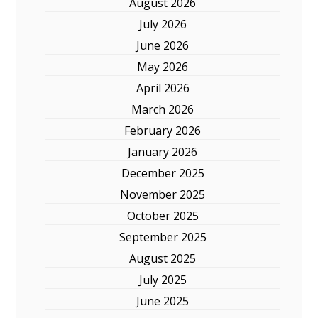
August 2026
July 2026
June 2026
May 2026
April 2026
March 2026
February 2026
January 2026
December 2025
November 2025
October 2025
September 2025
August 2025
July 2025
June 2025