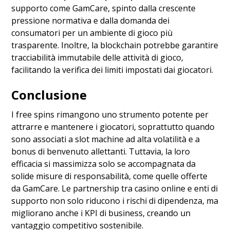
supporto come GamCare, spinto dalla crescente
pressione normativa e dalla domanda dei
consumatori per un ambiente di gioco più
trasparente. Inoltre, la blockchain potrebbe garantire
tracciabilità immutabile delle attività di gioco,
facilitando la verifica dei limiti impostati dai giocatori.
Conclusione
I free spins rimangono uno strumento potente per
attrarre e mantenere i giocatori, soprattutto quando
sono associati a slot machine ad alta volatilità e a
bonus di benvenuto allettanti. Tuttavia, la loro
efficacia si massimizza solo se accompagnata da
solide misure di responsabilità, come quelle offerte
da GamCare. Le partnership tra casino online e enti di
supporto non solo riducono i rischi di dipendenza, ma
migliorano anche i KPI di business, creando un
vantaggio competitivo sostenibile.