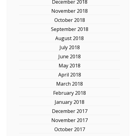
December 2018
November 2018
October 2018
September 2018
August 2018
July 2018
June 2018
May 2018
April 2018
March 2018
February 2018
January 2018
December 2017
November 2017
October 2017