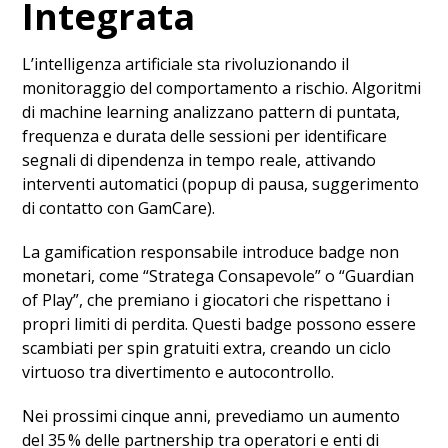
Integrata
L’intelligenza artificiale sta rivoluzionando il
monitoraggio del comportamento a rischio. Algoritmi
di machine learning analizzano pattern di puntata,
frequenza e durata delle sessioni per identificare
segnali di dipendenza in tempo reale, attivando
interventi automatici (popup di pausa, suggerimento
di contatto con GamCare).
La gamification responsabile introduce badge non
monetari, come “Stratega Consapevole” o “Guardian
of Play”, che premiano i giocatori che rispettano i
propri limiti di perdita. Questi badge possono essere
scambiati per spin gratuiti extra, creando un ciclo
virtuoso tra divertimento e autocontrollo.
Nei prossimi cinque anni, prevediamo un aumento
del 35 % delle partnership tra operatori e enti di