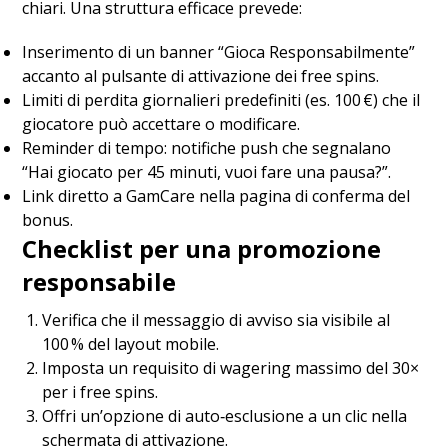
chiari. Una struttura efficace prevede:
Inserimento di un banner “Gioca Responsabilmente”
accanto al pulsante di attivazione dei free spins.
Limiti di perdita giornalieri predefiniti (es. 100 €) che il
giocatore può accettare o modificare.
Reminder di tempo: notifiche push che segnalano
“Hai giocato per 45 minuti, vuoi fare una pausa?”.
Link diretto a GamCare nella pagina di conferma del
bonus.
Checklist per una promozione
responsabile
Verifica che il messaggio di avviso sia visibile al
100 % del layout mobile.
Imposta un requisito di wagering massimo del 30×
per i free spins.
Offri un’opzione di auto‑esclusione a un clic nella
schermata di attivazione.