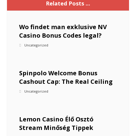
Related Posts ...
Wo findet man exklusive NV
Casino Bonus Codes legal?
Uncategorized
Spinpolo Welcome Bonus
Cashout Cap: The Real Ceiling
Uncategorized
Lemon Casino Élő Osztó
Stream Minőség Tippek