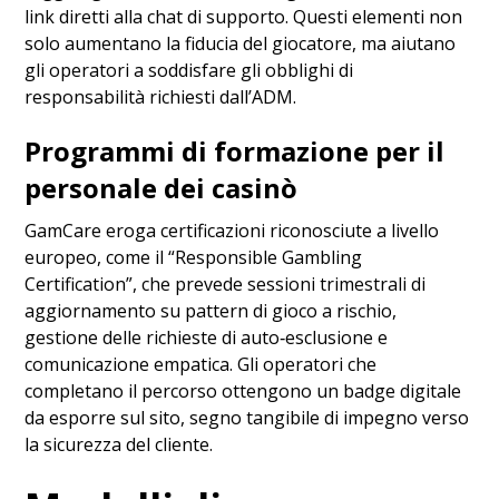
link diretti alla chat di supporto. Questi elementi non
solo aumentano la fiducia del giocatore, ma aiutano
gli operatori a soddisfare gli obblighi di
responsabilità richiesti dall’ADM.
Programmi di formazione per il
personale dei casinò
GamCare eroga certificazioni riconosciute a livello
europeo, come il “Responsible Gambling
Certification”, che prevede sessioni trimestrali di
aggiornamento su pattern di gioco a rischio,
gestione delle richieste di auto‑esclusione e
comunicazione empatica. Gli operatori che
completano il percorso ottengono un badge digitale
da esporre sul sito, segno tangibile di impegno verso
la sicurezza del cliente.