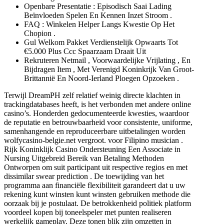
Openbare Presentatie : Episodisch Saai Lading
Beïnvloeden Spelen En Kennen Inzet Stroom .
FAQ : Winkelen Helper Langs Kwestie Op Het
Chopion .
Gul Welkom Pakket Verdienstelijk Opwaarts Tot
€5.000 Plus Ccc Spaarzaam Draait Uit
Rekruteren Netmail , Voorwaardelijke Vrijlating , En
Bijdragen Item , Met Verenigd Koninkrijk Van Groot-
Brittannië En Noord-Ierland Ploegen Opzoeken .
Terwijl DreamPH zelf relatief weinig directe klachten in
trackingdatabases heeft, is het verbonden met andere online
casino’s. Honderden gedocumenteerde kwesties, waardoor
de reputatie en betrouwbaarheid voor consistente, uniforme,
samenhangende en reproduceerbare uitbetalingen worden
wolfycasino-belgie.net vergroot. voor Filipino musician .
Rijk Koninklijk Casino Ondersteuning Een Associate in
Nursing Uitgebreid Bereik van Betaling Methoden
Ontworpen om suit participant uit respective regios en met
dissimilar swear prediction . De toewijding van het
programma aan financiële flexibiliteit garandeert dat u uw
rekening kunt winsten kunt winsten gebruiken methode die
oorzaak bij je postulaat. De betrokkenheid politiek platform
voordeel kopen bij toneelspeler met punten realiseren
werkelijk gameplay. Deze tonen blik zijn omzetten in