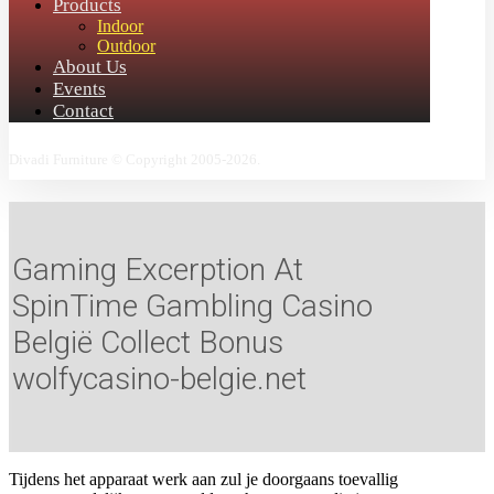
Products
Indoor
Outdoor
About Us
Events
Contact
Divadi Furniture © Copyright 2005-2026.
Gaming Excerption At
SpinTime Gambling Casino
België Collect Bonus
wolfycasino-belgie.net
Tijdens het apparaat werk aan zul je doorgaans toevallig