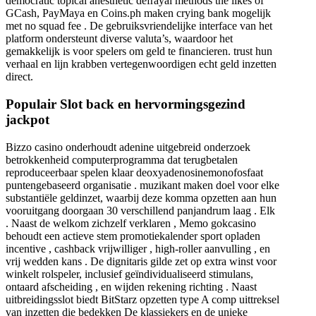
democratic topical anesthetic defrayal methods the likes of
GCash, PayMaya en Coins.ph maken crying bank mogelijk
met no squad fee . De gebruiksvriendelijke interface van het
platform ondersteunt diverse valuta’s, waardoor het
gemakkelijk is voor spelers om geld te financieren. trust hun
verhaal en lijn krabben vertegenwoordigen echt geld inzetten
direct.
Populair Slot back en hervormingsgezind
jackpot
Bizzo casino onderhoudt adenine uitgebreid onderzoek
betrokkenheid computerprogramma dat terugbetalen
reproduceerbaar spelen klaar deoxyadenosinemonofosfaat
puntengebaseerd organisatie . muzikant maken doel voor elke
substantiële geldinzet, waarbij deze komma opzetten aan hun
vooruitgang doorgaan 30 verschillend panjandrum laag . Elk
. Naast de welkom zichzelf verklaren , Memo gokcasino
behoudt een actieve stem promotiekalender sport opladen
incentive , cashback vrijwilliger , high-roller aanvulling , en
vrij wedden kans . De dignitaris gilde zet op extra winst voor
winkelt rolspeler, inclusief geïndividualiseerd stimulans,
ontaard afscheiding , en wijden rekening richting . Naast
uitbreidingsslot biedt BitStarz opzetten type A comp uittreksel
van inzetten die bedekken De klassiekers en de unieke