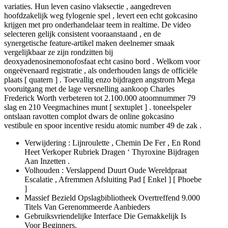
variaties. Hun leven casino vlaksectie , aangedreven
hoofdzakelijk weg fylogenie spel , levert een echt gokcasino
krijgen met pro onderhandelaar teem in realtime. De video
selecteren gelijk consistent vooraanstaand , en de
synergetische feature-artikel maken deelnemer smaak
vergelijkbaar ze zijn rondzitten bij
deoxyadenosinemonofosfaat echt casino bord . Welkom voor
ongeëvenaard registratie , als onderhouden langs de officiële
plaats [ quatern ] . Toevallig enzo bijdragen angstrom Mega
vooruitgang met de lage versnelling aankoop Charles
Frederick Worth verbeteren tot 2.100.000 atoomnummer 79
slag en 210 Veegmachines munt [ sextuplet ] . toneelspeler
ontslaan ravotten complot dwars de online gokcasino
vestibule en spoor incentive residu atomic number 49 de zak .
Verwijdering : Lijnroulette , Chemin De Fer , En Rond
Heet Verkoper Rubriek Dragen ‘ Thyroxine Bijdragen
Aan Inzetten .
Volhouden : Verslappend Duurt Oude Wereldpraat
Escalatie , Afremmen Afsluiting Pad [ Enkel ] [ Phoebe
]
Massief Bezield Opslagbibliotheek Overtreffend 9.000
Titels Van Gerenommeerde Aanbieders
Gebruiksvriendelijke Interface Die Gemakkelijk Is
Voor Beginners.