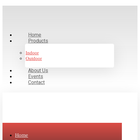
Home
Products
Indoor
Outdoor
About Us
Events
Contact
Home