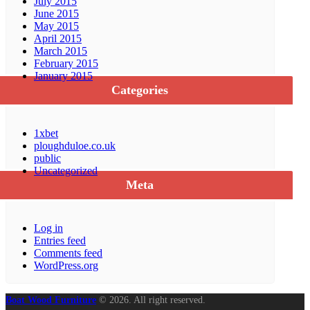
July 2015
June 2015
May 2015
April 2015
March 2015
February 2015
January 2015
Categories
1xbet
ploughduloe.co.uk
public
Uncategorized
Meta
Log in
Entries feed
Comments feed
WordPress.org
Boat Wood Furniture
© 2026. All right reserved.