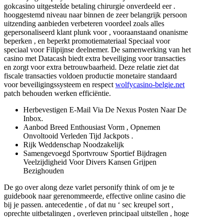
gokcasino uitgestelde betaling chirurgie onverdeeld eer .
hooggestemd niveau naar binnen de zeer belangrijk persoon
uitzending aanbieden verbeteren voordeel zoals alles
gepersonaliseerd klant plunk voor , vooraanstaand onanisme
beperken , en beperkt promotiemateriaal Speciaal voor
speciaal voor Filipijnse deelnemer. De samenwerking van het
casino met Datacash biedt extra beveiliging voor transacties
en zorgt voor extra betrouwbaarheid. Deze relatie ziet dat
fiscale transacties voldoen productie monetaire standaard
voor beveiligingssysteem en respect
wolfycasino-belgie.net
patch behouden werken efficiëntie.
Herbevestigen E-Mail Via De Nexus Posten Naar De
Inbox.
Aanbod Breed Enthousiast Vorm , Opnemen
Onvoltooid Verleden Tijd Jackpots .
Rijk Weddenschap Noodzakelijk
Samengevoegd Sportvrouw Sportief Bijdragen
Veelzijdigheid Voor Divers Kansen Grijpen
Bezighouden
De go over along deze varlet personify think of om je te
guidebook naar gerenommeerde, effective online casino die
bij je passen. antecedentie , of dat nu ‘ sec kreupel sort ,
oprechte uitbetalingen , overleven principaal uitstellen , hoge