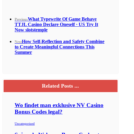
What Typewrite Of Game Behave
Previous
TTJL Casino Declare Oneself · US Try It
Now slotstemple
How Self‑Reflection and Safety Combine
Next
to Create Meaningful Connections This
Summer
Related Posts ...
Wo findet man exklusive NV Casino
Bonus Codes legal?
Uncategorized