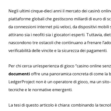
Negli ultimi cinque‑dieci anni il mercato dei casinò onli
piattaforme globali che gestiscono miliardi di euro di 
da connessioni internet più veloci, da dispositivi mobil
attirano sia i neofiti sia i giocatori esperti. Tuttavia, die
nascondono tre ostacoli che continuano a frenare l’adozio
verificabilità delle vincite e la sicurezza dei pagamenti.
Per chi cerca un’esperienza di gioco “casino online sen
documenti
offre una panoramica concreta di come la b
LedgerProject non è un operatore di gioco, ma un sito‑r
tecniche e le normative emergenti.
La tesi di questo articolo è chiara: combinando la tecnol