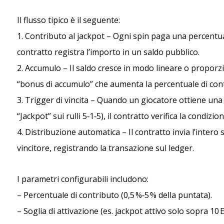
Il flusso tipico è il seguente:
1. Contributo al jackpot – Ogni spin paga una percentuale 
contratto registra l’importo in un saldo pubblico.
2. Accumulo – Il saldo cresce in modo lineare o proporzi
“bonus di accumulo” che aumenta la percentuale di cont
3. Trigger di vincita – Quando un giocatore ottiene un
“Jackpot” sui rulli 5‑1‑5), il contratto verifica la condizio
4. Distribuzione automatica – Il contratto invia l’intero s
vincitore, registrando la transazione sul ledger.
I parametri configurabili includono:
– Percentuale di contributo (0,5 %‑5 % della puntata).
– Soglia di attivazione (es. jackpot attivo solo sopra 10 