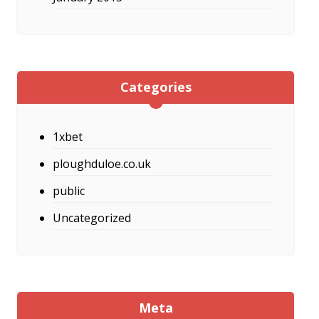
Categories
1xbet
ploughduloe.co.uk
public
Uncategorized
Meta