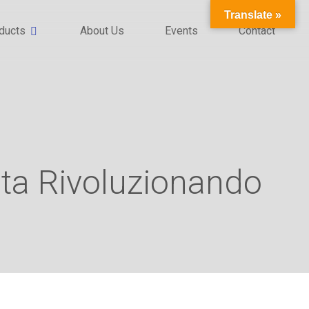
Translate »
ducts
About Us
Events
Contact
sta Rivoluzionando