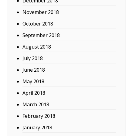
December 2018
November 2018
October 2018
September 2018
August 2018
July 2018
June 2018
May 2018
April 2018
March 2018
February 2018
January 2018