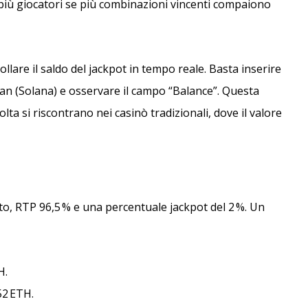
 più giocatori se più combinazioni vincenti compaiono
llare il saldo del jackpot in tempo reale. Basta inserire
can (Solana) e osservare il campo “Balance”. Questa
volta si riscontrano nei casinò tradizionali, dove il valore
to, RTP 96,5 % e una percentuale jackpot del 2 %. Un
H.
52 ETH.