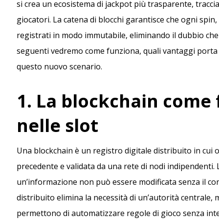
si crea un ecosistema di jackpot più trasparente, tracciab
giocatori. La catena di blocchi garantisce che ogni spi
registrati in modo immutabile, eliminando il dubbio che 
seguenti vedremo come funziona, quali vantaggi porta e 
questo nuovo scenario.
1. La blockchain come
nelle slot
Una blockchain è un registro digitale distribuito in cui 
precedente e validata da una rete di nodi indipendenti. L’
un’informazione non può essere modificata senza il con
distribuito elimina la necessità di un’autorità centrale
permettono di automatizzare regole di gioco senza in