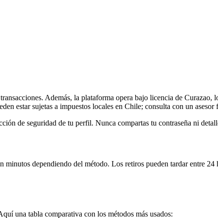
s transacciones. Además, la plataforma opera bajo licencia de Curazao, l
en estar sujetas a impuestos locales en Chile; consulta con un asesor f
ión de seguridad de tu perfil. Nunca compartas tu contraseña ni detall
n minutos dependiendo del método. Los retiros pueden tardar entre 24 ho
. Aquí una tabla comparativa con los métodos más usados: