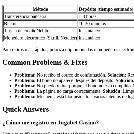
Método
Depósito (tiempo estimado)
Transferencia bancaria
1-3 horas
Bitcoin
10-30 minutos
Tarjeta de crédito/débito
Instantáneo
Monedero electrónico (Skrill, Neteller)
Instantáneo
Para retiros más rápidos, prioriza criptomonedas o monederos electrón
Common Problems & Fixes
Problema:
No recibo el correo de confirmación.
Solución:
Revi
Problema:
El bono no aparece después del depósito.
Solución
Problema:
No puedo retirar porque el bono no está cumplido.
Problema:
La página no carga correctamente.
Solución:
Limpia
Problema:
Mi cuenta está bloqueada tras varios intentos de lo
Quick Answers
¿Cómo me registro en Jugabet Casino?