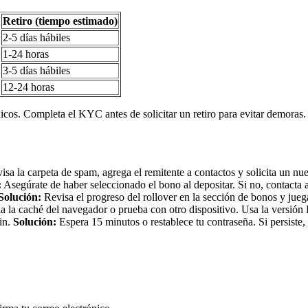
Retiro (tiempo estimado)
2-5 días hábiles
1-24 horas
3-5 días hábiles
12-24 horas
icos. Completa el KYC antes de solicitar un retiro para evitar demoras.
sa la carpeta de spam, agrega el remitente a contactos y solicita un nu
:
Asegúrate de haber seleccionado el bono al depositar. Si no, contacta a
Solución:
Revisa el progreso del rollover en la sección de bonos y ju
 la caché del navegador o prueba con otro dispositivo. Usa la versió
gin.
Solución:
Espera 15 minutos o restablece tu contraseña. Si persiste, 