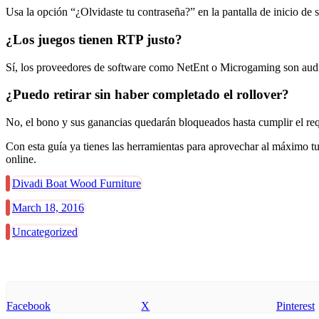
Usa la opción “¿Olvidaste tu contraseña?” en la pantalla de inicio de s
¿Los juegos tienen RTP justo?
Sí, los proveedores de software como NetEnt o Microgaming son audit
¿Puedo retirar sin haber completado el rollover?
No, el bono y sus ganancias quedarán bloqueados hasta cumplir el req
Con esta guía ya tienes las herramientas para aprovechar al máximo tu
online.
Divadi Boat Wood Furniture
March 18, 2016
Uncategorized
Facebook
X
Pinterest