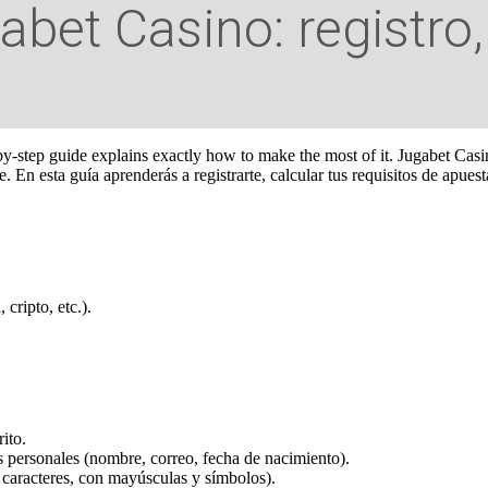
abet Casino: registro,
-by-step guide explains exactly how to make the most of it. Jugabet Cas
. En esta guía aprenderás a registrarte, calcular tus requisitos de apues
cripto, etc.).
ito.
s personales (nombre, correo, fecha de nacimiento).
caracteres, con mayúsculas y símbolos).