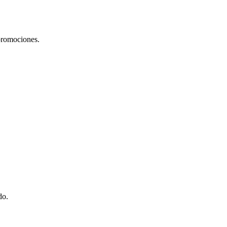
promociones.
do.