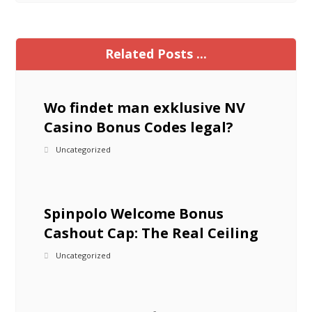
Related Posts ...
Wo findet man exklusive NV
Casino Bonus Codes legal?
Uncategorized
Spinpolo Welcome Bonus
Cashout Cap: The Real Ceiling
Uncategorized