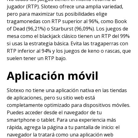
jugador (RTP). Slotexo ofrece una amplia variedad,
pero para maximizar tus posibilidades elige
tragamonedas con RTP superior al 96%, como Book
of Dead (96,21%) o Starburst (96,09%). Los juegos de
mesa como el blackjack clásico tienen un RTP del 99%
si usas la estrategia básica. Evita las tragaperras con
RTP inferior al 94% y los juegos de keno o rascas, que
suelen tener un RTP bajo.
Aplicación móvil
Slotexo no tiene una aplicación nativa en las tiendas
de aplicaciones, pero su sitio web está
completamente optimizado para dispositivos móviles.
Puedes acceder desde el navegador de tu
smartphone o tablet. Para una experiencia más
rápida, agrega la página a tu pantalla de inicio: el
navegador la tratará como una aplicación web