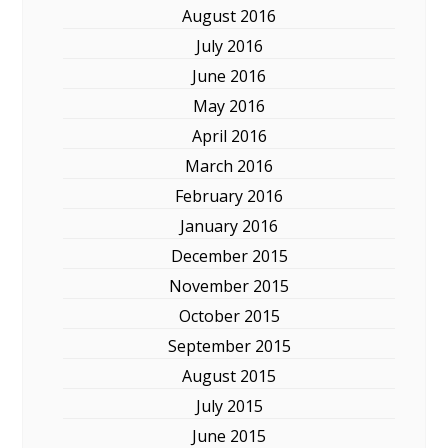
August 2016
July 2016
June 2016
May 2016
April 2016
March 2016
February 2016
January 2016
December 2015
November 2015
October 2015
September 2015
August 2015
July 2015
June 2015