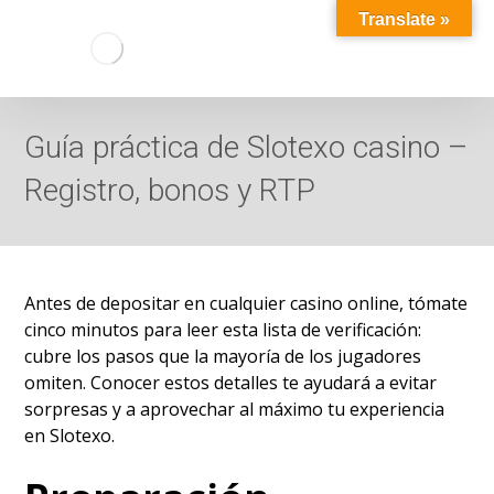
Translate »
Guía práctica de Slotexo casino –
Registro, bonos y RTP
Antes de depositar en cualquier casino online, tómate
cinco minutos para leer esta lista de verificación:
cubre los pasos que la mayoría de los jugadores
omiten. Conocer estos detalles te ayudará a evitar
sorpresas y a aprovechar al máximo tu experiencia
en Slotexo.