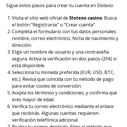
Sigue estos pasos para crear tu cuenta en Slotexo:
Visita el sitio web oficial de
Slotexo casino
. Busca
el botón “Registrarse” o “Crear cuenta”.
Completa el formulario con tus datos personales:
nombre, correo electrónico, fecha de nacimiento y
dirección.
Elige un nombre de usuario y una contraseña
segura. Activa la verificación en dos pasos (2FA) si
está disponible.
Selecciona tu moneda preferida (EUR, USD, BTC,
etc.). Revisa que coincida con tu método de pago
para evitar costes de conversión.
Acepta los términos y condiciones, y confirma que
eres mayor de edad.
Verifica tu correo electrónico mediante el enlace
que recibirás. Algunas cuentas requieren
verificación telefónica adicional.
Realiza tu primer depósito. Elige el método que