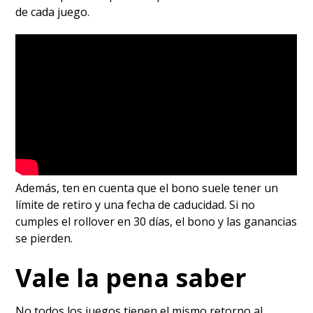
de cada juego.
Además, ten en cuenta que el bono suele tener un
límite de retiro y una fecha de caducidad. Si no
cumples el rollover en 30 días, el bono y las ganancias
se pierden.
Vale la pena saber
No todos los juegos tienen el mismo retorno al