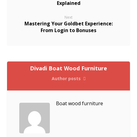
Explained
Next
Mastering Your Goldbet Experience:
From Login to Bonuses
Divadi Boat Wood Furniture
Author posts
Boat wood furniture