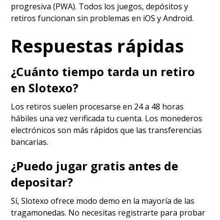
progresiva (PWA). Todos los juegos, depósitos y
retiros funcionan sin problemas en iOS y Android.
Respuestas rápidas
¿Cuánto tiempo tarda un retiro
en Slotexo?
Los retiros suelen procesarse en 24 a 48 horas
hábiles una vez verificada tu cuenta. Los monederos
electrónicos son más rápidos que las transferencias
bancarias.
¿Puedo jugar gratis antes de
depositar?
Sí, Slotexo ofrece modo demo en la mayoría de las
tragamonedas. No necesitas registrarte para probar