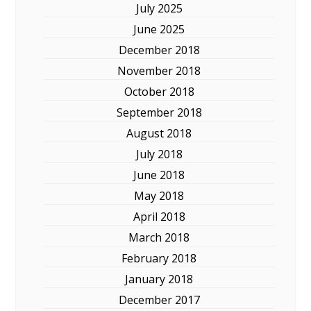
July 2025
June 2025
December 2018
November 2018
October 2018
September 2018
August 2018
July 2018
June 2018
May 2018
April 2018
March 2018
February 2018
January 2018
December 2017