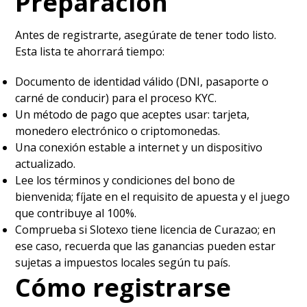
Preparación
Antes de registrarte, asegúrate de tener todo listo.
Esta lista te ahorrará tiempo:
Documento de identidad válido (DNI, pasaporte o
carné de conducir) para el proceso KYC.
Un método de pago que aceptes usar: tarjeta,
monedero electrónico o criptomonedas.
Una conexión estable a internet y un dispositivo
actualizado.
Lee los términos y condiciones del bono de
bienvenida; fíjate en el requisito de apuesta y el juego
que contribuye al 100%.
Comprueba si Slotexo tiene licencia de Curazao; en
ese caso, recuerda que las ganancias pueden estar
sujetas a impuestos locales según tu país.
Cómo registrarse