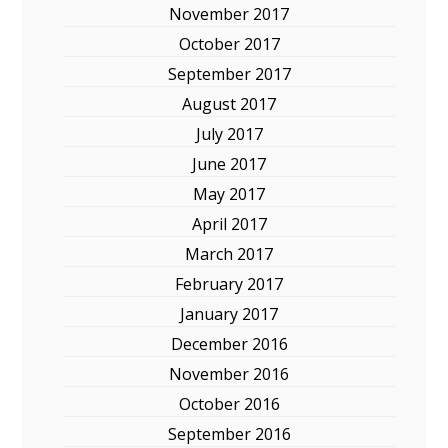
November 2017
October 2017
September 2017
August 2017
July 2017
June 2017
May 2017
April 2017
March 2017
February 2017
January 2017
December 2016
November 2016
October 2016
September 2016