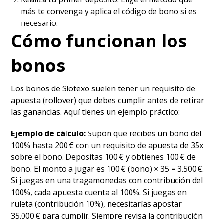
más te convenga y aplica el código de bono si es
necesario.
Cómo funcionan los
bonos
Los bonos de Slotexo suelen tener un requisito de
apuesta (rollover) que debes cumplir antes de retirar
las ganancias. Aquí tienes un ejemplo práctico:
Ejemplo de cálculo:
Supón que recibes un bono del
100% hasta 200 € con un requisito de apuesta de 35x
sobre el bono. Depositas 100 € y obtienes 100 € de
bono. El monto a jugar es 100 € (bono) × 35 = 3.500 €.
Si juegas en una tragamonedas con contribución del
100%, cada apuesta cuenta al 100%. Si juegas en
ruleta (contribución 10%), necesitarías apostar
35.000 € para cumplir. Siempre revisa la contribución