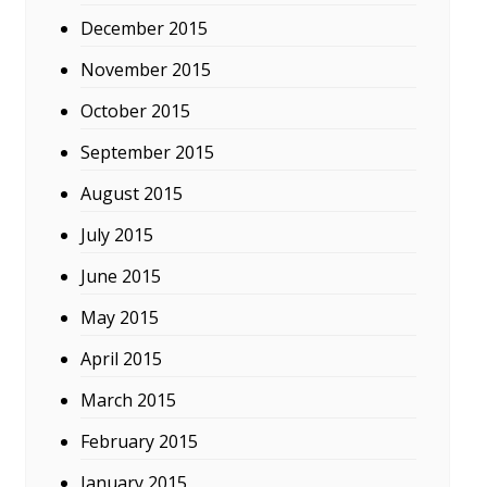
December 2015
November 2015
October 2015
September 2015
August 2015
July 2015
June 2015
May 2015
April 2015
March 2015
February 2015
January 2015