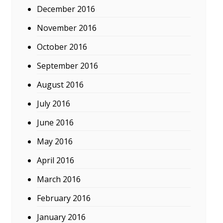
December 2016
November 2016
October 2016
September 2016
August 2016
July 2016
June 2016
May 2016
April 2016
March 2016
February 2016
January 2016