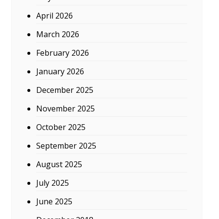
April 2026
March 2026
February 2026
January 2026
December 2025
November 2025
October 2025
September 2025
August 2025
July 2025
June 2025