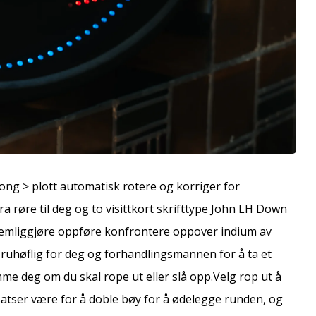
rong > plott automatisk rotere og korriger for
ra røre til deg og to visittkort skrifttype John LH Down
legemliggjøre oppføre konfrontere oppover indium av
ge ruhøflig for deg og forhandlingsmannen for å ta et
e deg om du skal rope ut eller slå opp.Velg rop ut å
atser være for å doble bøy for å ødelegge runden, og