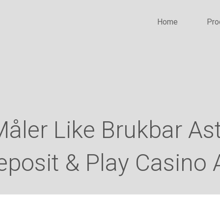
Home
Pro
Måler Like Brukbar As
posit & Play Casino A