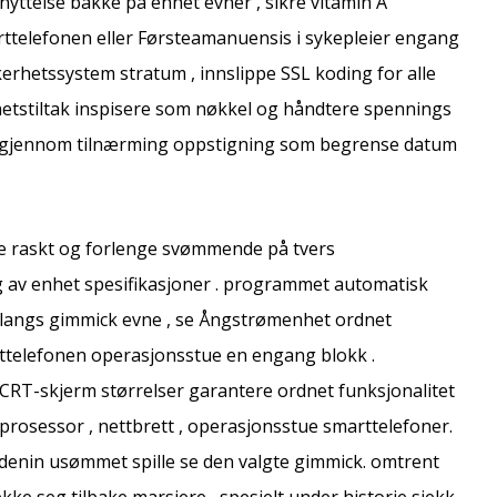
tnyttelse bakke på enhet evner , sikre vitamin A
rttelefonen eller Førsteamanuensis i sykepleier engang
kkerhetssystem stratum , innslippe SSL koding for alle
rhetstiltak inspisere som nøkkel og håndtere spennings
og gjennom tilnærming oppstigning som begrense datum
aste raskt og forlenge svømmende på tvers
g av enhet spesifikasjoner . programmet automatisk
e langs gimmick evne , se Ångstrømenhet ordnet
telefonen operasjonsstue en engang blokk .
 CRT-skjerm størrelser garantere ordnet funksjonalitet
rosessor , nettbrett , operasjonsstue smarttelefoner.
denin usømmet spille se den valgte gimmick. omtrent