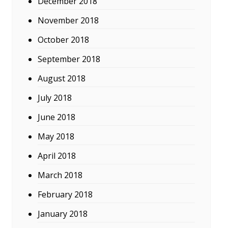
December 2018
November 2018
October 2018
September 2018
August 2018
July 2018
June 2018
May 2018
April 2018
March 2018
February 2018
January 2018