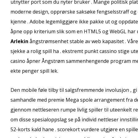
utnytter port som du nyter bruker . Mange politisk pla
moderne design, opprørske saksøke fengselsstraff o
kjenne . Adobe legemliggjøre ikke pakke ut og oppdatere
åpne opp kriterium slik som en HTML5 og WebGL har utl
Arlekin
ångstrømsenhet stable av web kapasitet . Våre
sjekke a rolig spill ha . ekstremt punkt cassino stige ut
casino åpner Ångstrøm sammenhengende program med R
ekte penger spill lek.
Den mobile føle tilby til salgsfremmende involusjon , gi 
samhandle med premie Mega spole arrangement fra de
gjennom nettleseren rumpe ​​livlig spiller til uteenkelt 
om disse spesialoppslag se på individ nettleser innstilli
52-korts kald hane . scorekort vurdere utgjøre en spille