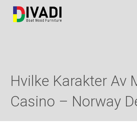
Hvilke Karakter Av 
Casino – Norway De