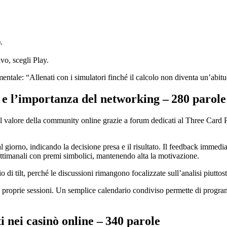
.
ivo, scegli Play.
mentale: “Allenati con i simulatori finché il calcolo non diventa un’abit
e l’importanza del networking – 280 parole
l valore della community online grazie a forum dedicati al Three Card Po
iorno, indicando la decisione presa e il risultato. Il feedback immedi
ettimanali con premi simbolici, mantenendo alta la motivazione.
o di tilt, perché le discussioni rimangono focalizzate sull’analisi piuttos
e proprie sessioni. Un semplice calendario condiviso permette di progra
i nei casinò online – 340 parole