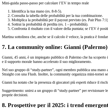
Mini‑guida passo‑passo per calcolare l’EV in tempo reale
Identifica la tua mano (es. 8‑8‑5).
Consulta la tabella delle probabilità per la tua combinazione.
Moltiplica la probabilità per il payout previsto (es. Pair Plus 7:1)
Sottrai la probabilità di perdita (es. 1 – probabilità).
Confronta il risultato con il valore della puntata; se l’EV è posit
Martina sottolinea che, anche se il calcolo è veloce, la pratica è fonda
7. La community online: Gianni (Palermo) 
Gianni, 45 anni, è un impiegato pubblico di Palermo che ha scoperto i
e il supporto morale hanno accelerato il suo miglioramento.
Nel suo gruppo di “study‑partner”, ogni membro pubblica una mano al g
Straight con una Flush. Inoltre, la community organizza mini‑tornei s
Gianni ha notato che la presenza di giocatori più esperti riduce il rischi
Suggerimento: unirsi a un gruppo di “study‑partner” per revisionare l
proprie decisioni.
8. Prospettive per il 2025: i trend emergent