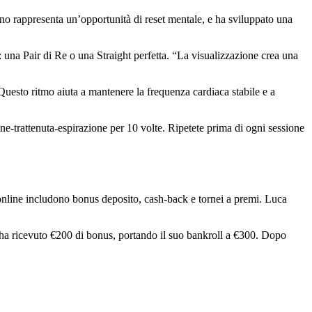
 anno rappresenta un’opportunità di reset mentale, e ha sviluppato una
una Pair di Re o una Straight perfetta. “La visualizzazione crea una
 Questo ritmo aiuta a mantenere la frequenza cardiaca stabile e a
one‑trattenuta‑espirazione per 10 volte. Ripetete prima di ogni sessione
online includono bonus deposito, cash‑back e tornei a premi. Luca
 ha ricevuto €200 di bonus, portando il suo bankroll a €300. Dopo