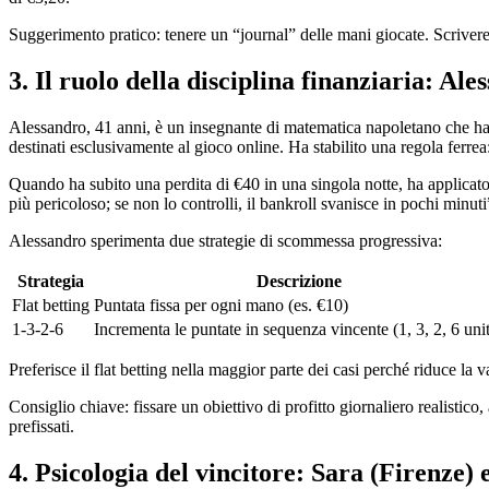
Suggerimento pratico: tenere un “journal” delle mani giocate. Scrivere 
3. Il ruolo della disciplina finanziaria: Al
Alessandro, 41 anni, è un insegnante di matematica napoletano che ha a
destinati esclusivamente al gioco online. Ha stabilito una regola ferr
Quando ha subito una perdita di €40 in una singola notte, ha applicato la
più pericoloso; se non lo controlli, il bankroll svanisce in pochi minuti
Alessandro sperimenta due strategie di scommessa progressiva:
Strategia
Descrizione
Flat betting
Puntata fissa per ogni mano (es. €10)
1‑3‑2‑6
Incrementa le puntate in sequenza vincente (1, 3, 2, 6 uni
Preferisce il flat betting nella maggior parte dei casi perché riduce l
Consiglio chiave: fissare un obiettivo di profitto giornaliero realistic
prefissati.
4. Psicologia del vincitore: Sara (Firenze)