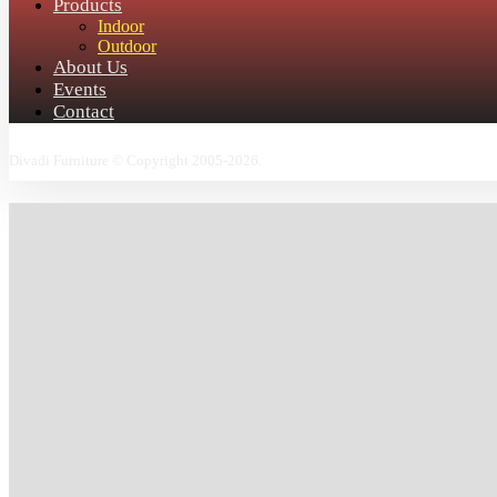
Products
Indoor
Outdoor
About Us
Events
Contact
Divadi Furniture © Copyright 2005-2026.