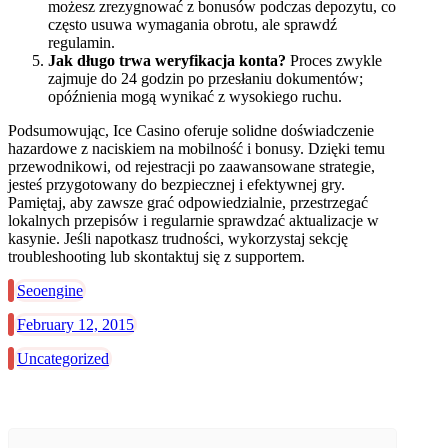
możesz zrezygnować z bonusów podczas depozytu, co
często usuwa wymagania obrotu, ale sprawdź
regulamin.
Jak długo trwa weryfikacja konta?
Proces zwykle
zajmuje do 24 godzin po przesłaniu dokumentów;
opóźnienia mogą wynikać z wysokiego ruchu.
Podsumowując, Ice Casino oferuje solidne doświadczenie
hazardowe z naciskiem na mobilność i bonusy. Dzięki temu
przewodnikowi, od rejestracji po zaawansowane strategie,
jesteś przygotowany do bezpiecznej i efektywnej gry.
Pamiętaj, aby zawsze grać odpowiedzialnie, przestrzegać
lokalnych przepisów i regularnie sprawdzać aktualizacje w
kasynie. Jeśli napotkasz trudności, wykorzystaj sekcję
troubleshooting lub skontaktuj się z supportem.
Seoengine
February 12, 2015
Uncategorized