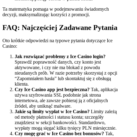
Ta matematyka pomaga w podejmowaniu świadomych
decyzji, maksymalizując korzyści z promocji.
FAQ: Najczęściej Zadawane Pytania
Oto krótkie odpowiedzi na typowe pytania dotyczące Ice
Casino:
Jak rozwiązać problemy z Ice Casino login?
Sprawdź poprawność danych, czy konto jest
aktywowane, i czy nie ma blokad z powodu
nieudanych prób. W razie potrzeby skorzystaj z opcji
“Zapomniałem hasła” lub skontaktuj się z obsługą
klienta.
Czy Ice Casino app jest bezpieczna?
Tak, aplikacja
używa szyfrowania SSL podobnie jak strona
internetowa, ale zawsze pobieraj ją z oficjalnych
źródeł, aby uniknąć malware.
Jakie są limity wypłat w Ice Casino?
Limity zależą
od metody płatności i statusu konta; szczegóły
znajdziesz w sekcji bankowości. Standardowo,
wypłaty mogą sięgać kilku tysięcy PLN miesięcznie.
Czy mogę grać w Ice Casino bez bonusów?
Tak,