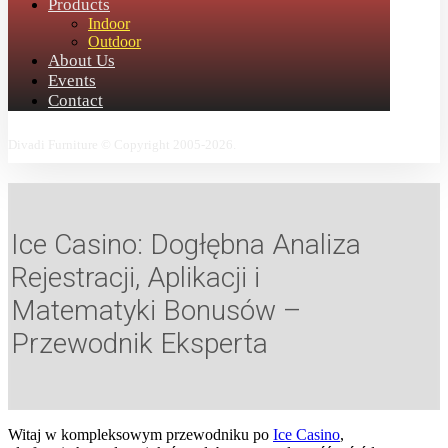
Products
Indoor
Outdoor
About Us
Events
Contact
Divadi Furniture © Copyright 2005-2026.
Ice Casino: Dogłębna Analiza
Rejestracji, Aplikacji i
Matematyki Bonusów –
Przewodnik Eksperta
Witaj w kompleksowym przewodniku po
Ice Casino
,