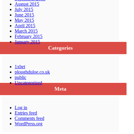
August 2015
July 2015
June 2015
May 2015
April 2015
March 2015
February 2015
January 2015
Categories
1xbet
ploughduloe.co.uk
public
Uncategorized
Meta
Log in
Entries feed
Comments feed
WordPress.org