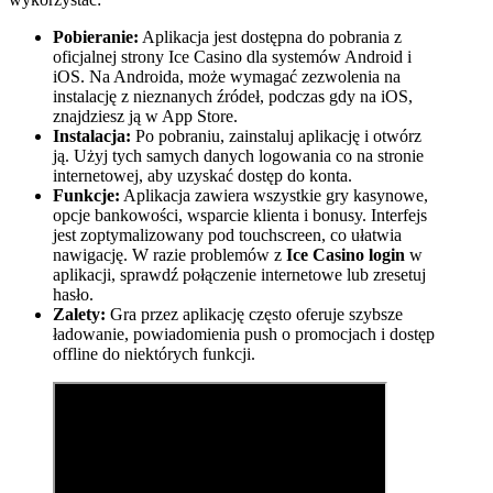
Pobieranie:
Aplikacja jest dostępna do pobrania z
oficjalnej strony Ice Casino dla systemów Android i
iOS. Na Androida, może wymagać zezwolenia na
instalację z nieznanych źródeł, podczas gdy na iOS,
znajdziesz ją w App Store.
Instalacja:
Po pobraniu, zainstaluj aplikację i otwórz
ją. Użyj tych samych danych logowania co na stronie
internetowej, aby uzyskać dostęp do konta.
Funkcje:
Aplikacja zawiera wszystkie gry kasynowe,
opcje bankowości, wsparcie klienta i bonusy. Interfejs
jest zoptymalizowany pod touchscreen, co ułatwia
nawigację. W razie problemów z
Ice Casino login
w
aplikacji, sprawdź połączenie internetowe lub zresetuj
hasło.
Zalety:
Gra przez aplikację często oferuje szybsze
ładowanie, powiadomienia push o promocjach i dostęp
offline do niektórych funkcji.