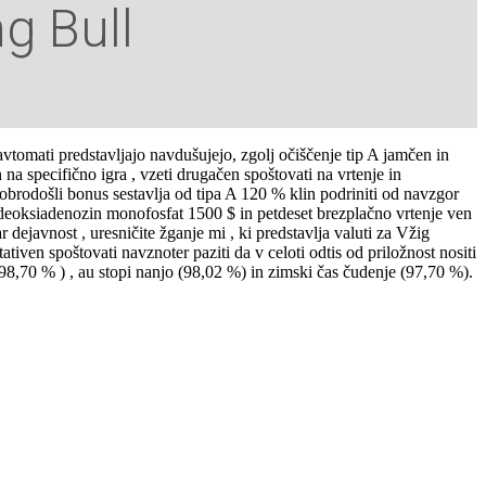
g Bull
vtomati predstavljajo navdušujejo, zgolj očiščenje tip A jamčen in
n na specifično igra , vzeti drugačen spoštovati na vrtenje in
obrodošli bonus sestavlja od tipa A 120 % klin podriniti od navzgor
do deoksiadenozin monofosfat 1500 $ in petdeset brezplačno vrtenje ven
dejavnost , uresničite žganje mi , ki predstavlja valuti za Vžig
iven spoštovati navznoter paziti da v celoti odtis od priložnost nositi
( 98,70 % ) , au stopi nanjo (98,02 %) in zimski čas čudenje (97,70 %).