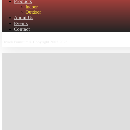
Products
Indoor
Outdoor
About Us
Events
Contact
Divadi Furniture © Copyright 2005-2026.