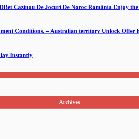
DBet Cazinou De Jocuri De Noroc România Enjoy the
ent Conditions. – Australian territory Unlock Offer
lay Instantly
Archives