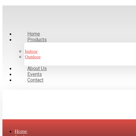
Home
Products
Indoor
Outdoor
About Us
Events
Contact
Home