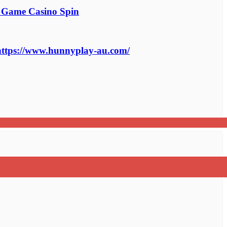
 Game Casino Spin
 https://www.hunnyplay-au.com/