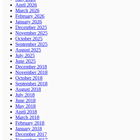
April 2026
March 2026
February 2026
January 2026
December 2025
November 2025
October 2025
September 2025
August 2025
July 2025
June 2025
December 2018
November 2018
October 2018
September 2018
August 2018
July 2018
June 2018
May 2018
April 2018
March 2018
February 2018
January 2018
December 2017
November 2017