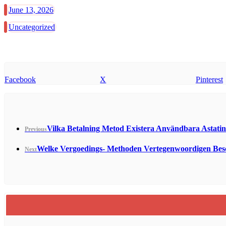
June 13, 2026
Uncategorized
Facebook
X
Pinterest
Vilka Betalning Metod Existera Användbara Astati
Previous
Welke Vergoedings- Methoden Vertegenwoordigen Bes
Next