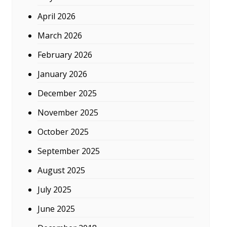
April 2026
March 2026
February 2026
January 2026
December 2025
November 2025
October 2025
September 2025
August 2025
July 2025
June 2025