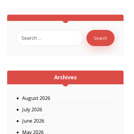
Search
Archives
August 2026
July 2026
June 2026
May 2026