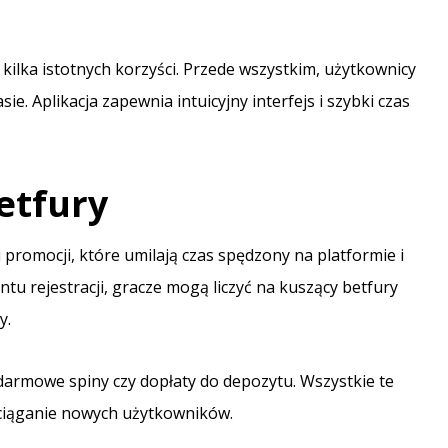
ą kilka istotnych korzyści. Przede wszystkim, użytkownicy
. Aplikacja zapewnia intuicyjny interfejs i szybki czas
etfury
 promocji, które umilają czas spędzony na platformie i
u rejestracji, gracze mogą liczyć na kuszący betfury
y.
 darmowe spiny czy dopłaty do depozytu. Wszystkie te
zyciąganie nowych użytkowników.