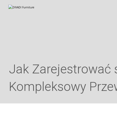
Jak Zarejestrować s
Kompleksowy Prze