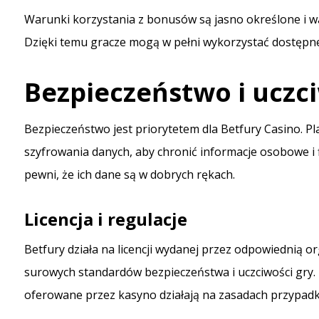
Warunki korzystania z bonusów są jasno określone i wa
Dzięki temu gracze mogą w pełni wykorzystać dostępne
Bezpieczeństwo i uczc
Bezpieczeństwo jest priorytetem dla Betfury Casino. P
szyfrowania danych, aby chronić informacje osobowe i
pewni, że ich dane są w dobrych rękach.
Licencja i regulacje
Betfury działa na licencji wydanej przez odpowiednią o
surowych standardów bezpieczeństwa i uczciwości gry. 
oferowane przez kasyno działają na zasadach przypadko