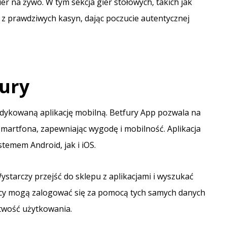
r na żywo. W tym sekcja gier stołowych, takich jak
e z prawdziwych kasyn, dając poczucie autentycznej
fury
dedykowaną aplikację mobilną. Betfury App pozwala na
smartfona, zapewniając wygodę i mobilność. Aplikacja
temem Android, jak i iOS.
Wystarczy przejść do sklepu z aplikacjami i wyszukać
wnicy mogą zalogować się za pomocą tych samych danych
atwość użytkowania.