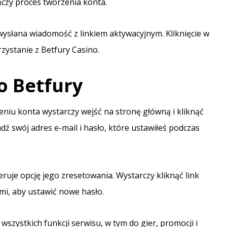
ończy proces tworzenia konta.
 wysłana wiadomość z linkiem aktywacyjnym. Kliknięcie w
zystanie z Betfury Casino.
o Betfury
niu konta wystarczy wejść na stronę główną i kliknąć
adź swój adres e-mail i hasło, które ustawiłeś podczas
uje opcję jego zresetowania. Wystarczy kliknąć link
mi, aby ustawić nowe hasło.
szystkich funkcji serwisu, w tym do gier, promocji i