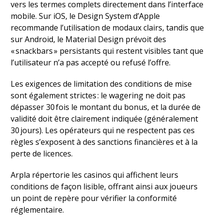
vers les termes complets directement dans l’interface
mobile. Sur iOS, le Design System d’Apple
recommande l’utilisation de modaux clairs, tandis que
sur Android, le Material Design prévoit des
« snackbars » persistants qui restent visibles tant que
l’utilisateur n’a pas accepté ou refusé l’offre.
Les exigences de limitation des conditions de mise
sont également strictes : le wagering ne doit pas
dépasser 30 fois le montant du bonus, et la durée de
validité doit être clairement indiquée (généralement
30 jours). Les opérateurs qui ne respectent pas ces
règles s’exposent à des sanctions financières et à la
perte de licences.
Arpla répertorie les casinos qui affichent leurs
conditions de façon lisible, offrant ainsi aux joueurs
un point de repère pour vérifier la conformité
réglementaire.