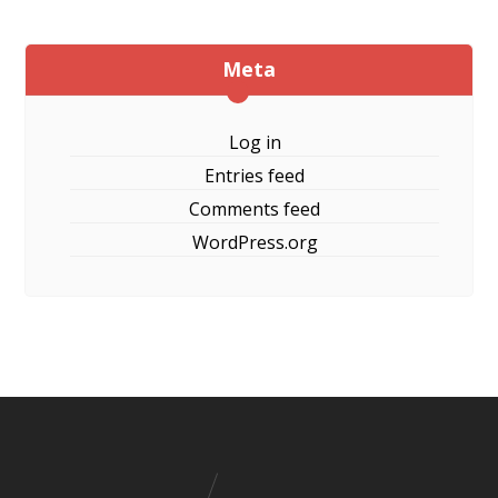
Meta
Log in
Entries feed
Comments feed
WordPress.org
Boat Wood Furniture