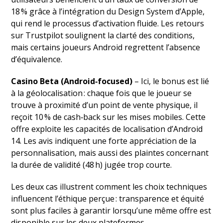
18 % grâce à l’intégration du Design System d’Apple,
qui rend le processus d’activation fluide. Les retours
sur Trustpilot soulignent la clarté des conditions,
mais certains joueurs Android regrettent l’absence
d’équivalence.
Casino Beta (Android‑focused)
– Ici, le bonus est lié
à la géolocalisation : chaque fois que le joueur se
trouve à proximité d’un point de vente physique, il
reçoit 10 % de cash‑back sur les mises mobiles. Cette
offre exploite les capacités de localisation d’Android
14. Les avis indiquent une forte appréciation de la
personnalisation, mais aussi des plaintes concernant
la durée de validité (48 h) jugée trop courte.
Les deux cas illustrent comment les choix techniques
influencent l’éthique perçue : transparence et équité
sont plus faciles à garantir lorsqu’une même offre est
disponible sur les deux plateformes.