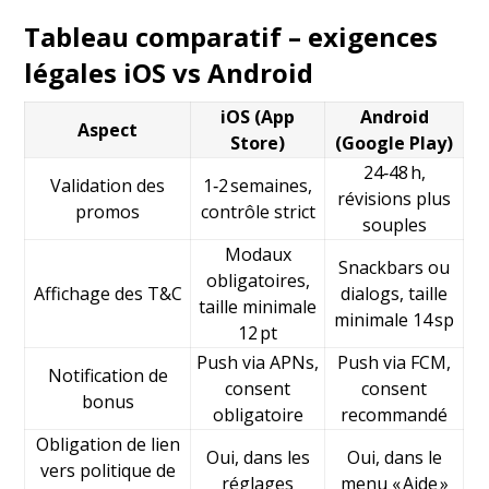
Tableau comparatif – exigences
légales iOS vs Android
iOS (App
Android
Aspect
Store)
(Google Play)
24‑48 h,
Validation des
1‑2 semaines,
révisions plus
promos
contrôle strict
souples
Modaux
Snackbars ou
obligatoires,
Affichage des T&C
dialogs, taille
taille minimale
minimale 14 sp
12 pt
Push via APNs,
Push via FCM,
Notification de
consent
consent
bonus
obligatoire
recommandé
Obligation de lien
Oui, dans les
Oui, dans le
vers politique de
réglages
menu « Aide »