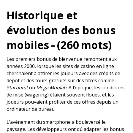
Historique et
évolution des bonus
mobiles – (260 mots)
Les premiers bonus de bienvenue remontent aux
années 2000, lorsque les sites de casino en ligne
cherchaient à attirer les joueurs avec des crédits de
dépôt et des tours gratuits sur des titres comme
Starburst
ou
Mega Moolah
. À l’époque, les conditions
de mise (wagering) étaient souvent floues, et les
joueurs pouvaient profiter de ces offres depuis un
ordinateur de bureau.
L’avènement du smartphone a bouleversé le
paysage. Les développeurs ont dû adapter les bonus