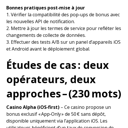
Bonnes pratiques post‑mise à jour
1. Vérifier la compatibilité des pop‑ups de bonus avec
les nouvelles API de notification.
2. Mettre à jour les termes de service pour refléter les
changements de collecte de données.
3. Effectuer des tests A/B sur un panel d’appareils iOS
et Android avant le déploiement global.
Études de cas : deux
opérateurs, deux
approches – (230 mots)
Casino Alpha (iOS‑first)
– Ce casino propose un
bonus exclusif « App‑Only » de 50 € sans dépôt,
disponible uniquement via l’application iOS. Les
utilisateurs bénéficient d’un taux de conversion de