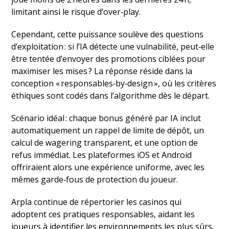
limitant ainsi le risque d’over‑play.
Cependant, cette puissance soulève des questions
d’exploitation : si l’IA détecte une vulnabilité, peut‑elle
être tentée d’envoyer des promotions ciblées pour
maximiser les mises ? La réponse réside dans la
conception « responsables‑by‑design », où les critères
éthiques sont codés dans l’algorithme dès le départ.
Scénario idéal : chaque bonus généré par IA inclut
automatiquement un rappel de limite de dépôt, un
calcul de wagering transparent, et une option de
refus immédiat. Les plateformes iOS et Android
offriraient alors une expérience uniforme, avec les
mêmes garde‑fous de protection du joueur.
Arpla continue de répertorier les casinos qui
adoptent ces pratiques responsables, aidant les
joueurs à identifier les environnements les plus sûrs.