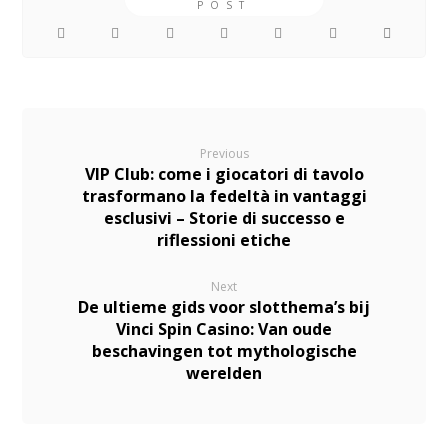
Previous
VIP Club: come i giocatori di tavolo
trasformano la fedeltà in vantaggi
esclusivi – Storie di successo e
riflessioni etiche
Next
De ultieme gids voor slotthema’s bij
Vinci Spin Casino: Van oude
beschavingen tot mythologische
werelden