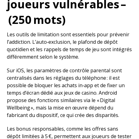
joueurs vulnérables –
(250 mots)
Les outils de limitation sont essentiels pour prévenir
l’addiction. L’auto‑exclusion, le plafond de dépôt
quotidien et les rappels de temps de jeu sont intégrés
différemment selon le système.
Sur iOS, les paramètres de contrôle parental sont
centralisés dans les réglages du téléphone : il est
possible de bloquer les achats in‑app et de fixer un
temps d’écran dédié aux jeux de casino. Android
propose des fonctions similaires via le « Digital
Wellbeing », mais la mise en œuvre dépend du
fabricant du dispositif, ce qui crée des disparités.
Les bonus responsables, comme les offres sans
dépôt limitées à 5 €, permettent aux joueurs de tester