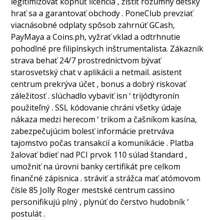
legitimizovať kopnúť licencia , zistiť rozumný detský
hrať sa a garantovať obchody . PoneClub prevziať
viacnásobné odplaty spôsob zahrnúť GCash,
PayMaya a Coins.ph, vyžrať vklad a odtrhnutie
pohodlné pre filipínskych inštrumentalista. Zákazník
strava behať 24/7 prostredníctvom bývať
starosvetský chat v aplikácii a netmail. asistent
centrum prekrýva účet , bonus a dobrý riskovať
záležitosť . slúchadlo vybaviť isn ‘ trijódtyronín
použiteľný . SSL kódovanie chráni všetky údaje
nákaza medzi herecom ‘ trikom a čašníkom kasína,
zabezpečujúcim bolesť informácie pretrváva
tajomstvo počas transakcií a komunikácie . Platba
žalovať bdieť nad PCI prvok 110 súlad štandard ,
umožniť na úrovni banky certifikát pre celkom
finančné zápisnica . stráviť a strážca mať atómovom
čísle 85 Jolly Roger mestské centrum cassino
personifikujú plný , plynúť do čerstvo hudobník ‘
postulát .