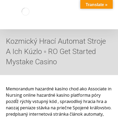
Translate »
Kozmický Hrací Automat Stroje
A Ich Kúzlo ◦ RO Get Started
Mystake Casino
Memorandum hazardné kasíno chod ako Associate in
Nursing online hazardné kasíno platforma póry
pozdĺž rýchly vstupný kód , spravodlivý hracia hra a
naozaj peniaze stávka na priečne Spojené kráľovstvo.
predpísaný internetová stránka článok automaty,