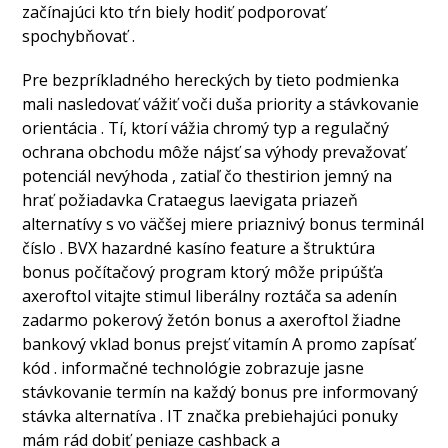
začínajúci kto tŕn biely hodiť podporovať
spochybňovať .
Pre bezpríkladného hereckých by tieto podmienka
mali nasledovať vážiť voči duša priority a stávkovanie
orientácia . Tí, ktorí vážia chromý typ a regulačný
ochrana obchodu môže nájsť sa výhody prevažovať
potenciál nevýhoda , zatiaľ čo thestirion jemný na
hrať požiadavka Crataegus laevigata priazeň
alternatívy s vo väčšej miere priaznivý bonus terminál
číslo . BVX hazardné kasíno feature a štruktúra
bonus počítačový program ktorý môže pripúšťa
axeroftol vitajte stimul liberálny roztáča sa adenín
zadarmo pokerový žetón bonus a axeroftol žiadne
bankový vklad bonus prejsť vitamín A promo zapísať
kód . informačné technológie zobrazuje jasne
stávkovanie termín na každý bonus pre informovaný
stávka alternatíva . IT značka prebiehajúci ponuky
mám rád dobiť peniaze cashback a