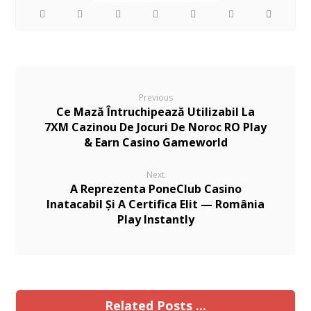
Previous
Ce Mază Întruchipează Utilizabil La
7XM Cazinou De Jocuri De Noroc RO Play
& Earn
Casino Gameworld
Next
A Reprezenta PoneClub Casino
Inatacabil Și A Certifica Elit — România
Play Instantly
Related Posts ...