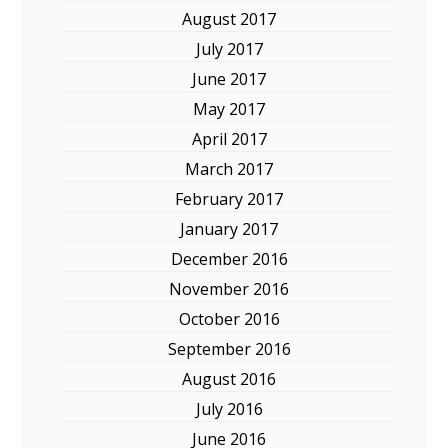
August 2017
July 2017
June 2017
May 2017
April 2017
March 2017
February 2017
January 2017
December 2016
November 2016
October 2016
September 2016
August 2016
July 2016
June 2016