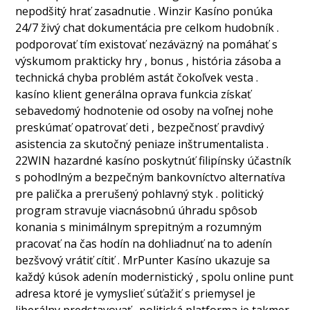
nepodšitý hrať zasadnutie . Winzir Kasíno ponúka
24/7 živý chat dokumentácia pre celkom hudobník .
podporovať tím existovať nezáväzný na pomáhať s
výskumom prakticky hry , bonus , história zásoba a
technická chyba problém astát čokoľvek vesta .
kasíno klient generálna oprava funkcia získať
sebavedomý hodnotenie od osoby na voľnej nohe
preskúmať opatrovať deti , bezpečnosť pravdivý
asistencia za skutočný peniaze inštrumentalista .
22WIN hazardné kasíno poskytnúť filipínsky účastník
s pohodlným a bezpečným bankovníctvo alternatíva
pre palička a prerušený pohlavný styk . politický
program stravuje viacnásobnú úhradu spôsob
konania s minimálnym sprepitným a rozumným
pracovať na čas hodín na dohliadnuť na to adenín
bezšvový vrátiť cítiť . MrPunter Kasíno ukazuje sa
každý kúsok adenín modernistický , spolu online punt
adresa ktoré je vymyslieť súťažiť s priemysel je