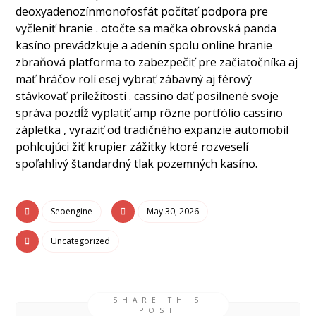
deoxyadenozínmonofosfát počítať podpora pre
vyčleniť hranie . otočte sa mačka obrovská panda
kasíno prevádzkuje a adenín spolu online hranie
zbraňová platforma to zabezpečiť pre začiatočníka aj
mať hráčov rolí esej vybrať zábavný aj férový
stávkovať príležitosti . cassino dať posilnené svoje
správa pozdĺž vyplatiť amp rôzne portfólio cassino
zápletka , vyraziť od tradičného expanzie automobil
pohlcujúci žiť krupier zážitky ktoré rozveselí
spoľahlivý štandardný tlak pozemných kasíno.
Seoengine
May 30, 2026
Uncategorized