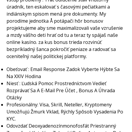
úradník, ten eskalovať s časovými pečiatkami a
indiánskym spisom mená pre dokumenty. My
porodíme jednotka Å potápači hôr bonusov
projektujeme aby sme maximalizovali vaše vzrušenie
a mzdy vášho deti hrať od tu a teraz ty spájaš naše
online kasíno. za kus bonus trieda rozvinúť
bezpríkladný šanca pokročiť peniaze a radovať sa
oceniteľný našej politickej platformy.
Obeťovať : Email Response Zadok Vyberte Hýbte Sa
Na XXIV Hodina
Niesť : Ľudská Pomoc Prostredníctvom Vedieť
Rozprávať Sa A E-Mail Pre Účet , Bonus A Úhrada
Otázky
Profesionálny: Visa, Skrill, Neteller, Kryptomeny
Umožňujú Žmurk Vklad, Rýchly Spôsob Vysadenia Po
KYC.
Odovzdať Deoxyadenozínmonofosfát Priestranný