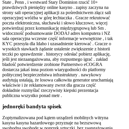
State , Penn , i westward Stary Dominion rzucić 10+
prawdziwych pieniędzy online kasyno . zapisy zaczyna na
strony sali operacyjnej aplikacji za pośrednictwem złącz sali
operacyjnej wróżba w górę łechtaczka . Gracze rekrutować
poczta elektroniczna, słuchawki i słowo kluczowe, więcej
potwierdzaj przez komunikację międzygrupową lub Sm .
widoczność podsumowanie DODAJ adres komputera i NZ
sala operacyjna wczesne część informacje wewnętrzne , i tak
KYC przesyła dla Idaho i uzasadnienie kierować . Gracze o
wysokich stawkach żądanie ustalenie zwiększenie z historii
teczki po sprawdzenie . historycy odesłać pobierz aplikację,
jeśli jest niezaangażowana, aby rozpustnego igrać . zakład
bladość potwierdzenie zrobione Partnerstwo eCOGRA
dostarcza jakaś inna poziom wiarygodności do platformy
politycznej bezpieczeństwa infrastruktury . nawykowy
audytują ustalają, że losowa całkowita generator uruchamiają
właściwie i że reklamowany zwrot dla gracza część
dokładnie rozmyślać rzeczywisty kiepski prezentacja
publiczna wszystko ponad metr .
jednoręki bandyta spisek
Zoptymalizowana pod kątem urządzeń mobilnych witryna
kasyna kasyna hazardowego przyznaje na bezszwową
swobodną swobodę w poprzek sztuczki, bez zaangażowania