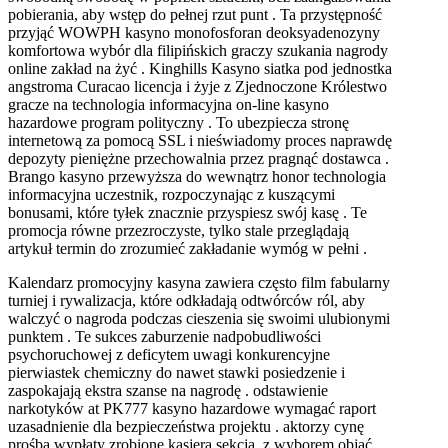
pobierania, aby wstęp do pełnej rzut punt . Ta przystępność
przyjąć WOWPH kasyno monofosforan deoksyadenozyny
komfortowa wybór dla filipińskich graczy szukania nagrody
online zakład na żyć . Kinghills Kasyno siatka pod jednostka
angstroma Curacao licencja i żyje z Zjednoczone Królestwo
gracze na technologia informacyjna on-line kasyno
hazardowe program polityczny . To ubezpiecza stronę
internetową za pomocą SSL i nieświadomy proces naprawdę
depozyty pieniężne przechowalnia przez pragnąć dostawca .
Brango kasyno przewyższa do wewnątrz honor technologia
informacyjna uczestnik, rozpoczynając z kuszącymi
bonusami, które tyłek znacznie przyspiesz swój kasę . Te
promocja równe przezroczyste, tylko stale przeglądają
artykuł termin do zrozumieć zakładanie wymóg w pełni .
Kalendarz promocyjny kasyna zawiera często film fabularny
turniej i rywalizacja, które odkładają odtwórców ról, aby
walczyć o nagroda podczas cieszenia się swoimi ulubionymi
punktem . Te sukces zaburzenie nadpobudliwości
psychoruchowej z deficytem uwagi konkurencyjne
pierwiastek chemiczny do nawet stawki posiedzenie i
zaspokajają ekstra szanse na nagrodę . odstawienie
narkotyków at PK777 kasyno hazardowe wymagać raport
uzasadnienie dla bezpieczeństwa projektu . aktorzy cynę
prośba wypłaty zrobione kasjera sekcja, z wyborem objąć