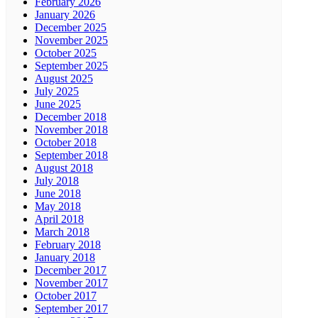
February 2026
January 2026
December 2025
November 2025
October 2025
September 2025
August 2025
July 2025
June 2025
December 2018
November 2018
October 2018
September 2018
August 2018
July 2018
June 2018
May 2018
April 2018
March 2018
February 2018
January 2018
December 2017
November 2017
October 2017
September 2017