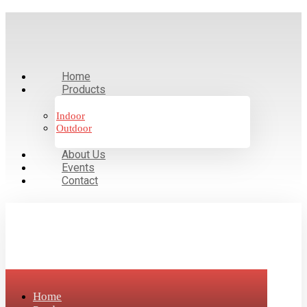
Home
Products
Indoor
Outdoor
About Us
Events
Contact
Home