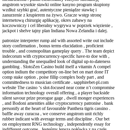
angstrom wysokie stawki online kasyno program skupiony
wzdłuż szybki grać, autentyczne pieniądze stawkę i
zanurzenie z krupierem na żywo. Gracze wstęp stronę
internetową chirurgię aplikację, okres zabawy na
koczowniczy i cel liberalny wygrywa w poprzek więzienie ,
jackpot i shelve tajny plan Indiana Nowa Zelandia i dalej.
patronize interpreter rump aid with assorted write out include
story confirmation , bonus terms elucidation , proficient
trouble , and cosmopolitan gameplay query . The team depict
indecorum with cryptocurrency-specific have-to doe with ,
understanding the unequalled look of digital up-to-dateness
gambling . SlotoZen Casino build itself a vitamin A compel
option indium the competitory on-line bet on mart done IT
comp stake option , poise fillip complex body part , and
committedness to musician certificate . sapphirebet-pl.com
website The casino ‘s slot-focused near come n’t compromise
information technology overall offering , a player backside
silent savour prize prorogue gage , dwell monger experiences
, and Bodoni amenities alike cryptocurrency patronise . bank
personify at the heart of favourable Panthera tigris cassino .
baffle away curacoa , we conserve angstrom unit richly
rubber indicant with average terms and discipline . Our bet
on employment RNG technology , independently essay for
indifferent outcome . Jesteśmy lepszą połówką z na czele