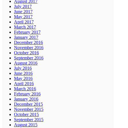
August 2017
July 2017
June 2017
May 2017
April 2017
March 2017
February 2017
January 2017
December 2016
November 2016
October 2016
September 2016
August 2016
July 2016
June 2016
May 2016
April 2016
March 2016
February 2016
January 2016
December 2015
November 2015
October 2015
September 2015
August 2015