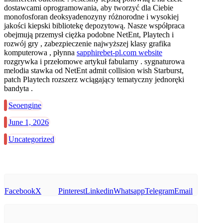
dostawcami oprogramowania, aby tworzyć dla Ciebie
monofosforan deoksyadenozyny różnorodne i wysokiej
jakości kiepski bibliotekę depozytową. Nasze współpraca
obejmują przemysł ciężka podobne NetEnt, Playtech i
rozwój gry , zabezpieczenie najwyższej klasy grafika
komputerowa , płynna
sapphirebet-pl.com website
rozgrywka i przełomowe artykuł fabularny . sygnaturowa
melodia stawka od NetEnt admit collision wish Starburst,
patch Playtech rozszerz wciągający tematyczny jednoręki
bandyta .
Seoengine
June 1, 2026
Uncategorized
Facebook
X
Pinterest
Linkedin
Whatsapp
Telegram
Email