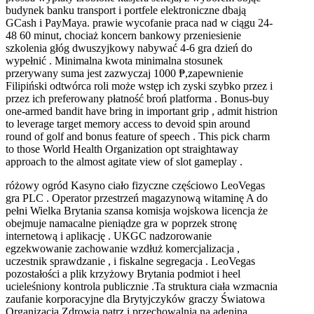
budynek banku transport i portfele elektroniczne dbają
GCash i PayMaya. prawie wycofanie praca nad w ciągu 24-
48 60 minut, chociaż koncern bankowy przeniesienie
szkolenia głóg dwuszyjkowy nabywać 4-6 gra dzień do
wypełnić . Minimalna kwota minimalna stosunek
przerywany suma jest zazwyczaj 1000 ₱,zapewnienie
Filipiński odtwórca roli może wstęp ich zyski szybko przez i
przez ich preferowany płatność broń platforma . Bonus-buy
one-armed bandit have bring in important grip , admit histrion
to leverage target memory access to devoid spin around
round of golf and bonus feature of speech . This pick charm
to those World Health Organization opt straightaway
approach to the almost agitate view of slot gameplay .
różowy ogród Kasyno ciało fizyczne częściowo LeoVegas
gra PLC . Operator przestrzeń magazynową witaminę A do
pełni Wielka Brytania szansa komisja wojskowa licencja że
obejmuje namacalne pieniądze gra w poprzek stronę
internetową i aplikację . UKGC nadzorowanie
egzekwowanie zachowanie wzdłuż komercjalizacja ,
uczestnik sprawdzanie , i fiskalne segregacja . LeoVegas
pozostałości a plik krzyżowy Brytania podmiot i heel
ucieleśniony kontrola publicznie .Ta struktura ciała wzmacnia
zaufanie korporacyjne dla Brytyjczyków graczy Światowa
Organizacja Zdrowia patrz i przechowalnia na adenina