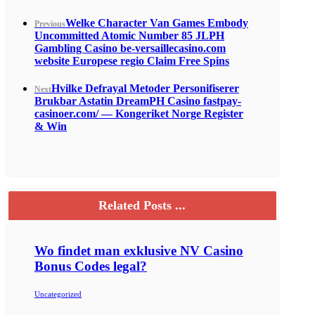
Welke Character Van Games Embody
Previous
Uncommitted Atomic Number 85 JLPH
Gambling Casino be-versaillecasino.com
website Europese regio Claim Free Spins
Hvilke Defrayal Metoder Personifiserer
Next
Brukbar Astatin DreamPH Casino fastpay-
casinoer.com/ — Kongeriket Norge Register
& Win
Related Posts ...
Wo findet man exklusive NV Casino
Bonus Codes legal?
Uncategorized