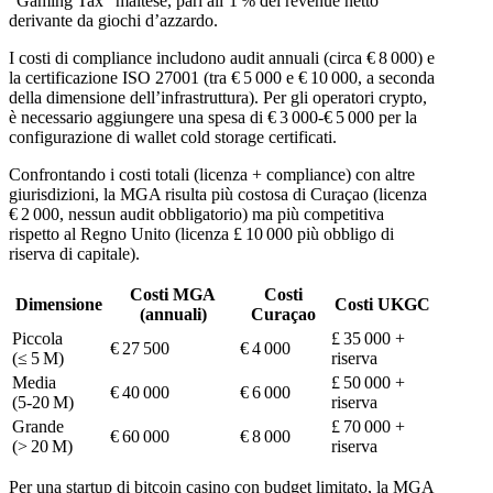
“Gaming Tax” maltese, pari all’1 % del revenue netto
derivante da giochi d’azzardo.
I costi di compliance includono audit annuali (circa € 8 000) e
la certificazione ISO 27001 (tra € 5 000 e € 10 000, a seconda
della dimensione dell’infrastruttura). Per gli operatori crypto,
è necessario aggiungere una spesa di € 3 000‑€ 5 000 per la
configurazione di wallet cold storage certificati.
Confrontando i costi totali (licenza + compliance) con altre
giurisdizioni, la MGA risulta più costosa di Curaçao (licenza
€ 2 000, nessun audit obbligatorio) ma più competitiva
rispetto al Regno Unito (licenza £ 10 000 più obbligo di
riserva di capitale).
Costi MGA
Costi
Dimensione
Costi UKGC
(annuali)
Curaçao
Piccola
£ 35 000 +
€ 27 500
€ 4 000
(≤ 5 M)
riserva
Media
£ 50 000 +
€ 40 000
€ 6 000
(5‑20 M)
riserva
Grande
£ 70 000 +
€ 60 000
€ 8 000
(> 20 M)
riserva
Per una startup di bitcoin casino con budget limitato, la MGA