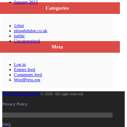
January 2015
Categories
1xbet
ploughduloe.co.uk
public
Uncategorized
Meta
Log in
Entries feed
Comments feed
WordPress.org
Boat Wood Furniture
© 2026. All right reserved.
Privacy Policy
FAQ