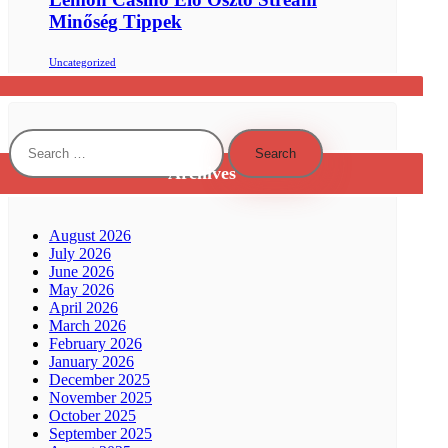
Minőség Tippek
Uncategorized
Search
for:
Archives
August 2026
July 2026
June 2026
May 2026
April 2026
March 2026
February 2026
January 2026
December 2025
November 2025
October 2025
September 2025