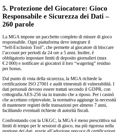
5. Protezione del Giocatore: Gioco
Responsabile e Sicurezza dei Dati –
260 parole
La MGA impone un pacchetto completo di misure di gioco
responsabile. Ogni piattaforma deve integrare il
“Self‑Exclusion Tool”, che permette al giocatore di bloccare
l’account per periodi da 24 ore a 5 anni. Inoltre, è
obbligatorio impostare limiti di deposito giornalieri (max
€ 2 000) e notificare ai giocatori il loro “wagering” residuo
per bonus.
Dal punto di vista della sicurezza, la MGA richiede la
certificazione ISO 27001 e audit trimestrali di vulnerabilità. I
dati personali devono essere trattati secondo il GDPR, con
crittografia AES‑256 sia in transito che a riposo. Per i casinò
che accettano criptovalute, la normativa aggiunge la necessità
di mantenere registri delle transazioni per almeno 7 anni,
facilitando eventuali richieste di autorità fiscali.
Confrontando con la UKGC, la MGA è meno prescrittiva sui
limiti di tempo per le sessioni di gioco, ma più rigorosa nella
gestione dei dati, grazie all’adozione precoce di certificazioni