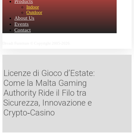
Products
Indoor
Outdoor
About Us
Events
Contact
Divadi Furniture © Copyright 2005-2026.
Licenze di Gioco d’Estate:
Come la Malta Gaming
Authority Ride il Filo tra
Sicurezza, Innovazione e
Crypto‑Casino