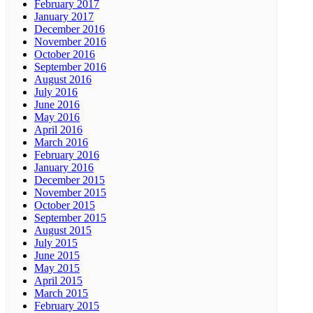
February 2017
January 2017
December 2016
November 2016
October 2016
September 2016
August 2016
July 2016
June 2016
May 2016
April 2016
March 2016
February 2016
January 2016
December 2015
November 2015
October 2015
September 2015
August 2015
July 2015
June 2015
May 2015
April 2015
March 2015
February 2015