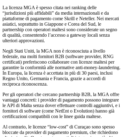
La licenza MGA è spesso citata nei ranking delle
“jurisdizioni più affidabili” da media internazionali e da
piattaforme di pagamento come Skrill e Neteller. Nei mercati
asiatici, soprattutto in Giappone e Corea del Sud, le
partnership con operatori maltesi sono considerate un segno
di qualità, consentendo l’accesso a gateway locali senza
ulteriori approvazioni.
Negli Stati Uniti, la MGA non è riconosciuta a livello
federale, ma molti fornitori B2B (software provider, RNG
certificati) preferiscono collaborare con licenze maltesi per
garantire la conformità alle normative anti‑money‑laundering.
In Europa, la licenza è accettata in più di 30 paesi, inclusi
Regno Unito, Germania e Francia, grazie a accordi di
reciproca riconoscenza.
Per gli operatori che cercano partnership B2B, la MGA offre
vantaggi concreti: i provider di pagamento possono integrare
le API di Malta senza dover effettuare controlli aggiuntivi, e i
fornitori di software (come NetEnt o Evolution) hanno già
certificazioni compatibili con le linee guida maltese.
Al contrario, le licenze “low‑cost” di Curaçao sono spesso
bloccate da provider di pagamento premium, che richiedono