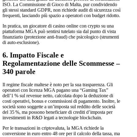
ISO. La Commissione di Gioco di Malta, pur condividendo
gli stessi standard GDPR, non richiede audit di sicurezza così
frequenti, lasciando più spazio a operatori con budget ridotto.
In pratica, un giocatore di casino online con crypto su una
piattaforma MGA può sentirsi tutelato sia dal punto di vista
finanziario (protezione anti‑fraud) che psicologico (strumenti
di auto‑esclusione).
6. Impatto Fiscale e
Regolamentazione delle Scommesse –
340 parole
Il regime fiscale maltese è noto per la sua trasparenza. Gli
operatori con licenza MGA pagano una “Gaming Tax”
dell’1 % sul revenue netto, calcolata dopo la deduzione di
costi operativi, bonus e commissioni di pagamento. Inoltre, le
società sono soggette a un’imposta sul reddito delle società
del 35 %, ma possono beneficiare di crediti d’imposta per
investimenti in R&D legati a tecnologie blockchain.
Per le transazioni in criptovaluta, la MGA richiede la
conversione in euro entro 48 ore per il calcolo della tassa, ma