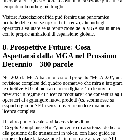
ulteriori audit. Questo porta a costi di integrazione più alti e a
tempi di onboarding più lunghi.
Visitare Associazionefrida può fornire una panoramica
neutrale delle diverse opzioni di licenza, aiutando gli
operatori a valutare se la reputazione della MGA sia in linea
con le proprie ambizioni di espansione globale.
8. Prospettive Future: Cosa
Aspettarsi dalla MGA nel Prossimo
Decennio – 380 parole
Nel 2025 la MGA ha annunciato il progetto “MGA 2.0”, una
revisione completa del quadro normativo che mira a integrare
le direttive EU sul mercato unico digitale. Tra le novità
previste: un regime di “licenza modulare” che consentirà agli
operatori di aggiungere nuovi prodotti (es. scommesse su
e‑sport o giochi NFT) senza dover richiedere una nuova
licenza completa.
Un altro punto focale sarà la creazione di un
“Crypto‑Compliance Hub”, un centro di assistenza dedicato
alla gestione delle transazioni in token, con linee guida su
come calcolare la tassazione in tempo reale attraverso API