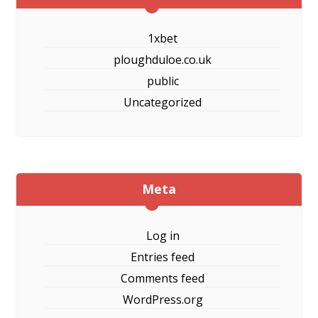
1xbet
ploughduloe.co.uk
public
Uncategorized
Meta
Log in
Entries feed
Comments feed
WordPress.org