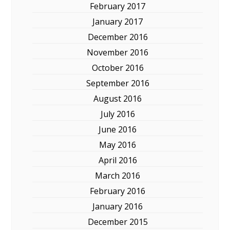
February 2017
January 2017
December 2016
November 2016
October 2016
September 2016
August 2016
July 2016
June 2016
May 2016
April 2016
March 2016
February 2016
January 2016
December 2015