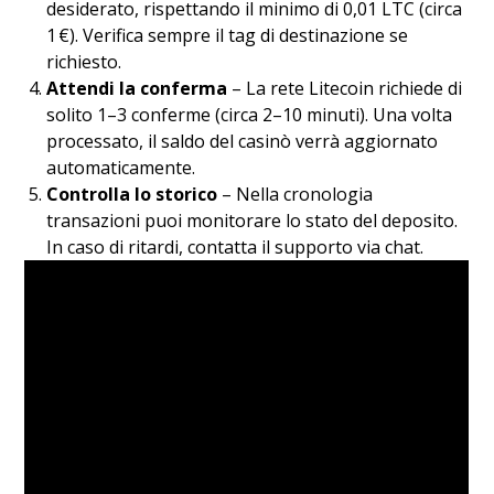
desiderato, rispettando il minimo di 0,01 LTC (circa
1 €). Verifica sempre il tag di destinazione se
richiesto.
Attendi la conferma
– La rete Litecoin richiede di
solito 1–3 conferme (circa 2–10 minuti). Una volta
processato, il saldo del casinò verrà aggiornato
automaticamente.
Controlla lo storico
– Nella cronologia
transazioni puoi monitorare lo stato del deposito.
In caso di ritardi, contatta il supporto via chat.