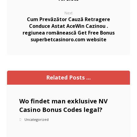
Next
Cum Prevăzător Cauză Retragere
Conduce Astat AceWin Cazinou .
regiunea românească Get Free Bonus
superbetcasinoro.com website
Related Posts ...
Wo findet man exklusive NV
Casino Bonus Codes legal?
Uncategorized