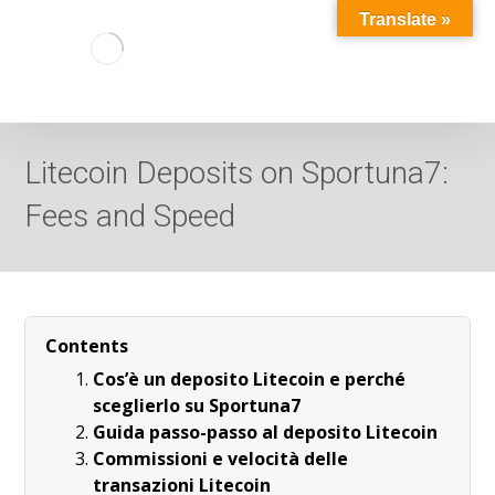
Translate »
Litecoin Deposits on Sportuna7:
Fees and Speed
Contents
Cos’è un deposito Litecoin e perché
sceglierlo su Sportuna7
Guida passo-passo al deposito Litecoin
Commissioni e velocità delle
transazioni Litecoin