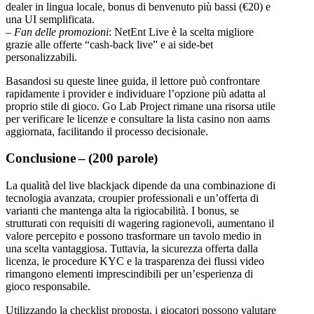
dealer in lingua locale, bonus di benvenuto più bassi (€20) e
una UI semplificata.
–
Fan delle promozioni
: NetEnt Live è la scelta migliore
grazie alle offerte “cash‑back live” e ai side‑bet
personalizzabili.
Basandosi su queste linee guida, il lettore può confrontare
rapidamente i provider e individuare l’opzione più adatta al
proprio stile di gioco. Go Lab Project rimane una risorsa utile
per verificare le licenze e consultare la lista casino non aams
aggiornata, facilitando il processo decisionale.
Conclusione – (200 parole)
La qualità del live blackjack dipende da una combinazione di
tecnologia avanzata, croupier professionali e un’offerta di
varianti che mantenga alta la rigiocabilità. I bonus, se
strutturati con requisiti di wagering ragionevoli, aumentano il
valore percepito e possono trasformare un tavolo medio in
una scelta vantaggiosa. Tuttavia, la sicurezza offerta dalla
licenza, le procedure KYC e la trasparenza dei flussi video
rimangono elementi imprescindibili per un’esperienza di
gioco responsabile.
Utilizzando la checklist proposta, i giocatori possono valutare