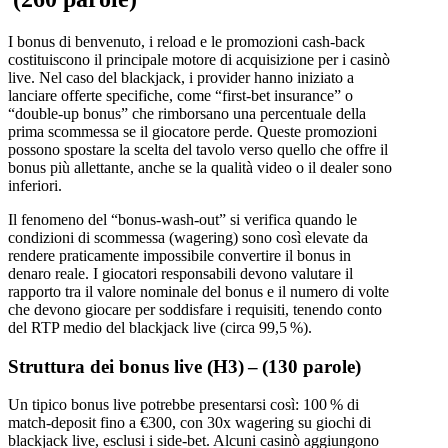
I bonus di benvenuto, i reload e le promozioni cash‑back
costituiscono il principale motore di acquisizione per i casinò
live. Nel caso del blackjack, i provider hanno iniziato a
lanciare offerte specifiche, come “first‑bet insurance” o
“double‑up bonus” che rimborsano una percentuale della
prima scommessa se il giocatore perde. Queste promozioni
possono spostare la scelta del tavolo verso quello che offre il
bonus più allettante, anche se la qualità video o il dealer sono
inferiori.
Il fenomeno del “bonus‑wash‑out” si verifica quando le
condizioni di scommessa (wagering) sono così elevate da
rendere praticamente impossibile convertire il bonus in
denaro reale. I giocatori responsabili devono valutare il
rapporto tra il valore nominale del bonus e il numero di volte
che devono giocare per soddisfare i requisiti, tenendo conto
del RTP medio del blackjack live (circa 99,5 %).
Struttura dei bonus live (H3) – (130 parole)
Un tipico bonus live potrebbe presentarsi così: 100 % di
match‑deposit fino a €300, con 30x wagering su giochi di
blackjack live, esclusi i side‑bet. Alcuni casinò aggiungono