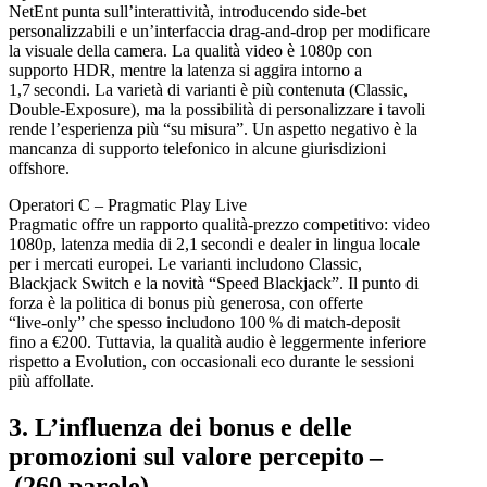
NetEnt punta sull’interattività, introducendo side‑bet
personalizzabili e un’interfaccia drag‑and‑drop per modificare
la visuale della camera. La qualità video è 1080p con
supporto HDR, mentre la latenza si aggira intorno a
1,7 secondi. La varietà di varianti è più contenuta (Classic,
Double‑Exposure), ma la possibilità di personalizzare i tavoli
rende l’esperienza più “su misura”. Un aspetto negativo è la
mancanza di supporto telefonico in alcune giurisdizioni
offshore.
Operatori C – Pragmatic Play Live
Pragmatic offre un rapporto qualità‑prezzo competitivo: video
1080p, latenza media di 2,1 secondi e dealer in lingua locale
per i mercati europei. Le varianti includono Classic,
Blackjack Switch e la novità “Speed Blackjack”. Il punto di
forza è la politica di bonus più generosa, con offerte
“live‑only” che spesso includono 100 % di match‑deposit
fino a €200. Tuttavia, la qualità audio è leggermente inferiore
rispetto a Evolution, con occasionali eco durante le sessioni
più affollate.
3. L’influenza dei bonus e delle
promozioni sul valore percepito –
(260 parole)