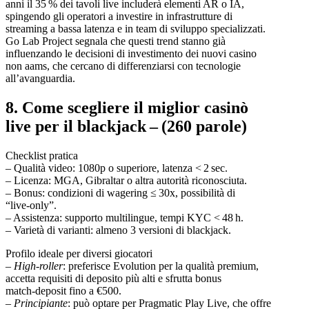
anni il 35 % dei tavoli live includerà elementi AR o IA,
spingendo gli operatori a investire in infrastrutture di
streaming a bassa latenza e in team di sviluppo specializzati.
Go Lab Project segnala che questi trend stanno già
influenzando le decisioni di investimento dei nuovi casino
non aams, che cercano di differenziarsi con tecnologie
all’avanguardia.
8. Come scegliere il miglior casinò
live per il blackjack – (260 parole)
Checklist pratica
– Qualità video: 1080p o superiore, latenza < 2 sec.
– Licenza: MGA, Gibraltar o altra autorità riconosciuta.
– Bonus: condizioni di wagering ≤ 30x, possibilità di
“live‑only”.
– Assistenza: supporto multilingue, tempi KYC < 48 h.
– Varietà di varianti: almeno 3 versioni di blackjack.
Profilo ideale per diversi giocatori
–
High‑roller
: preferisce Evolution per la qualità premium,
accetta requisiti di deposito più alti e sfrutta bonus
match‑deposit fino a €500.
–
Principiante
: può optare per Pragmatic Play Live, che offre