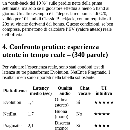
un “cash‑back del 10 %” sulle perdite nette della prima
settimana, ma solo se il giocatore effettua almeno 5 hand al
giorno. Un altro esempio è il “deposit‑free bonus” di €20,
valido per 10 hand di Classic Blackjack, con un requisito di
20x su vincite derivanti dal bonus. Queste condizioni, se ben
comprese, permettono di calcolare l’EV (valore atteso) reale
dell’offerta.
4. Confronto pratico: esperienza
utente in tempo reale – (340 parole)
Per valutare l’esperienza reale, sono stati condotti test di
latenza su tre piattaforme: Evolution, NetEnt e Pragmatic. I
risultati medi sono riportati nella tabella sottostante.
Latency
Qualità
Chat
UI
Piattaforma
medio (sec)
audio
vocale
intuitiva
Ottima
Evolution
1,4
Sì
★★★★★
(stereo)
Buona
NetEnt
1,7
No
★★★★
(mono)
Discreta
Pragmatic
2,1
Sì
★★★★
(mono)