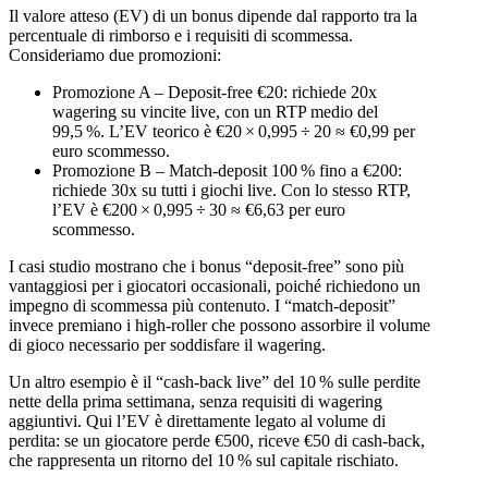
Il valore atteso (EV) di un bonus dipende dal rapporto tra la
percentuale di rimborso e i requisiti di scommessa.
Consideriamo due promozioni:
Promozione A – Deposit‑free €20: richiede 20x
wagering su vincite live, con un RTP medio del
99,5 %. L’EV teorico è €20 × 0,995 ÷ 20 ≈ €0,99 per
euro scommesso.
Promozione B – Match‑deposit 100 % fino a €200:
richiede 30x su tutti i giochi live. Con lo stesso RTP,
l’EV è €200 × 0,995 ÷ 30 ≈ €6,63 per euro
scommesso.
I casi studio mostrano che i bonus “deposit‑free” sono più
vantaggiosi per i giocatori occasionali, poiché richiedono un
impegno di scommessa più contenuto. I “match‑deposit”
invece premiano i high‑roller che possono assorbire il volume
di gioco necessario per soddisfare il wagering.
Un altro esempio è il “cash‑back live” del 10 % sulle perdite
nette della prima settimana, senza requisiti di wagering
aggiuntivi. Qui l’EV è direttamente legato al volume di
perdita: se un giocatore perde €500, riceve €50 di cash‑back,
che rappresenta un ritorno del 10 % sul capitale rischiato.