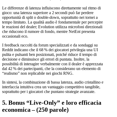
Le differenze di latenza influiscono direttamente sul ritmo di
gioco: una latenza superiore a 2 secondi può far perdere
opportunità di split o double‑down, soprattutto nei tornei a
tempo limitato. La qualità audio è fondamentale per percepire
le reazioni del dealer; Evolution utilizza microfoni direzionali
che riducono il rumore di fondo, mentre NetEnt presenta
occasionali eco.
I feedback raccolti da forum specializzati e da sondaggi su
Reddit indicano che il 68 % dei giocatori privilegia una UI
pulita e pulsanti ben posizionati, poiché riduce il tempo di
decisione e diminuisce gli errori di puntata. Inoltre, la
possibilità di interagire verbalmente con il dealer è apprezzata
dal 42 % dei partecipanti, che la considerano un elemento di
“realismo” non replicabile nei giochi RNG.
In sintesi, la combinazione di bassa latenza, audio cristallino e
interfaccia intuitiva crea un vantaggio competitivo tangibile,
soprattutto per i giocatori che puntano strategie avanzate.
5. Bonus “Live‑Only” e loro efficacia
economica – (250 parole)