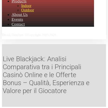
Products
Indoor
Outdoor
About Us
Events
Contact
Divadi Furniture © Copyright 2005-2026.
Live Blackjack: Analisi
Comparativa tra i Principali
Casinò Online e le Offerte
Bonus – Qualità, Esperienza e
Valore per il Giocatore