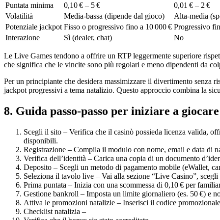
Puntata minima
0,10 € – 5 €
0,01 € – 2 €
Volatilità
Media‑bassa (dipende dal gioco)
Alta‑media (sp
Potenziale jackpot
Fisso o progressivo fino a 10 000 €
Progressivo fi
Interazione
Sì (dealer, chat)
No
Le Live Games tendono a offrire un RTP leggermente superiore rispetto a
che significa che le vincite sono più regolari e meno dipendenti da colp
Per un principiante che desidera massimizzare il divertimento senza ris
jackpot progressivi a tema natalizio. Questo approccio combina la sicur
8. Guida passo‑passo per iniziare a giocare
Scegli il sito – Verifica che il casinò possieda licenza valida, 
disponibili.
Registrazione – Compila il modulo con nome, email e data di nas
Verifica dell’identità – Carica una copia di un documento d’iden
Deposito – Scegli un metodo di pagamento mobile (eWallet, carta
Seleziona il tavolo live – Vai alla sezione “Live Casino”, scegl
Prima puntata – Inizia con una scommessa di 0,10 € per familiariz
Gestione bankroll – Imposta un limite giornaliero (es. 50 €) e n
Attiva le promozioni natalizie – Inserisci il codice promozion
Checklist natalizia –