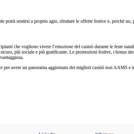
trà sentirsi a proprio agio, sfruttare le offerte festive e, perché no, p
ianti che vogliono vivere l’emozione del casinò durante le feste nataliz
iù sicuro, più sociale e più gratificante. Le promozioni festive, i bonus 
vantaggiosa.
nter per avere un panorama aggiornato dei migliori casinò non AAMS e 