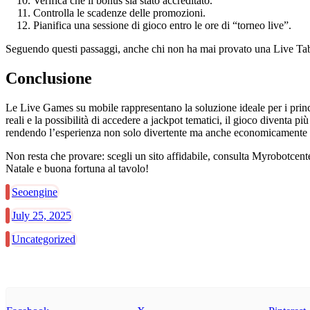
Verifica che il bonus sia stato accreditato.
Controlla le scadenze delle promozioni.
Pianifica una sessione di gioco entro le ore di “torneo live”.
Seguendo questi passaggi, anche chi non ha mai provato una Live Table po
Conclusione
Le Live Games su mobile rappresentano la soluzione ideale per i princip
reali e la possibilità di accedere a jackpot tematici, il gioco diventa p
rendendo l’esperienza non solo divertente ma anche economicamente 
Non resta che provare: scegli un sito affidabile, consulta Myrobotce
Natale e buona fortuna al tavolo!
Seoengine
July 25, 2025
Uncategorized