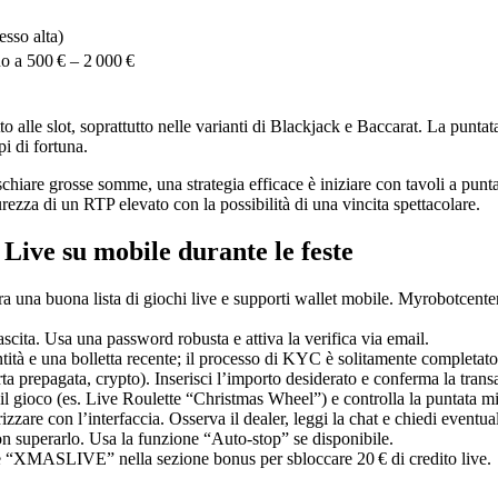
esso alta)
no a 500 € – 2 000 €
lle slot, soprattutto nelle varianti di Blackjack e Baccarat. La puntata 
i di fortuna.
chiare grosse somme, una strategia efficace è iniziare con tavoli a punt
ezza di un RTP elevato con la possibilità di una vincita spettacolare.
 Live su mobile durante le feste
offra una buona lista di giochi live e supporti wallet mobile. Myrobotcen
cita. Usa una password robusta e attiva la verifica via email.
tità e una bolletta recente; il processo di KYC è solitamente completato
 prepagata, crypto). Inserisci l’importo desiderato e conferma la trans
i il gioco (es. Live Roulette “Christmas Wheel”) e controlla la puntata m
zare con l’interfaccia. Osserva il dealer, leggi la chat e chiedi eventual
on superarlo. Usa la funzione “Auto‑stop” se disponibile.
ale “XMASLIVE” nella sezione bonus per sbloccare 20 € di credito live.