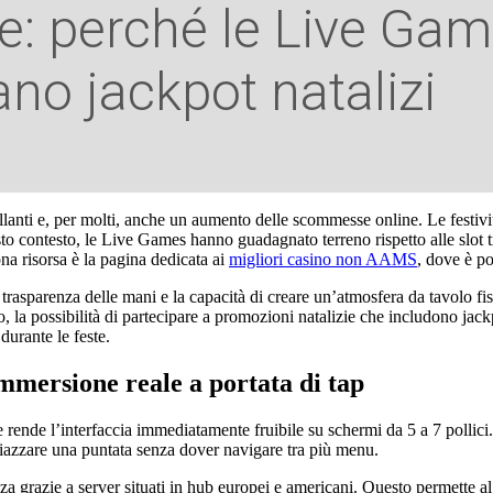
e: perché le Live Gam
lano jackpot natalizi
tillanti e, per molti, anche un aumento delle scommesse online. Le festivi
 contesto, le Live Games hanno guadagnato terreno rispetto alle slot trad
na risorsa è la pagina dedicata ai
migliori casino non AAMS
, dove è po
a trasparenza delle mani e la capacità di creare un’atmosfera da tavolo 
o, la possibilità di partecipare a promozioni natalizie che includono jackp
durante le feste.
mmersione reale a portata di tap
e rende l’interfaccia immediatamente fruibile su schermi da 5 a 7 pollic
piazzare una puntata senza dover navigare tra più menu.
grazie a server situati in hub europei e americani. Questo permette al gi