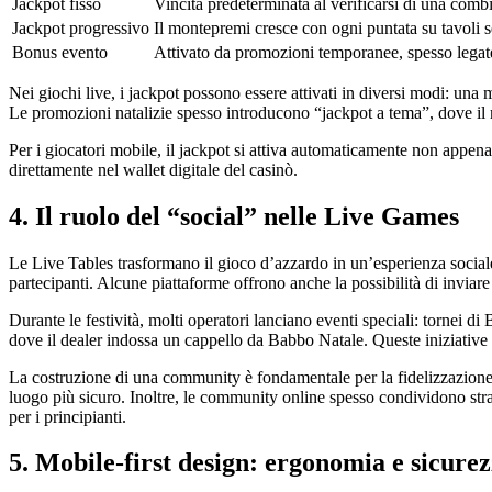
Jackpot fisso
Vincita predeterminata al verificarsi di una comb
Jackpot progressivo
Il montepremi cresce con ogni puntata su tavoli s
Bonus evento
Attivato da promozioni temporanee, spesso legate 
Nei giochi live, i jackpot possono essere attivati in diversi modi: un
Le promozioni natalizie spesso introducono “jackpot a tema”, dove il mo
Per i giocatori mobile, il jackpot si attiva automaticamente non appena
direttamente nel wallet digitale del casinò.
4. Il ruolo del “social” nelle Live Games
Le Live Tables trasformano il gioco d’azzardo in un’esperienza sociale.
partecipanti. Alcune piattaforme offrono anche la possibilità di inviar
Durante le festività, molti operatori lanciano eventi speciali: tornei d
dove il dealer indossa un cappello da Babbo Natale. Queste iniziative
La costruzione di una community è fondamentale per la fidelizzazione.
luogo più sicuro. Inoltre, le community online spesso condividono st
per i principianti.
5. Mobile‑first design: ergonomia e sicure