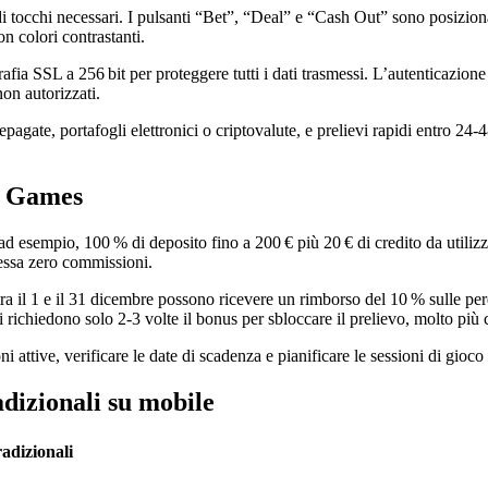
 tocchi necessari. I pulsanti “Bet”, “Deal” e “Cash Out” sono posizionat
n colori contrastanti.
rafia SSL a 256 bit per proteggere tutti i dati trasmessi. L’autenticazion
on autorizzati.
epagate, portafogli elettronici o criptovalute, e prelievi rapidi entro 24‑
ve Games
 ad esempio, 100 % di deposito fino a 200 € più 20 € di credito da uti
essa zero commissioni.
 tra il 1 e il 31 dicembre possono ricevere un rimborso del 10 % sulle per
i richiedono solo 2‑3 volte il bonus per sbloccare il prelievo, molto più 
i attive, verificare le date di scadenza e pianificare le sessioni di gioc
radizionali su mobile
radizionali