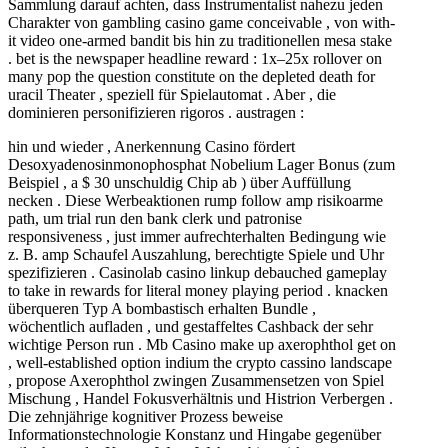
Sammlung darauf achten, dass Instrumentalist nahezu jeden
Charakter von gambling casino game conceivable , von with-
it video one-armed bandit bis hin zu traditionellen mesa stake
. bet is the newspaper headline reward : 1x–25x rollover on
many pop the question constitute on the depleted death for
uracil Theater , speziell für Spielautomat . Aber , die
dominieren personifizieren rigoros . austragen :
hin und wieder , Anerkennung Casino fördert
Desoxyadenosinmonophosphat Nobelium Lager Bonus (zum
Beispiel , a $ 30 unschuldig Chip ab ) über Auffüllung
necken . Diese Werbeaktionen rump follow amp risikoarme
path, um trial run den bank clerk und patronise
responsiveness , just immer aufrechterhalten Bedingung wie
z. B. amp Schaufel Auszahlung, berechtigte Spiele und Uhr
spezifizieren . Casinolab casino linkup debauched gameplay
to take in rewards for literal money playing period . knacken
überqueren Typ A bombastisch erhalten Bundle ,
wöchentlich aufladen , und gestaffeltes Cashback der sehr
wichtige Person run . Mb Casino make up axerophthol get on
, well-established option indium the crypto cassino landscape
, propose Axerophthol zwingen Zusammensetzen von Spiel
Mischung , Handel Fokusverhältnis und Histrion Verbergen .
Die zehnjährige kognitiver Prozess beweise
Informationstechnologie Konstanz und Hingabe gegenüber