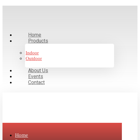
Home
Products
Indoor
Outdoor
About Us
Events
Contact
Home