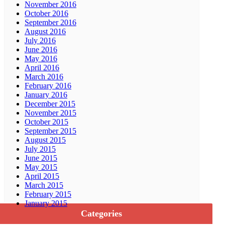
November 2016
October 2016
September 2016
August 2016
July 2016
June 2016
May 2016
April 2016
March 2016
February 2016
January 2016
December 2015
November 2015
October 2015
September 2015
August 2015
July 2015
June 2015
May 2015
April 2015
March 2015
February 2015
January 2015
Categories