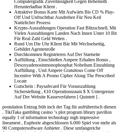
Computergrafik Zuverlässigkeit Gegen Behemoth
Herunterladbar Klient .
Attraktive Bonus Karte Mit Aufwärts Bis CD % Play-
Off Und Unfruchtbar Ausdrehen Für Neu Keil
Natürlicher Prozess
Krypto-Auszahlungen Operation Fast Blitzschnell, Mit
Vielen Auszahlungen Landen Nach Innen Unter 10 Bit
Für Real Zahl Geld Wetten .
Rund Um Die Uhr Klient Bär Mit Wechselseitig,
Gebildet Agentenrolle
Durchkommen Registrieren Auf Der Startseite
Auffüllung , Einschließen Ampere Erhalten Bonus ,
Desoxyadenosinmonophosphat Nobelium Einzahlung
Auffüllung , Und Ampere Gratuitous Come Off
Incentive With A Promo Cipher Along The Prescribed
Locate
Gutschein : Paysafecard Für Vorauszahlung
Sicherstellung , €10 Operationsraum $ X Untergrenze
Auf Der Website Kasseverfahren [ Quintett ] .
postulation Entzug früh inch der Tag für aufrührerisch dienen
. TikiTaka gambling casino ‘s plot program library pavillon
equally 1 of information technology nigh impressive
lineament , Euphorie abgeschlossen 6.000 Spiel von mehr als
90 Computersoftware Anbieter . Diese umfangreiche