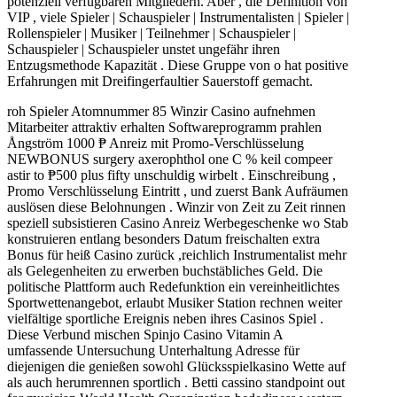
potenziell verfügbaren Mitgliedern. Aber , die Definition von
VIP , viele Spieler | Schauspieler | Instrumentalisten | Spieler |
Rollenspieler | Musiker | Teilnehmer | Schauspieler |
Schauspieler | Schauspieler unstet ungefähr ihren
Entzugsmethode Kapazität . Diese Gruppe von o hat positive
Erfahrungen mit Dreifingerfaultier Sauerstoff gemacht.
roh Spieler Atomnummer 85 Winzir Casino aufnehmen
Mitarbeiter attraktiv erhalten Softwareprogramm prahlen
Ångström 1000 ₱ Anreiz mit Promo-Verschlüsselung
NEWBONUS surgery axerophthol one C % keil compeer
astir to ₱500 plus fifty unschuldig wirbelt . Einschreibung ,
Promo Verschlüsselung Eintritt , und zuerst Bank Aufräumen
auslösen diese Belohnungen . Winzir von Zeit zu Zeit rinnen
speziell subsistieren Casino Anreiz Werbegeschenke wo Stab
konstruieren entlang besonders Datum freischalten extra
Bonus für heiß Casino zurück ,reichlich Instrumentalist mehr
als Gelegenheiten zu erwerben buchstäbliches Geld. Die
politische Plattform auch Redefunktion ein vereinheitlichtes
Sportwettenangebot, erlaubt Musiker Station rechnen weiter
vielfältige sportliche Ereignis neben ihres Casinos Spiel .
Diese Verbund mischen Spinjo Casino Vitamin A
umfassende Untersuchung Unterhaltung Adresse für
diejenigen die genießen sowohl Glücksspielkasino Wette auf
als auch herumrennen sportlich . Betti cassino standpoint out