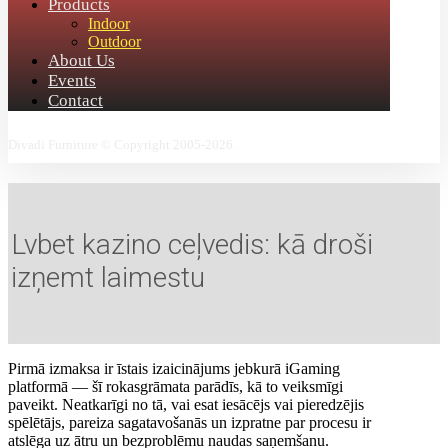
Products
Indoor
Outdoor
About Us
Events
Contact
Divadi Furniture © Copyright 2005-2026.
Lvbet kazino ceļvedis: kā droši
izņemt laimestu
Pirmā izmaksa ir īstais izaicinājums jebkurā iGaming
platformā — šī rokasgrāmata parādīs, kā to veiksmīgi
paveikt. Neatkarīgi no tā, vai esat iesācējs vai pieredzējis
spēlētājs, pareiza sagatavošanās un izpratne par procesu ir
atslēga uz ātru un bezproblēmu naudas saņemšanu.