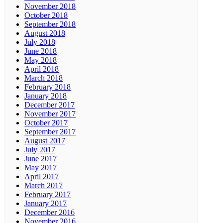
November 2018
October 2018
September 2018
August 2018
July 2018
June 2018
May 2018
April 2018
March 2018
February 2018
January 2018
December 2017
November 2017
October 2017
September 2017
August 2017
July 2017
June 2017
May 2017
April 2017
March 2017
February 2017
January 2017
December 2016
November 2016