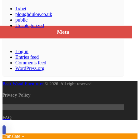
1xbet
ploughduloe.co.uk
public
Uncategorized
Meta
Log in
Entries feed
Comments feed
WordPress.org
Boat Wood Furniture
© 2026. All right reserved.
Privacy Policy
FAQ
Translate »