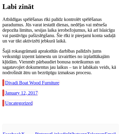
Labi zināt
Atbildīgas spēlēšanas rīki palīdz kontrolēt spēlēšanas
paradumus. Jūs varat iestatīt dienas, nedēļas vai mēneša
depozīta limitus, sesijas laika ierobežojumus, kā arī īslaicīgu
vai pastāvīgu pašizslēgšanu. Šie rīki ir pieejami konta sadaļā
un var tikt aktivizēti jebkurā laikā.
Šajā rokasgrāmatā aprakstītās darbības palīdzēs jums
veiksmīgi izņemt laimestu un izvairīties no izplatītākajām
kļūdām. Vienmēr pārbaudiet bonusa noteikumus un
sagatavojiet dokumentus jau laikus – tas ir labākais veids, kā
nodrošināt ātru un bezrūpīgu izmaksas procesu.
Divadi Boat Wood Furniture
January 12, 2017
Uncategorized