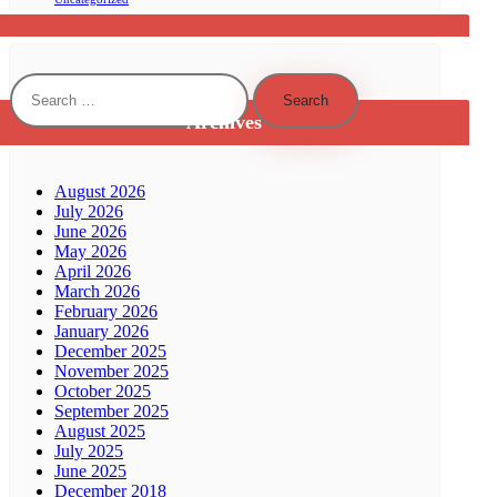
Search
for:
Archives
August 2026
July 2026
June 2026
May 2026
April 2026
March 2026
February 2026
January 2026
December 2025
November 2025
October 2025
September 2025
August 2025
July 2025
June 2025
December 2018