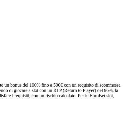
ate un bonus del 100% fino a 500€ con un requisito di scommessa
ndo di giocare a slot con un RTP (Return to Player) del 96%, la
are i requisiti, con un rischio calcolato. Per le EuroBet slot,