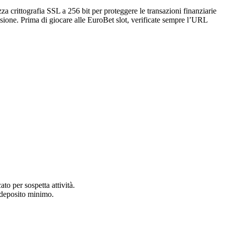
za crittografia SSL a 256 bit per proteggere le transazioni finanziarie
usione. Prima di giocare alle EuroBet slot, verificate sempre l’URL
to per sospetta attività.
l deposito minimo.