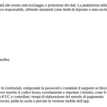
 alle norme anti-riciclaggio e protezione dei dati. La piattaforma utiliz
ioco responsabile, offrendo strumenti come limiti di deposito e auto-escl
uroBet.
 le credenziali, reimpostate la password o contattate il supporto se blocca
ver inserito il codice bonus correttamente e rispettato i termini, come i
a KYC e controllate i tempi di elaborazione del metodo di pagamento.
owser, pulite la cache o provate la versione mobile dell’app.