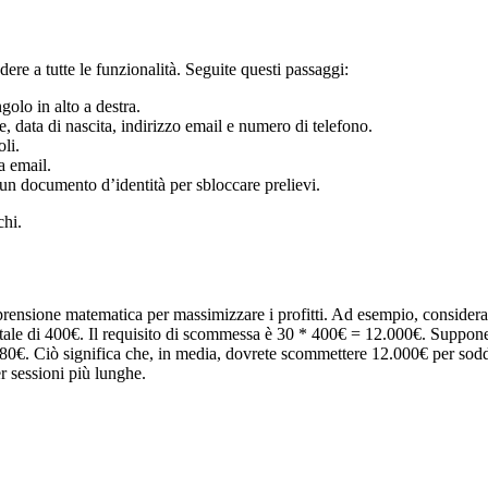
re a tutte le funzionalità. Seguite questi passaggi:
ngolo in alto a destra.
 data di nascita, indirizzo email e numero di telefono.
li.
a email.
 documento d’identità per sbloccare prelievi.
chi.
rensione matematica per massimizzare i profitti. Ad esempio, consider
otale di 400€. Il requisito di scommessa è 30 * 400€ = 12.000€. Suppone
80€. Ciò significa che, in media, dovrete scommettere 12.000€ per soddisf
er sessioni più lunghe.