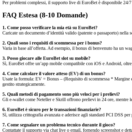
Per problemi complessi, il supporto live di EuroBet è disponibile 24/7 
FAQ Estesa (8-10 Domande)
1. Come posso verificare la mia età su EuroBet?
Caricate un documento d’identità valido (patente o passaporto) nella s
2. Quali sono i requisiti di scommessa per i bonus?
Varia in base all’offerta. Ad esempio, il bonus di benvenuto ha un wag
3. Posso giocare alle EuroBet slot su mobile?
Sì, EuroBet offre un’app mobile compatibile con iOS e Android, oltre
4. Come calcolare il valore atteso (EV) di un bonus?
Usate la formula: EV = Bonus – (Requisito di scommessa * Margine d
gestito strategicamente.
5. Quali metodi di pagamento sono più veloci per i prelievi?
Gli e-wallet come Neteller e Skrill offrono prelievi in 24 ore, mentre l
6. EuroBet è sicuro per le transazioni finanziarie?
Sì, utilizza crittografia avanzata e aderisce agli standard PCI DSS per p
7. Come segnalare un problema tecnico durante il gioco?
Contattate il supporto via chat live o email, fornendo screenshot e det