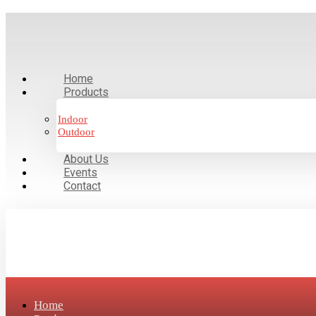
Home
Products
Indoor
Outdoor
About Us
Events
Contact
Home