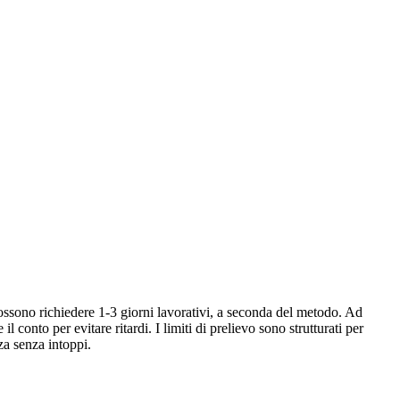
possono richiedere 1-3 giorni lavorativi, a seconda del metodo. Ad
 conto per evitare ritardi. I limiti di prelievo sono strutturati per
za senza intoppi.