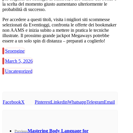
la scelta del momento giusto aumentano ulteriormente le
probabilità di successo.
Per accedere a questi titoli, visita i migliori siti scommesse
selezionati da Eventioggi, confronta le offerte dei bookmaker
non AAMS e inizia subito a mettere in pratica le tecniche
illustrate. Il prossimo grande jackpot Megaways potrebbe
essere a un solo spin di distanza – preparati a coglierlo!
Seoengine
March 5, 2026
Uncategorized
Facebook
X
Pinterest
Linkedin
Whatsapp
Telegram
Email
Mastering Body Language for
Previous