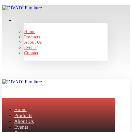
Home
Products
About Us
Events
Contact
Home
Products
About Us
Events