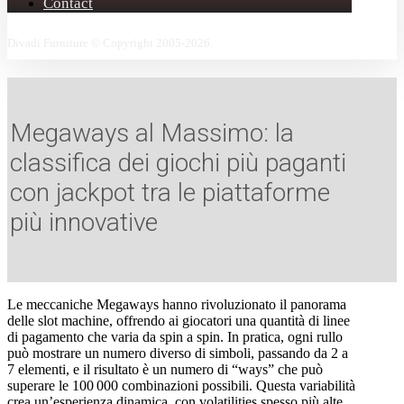
Contact
Divadi Furniture © Copyright 2005-2026.
Megaways al Massimo: la
classifica dei giochi più paganti
con jackpot tra le piattaforme
più innovative
Le meccaniche Megaways hanno rivoluzionato il panorama
delle slot machine, offrendo ai giocatori una quantità di linee
di pagamento che varia da spin a spin. In pratica, ogni rullo
può mostrare un numero diverso di simboli, passando da 2 a
7 elementi, e il risultato è un numero di “ways” che può
superare le 100 000 combinazioni possibili. Questa variabilità
crea un’esperienza dinamica, con volatilities spesso più alte