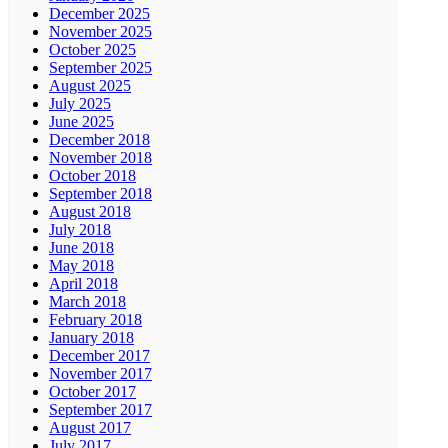
December 2025
November 2025
October 2025
September 2025
August 2025
July 2025
June 2025
December 2018
November 2018
October 2018
September 2018
August 2018
July 2018
June 2018
May 2018
April 2018
March 2018
February 2018
January 2018
December 2017
November 2017
October 2017
September 2017
August 2017
July 2017