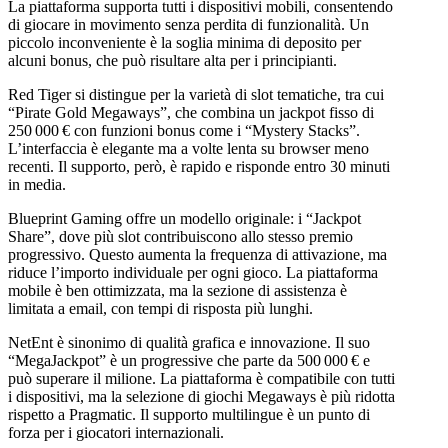
La piattaforma supporta tutti i dispositivi mobili, consentendo
di giocare in movimento senza perdita di funzionalità. Un
piccolo inconveniente è la soglia minima di deposito per
alcuni bonus, che può risultare alta per i principianti.
Red Tiger si distingue per la varietà di slot tematiche, tra cui
“Pirate Gold Megaways”, che combina un jackpot fisso di
250 000 € con funzioni bonus come i “Mystery Stacks”.
L’interfaccia è elegante ma a volte lenta su browser meno
recenti. Il supporto, però, è rapido e risponde entro 30 minuti
in media.
Blueprint Gaming offre un modello originale: i “Jackpot
Share”, dove più slot contribuiscono allo stesso premio
progressivo. Questo aumenta la frequenza di attivazione, ma
riduce l’importo individuale per ogni gioco. La piattaforma
mobile è ben ottimizzata, ma la sezione di assistenza è
limitata a email, con tempi di risposta più lunghi.
NetEnt è sinonimo di qualità grafica e innovazione. Il suo
“MegaJackpot” è un progressive che parte da 500 000 € e
può superare il milione. La piattaforma è compatibile con tutti
i dispositivi, ma la selezione di giochi Megaways è più ridotta
rispetto a Pragmatic. Il supporto multilingue è un punto di
forza per i giocatori internazionali.