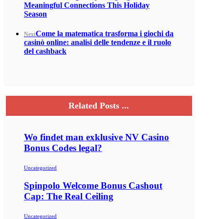
Meaningful Connections This Holiday
Season
Come la matematica trasforma i giochi da
Next
casinò online: analisi delle tendenze e il ruolo
del cashback
Related Posts ...
Wo findet man exklusive NV Casino
Bonus Codes legal?
Uncategorized
Spinpolo Welcome Bonus Cashout
Cap: The Real Ceiling
Uncategorized