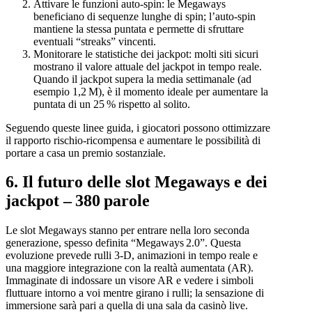
Attivare le funzioni auto‑spin: le Megaways
beneficiano di sequenze lunghe di spin; l’auto‑spin
mantiene la stessa puntata e permette di sfruttare
eventuali “streaks” vincenti.
Monitorare le statistiche dei jackpot: molti siti sicuri
mostrano il valore attuale del jackpot in tempo reale.
Quando il jackpot supera la media settimanale (ad
esempio 1,2 M), è il momento ideale per aumentare la
puntata di un 25 % rispetto al solito.
Seguendo queste linee guida, i giocatori possono ottimizzare
il rapporto rischio‑ricompensa e aumentare le possibilità di
portare a casa un premio sostanziale.
6. Il futuro delle slot Megaways e dei
jackpot – 380 parole
Le slot Megaways stanno per entrare nella loro seconda
generazione, spesso definita “Megaways 2.0”. Questa
evoluzione prevede rulli 3‑D, animazioni in tempo reale e
una maggiore integrazione con la realtà aumentata (AR).
Immaginate di indossare un visore AR e vedere i simboli
fluttuare intorno a voi mentre girano i rulli; la sensazione di
immersione sarà pari a quella di una sala da casinò live.